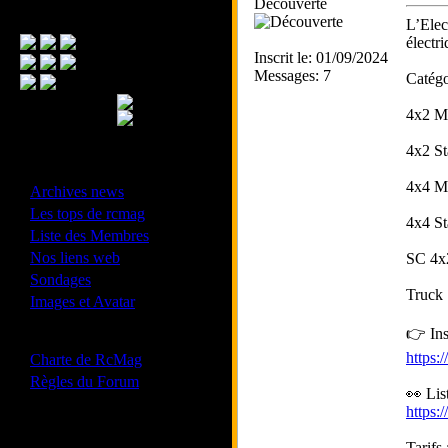
Découverte
Menu Principal
L’Elec
électr
Inscrit le: 01/09/2024
Messages: 7
Catégo
4x2 M
4x2 St
- Divers -
4x4 M
·
Archives news
·
Les tops de rcmag
4x4 St
·
Liste des Membres
·
Nos liens web
SC 4x
·
Sondages
Truck
·
Images et Avatar
👉 Ins
- Bonne conduite -
·
https:
Charte de RcMag
·
Règles du Forum
👀 List
https:
Les forums de vos Ligues
Tarifs 