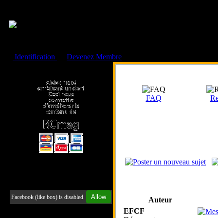
Cookies management panel
Identification
ou
Devenez Membre
Faire un don à l'Asso. RCmag
FAQ
Re
Retrouvez-nous sur Facebook
Allow
Facebook (like box) is disabled.
Auteur
EFCF