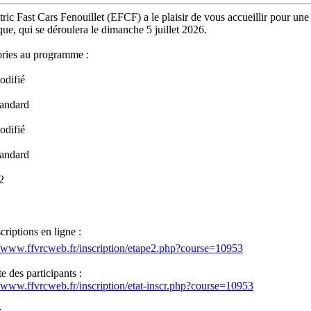
tric Fast Cars Fenouillet (EFCF) a le plaisir de vous accueillir pour
ique, qui se déroulera le dimanche 5 juillet 2026.
ries au programme :
odifié
andard
odifié
andard
2
criptions en ligne :
//www.ffvrcweb.fr/inscription/etape2.php?course=10953
e des participants :
//www.ffvrcweb.fr/inscription/etat-inscr.php?course=10953
: