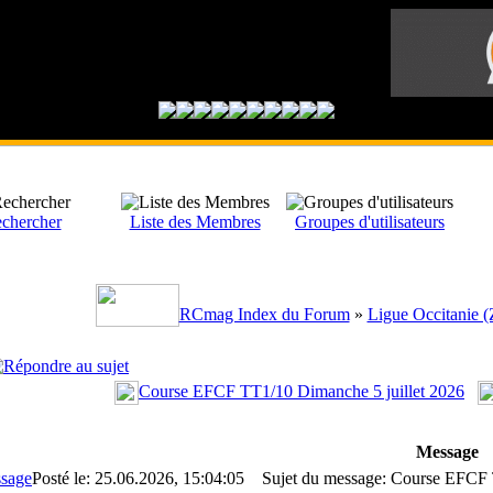
chercher
Liste des Membres
Groupes d'utilisateurs
RCmag Index du Forum
»
Ligue Occitanie (
Course EFCF TT1/10 Dimanche 5 juillet 2026
Message
Posté le: 25.06.2026, 15:04:05
Sujet du message: Course EFCF T