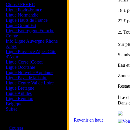
Clubs / FFVRC
Ligue Ile-de-France
18 € p
Ligue Normandie
Ligue Hauts de France
22 € p
Ligue Grand Est
Ligue Bourgogne Franche
⚠️ Tou
Comte
Info Ligue Auvergne Rhone
Sur pl
Alpes
Ligue Provence Alpes Côte
Stands
d'Azur
Ligue Corse (Corse)
Eau et 
Ligue Occitanie
Ligue Nouvelle Aquitaine
Zone d
Ligue Pays de la Loire
Ligue Centre Val de Loire
Restau
Ligue Bretagne
Ligue Antilles
ℹ️ Le 
Ligue Réunion
Dans c
Belgique
Suisse
Revenir en haut
Magazine
·
Courses