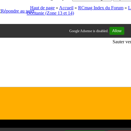
Haut de page
»
Accueil
»
RCmag Index du Forum
»
L
Occitanie (Zone 13 et 14)
Allow
Google Adsense is disabled.
Sauter ve
ogos et les marques présents sur ce site appartiennent à leur propriétaires
ires et le contenu quand à eux sont sous la responsabilité de ceux qui 