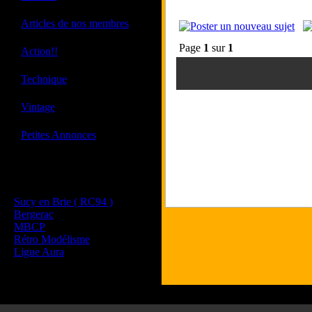
·
Articles de nos membres
Page
1
sur
1
·
Action!!
·
Technique
·
Vintage
·
Petites Annonces
Les sites de nos membres
et de nos clubs partenaires
Sucy en Brie ( RC94 )
Bergerac
MBCP
Rétro Modélisme
Ligue Aura
Tous les l
Les commenta