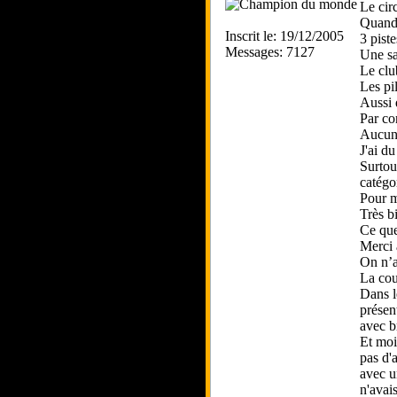
Le cir
Quand 
Inscrit le: 19/12/2005
3 pist
Messages: 7127
Une sal
Le club
Les pi
Aussi 
Par con
Aucun 
J'ai d
Surtou
catégor
Pour m
Très b
Ce que 
Merci 
On n’a
La cou
Dans l
présen
avec b
Et moi
pas d'a
avec un
n'avai