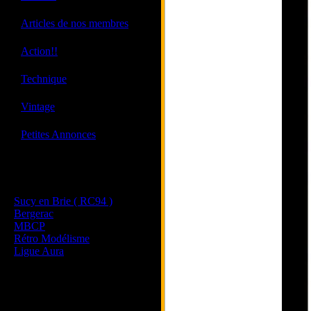
·
Articles de nos membres
·
Action!!
·
Technique
·
Vintage
·
Petites Annonces
Les sites de nos membres
et de nos clubs partenaires
Sucy en Brie ( RC94 )
Bergerac
MBCP
Rétro Modélisme
Ligue Aura