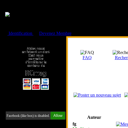
Cookies management panel
Identification
ou
Devenez Membre
Faire un don à l'Asso. RCmag
FAQ
Recher
Retrouvez-nous sur Facebook
Allow
Facebook (like box) is disabled.
Auteur
fg