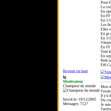
Pour ê
La cou
En ope
En FF 
En 1/1
Les fi
Elles 
En gt 
En 1/
Vitoir
En FF 
Tout l
En sep
Petit 
Fifi C
Revenir en haut
fg
Modérateur
Champion du monde
Mon re
J'avai
Il y'a
Inscrit le: 19/12/2005
Du coup
Messages: 7127
Je suis
J'arriv