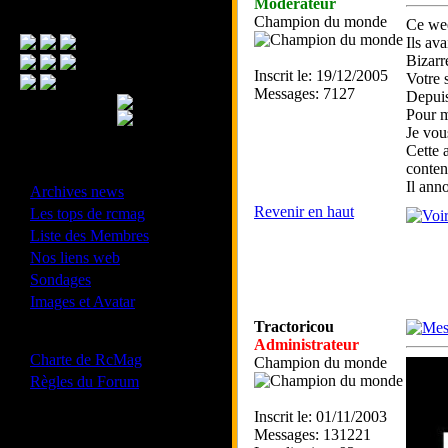
Modérateur
Menu Principal
Champion du monde
Ce wee
Ils ava
Bizarr
Inscrit le: 19/12/2005
Votre s
Messages: 7127
Depuis
Pour m
Je vous
Cette 
conten
- Divers -
Il ann
·
Archives news
·
Revenir en haut
Les tops de rcmag
·
Liste des Membres
·
Nos liens web
·
Sondages
·
Images et Avatar
Tractoricou
- Bonne conduite -
Administrateur
·
Charte de RcMag
Champion du monde
·
Règles du Forum
Inscrit le: 01/11/2003
Messages: 131221
Les forums de vos Ligues