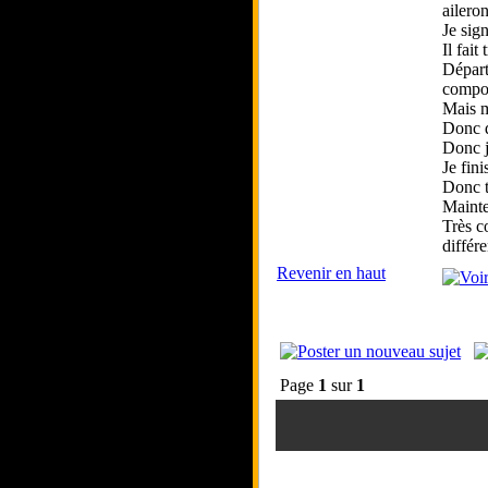
ailero
Je sig
Il fai
Départ 
compor
Mais m
Donc d
Donc j
Je fini
Donc t
Mainten
Très c
différe
Revenir en haut
Page
1
sur
1