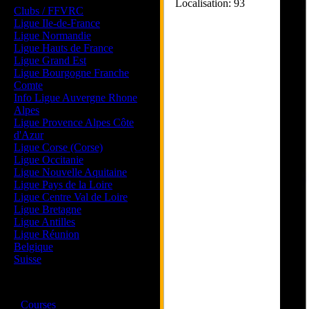
Localisation: 93
Clubs / FFVRC
Ligue Ile-de-France
Ligue Normandie
Ligue Hauts de France
Ligue Grand Est
Ligue Bourgogne Franche
Comte
Info Ligue Auvergne Rhone
Alpes
Ligue Provence Alpes Côte
d'Azur
Ligue Corse (Corse)
Ligue Occitanie
Ligue Nouvelle Aquitaine
Ligue Pays de la Loire
Ligue Centre Val de Loire
Ligue Bretagne
Ligue Antilles
Ligue Réunion
Belgique
Suisse
Magazine
·
Courses