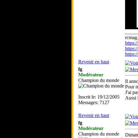
_____
rcmag.
https
https:
https
Revenir en haut
fg
Modérateur
Champion du monde
Il ann
Pour m
J'ai p
Inscrit le: 19/12/2005
Aussi 
Messages: 7127
Revenir en haut
fg
Modérateur
Champion du monde
Dimanc