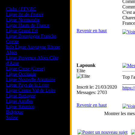
Comman
Les forums de vos Ligues
Comman
Clubs / FFVRC
C'est 
Ligue Ile-de-France
Charen
Ligue Normandie
France
Ligue Hauts de France
Ligue Grand Est
Revenir en haut
Ligue Bourgogne Franche
Comte
Info Ligue Auvergne Rhone
Alpes
Ligue Provence Alpes Côte
d'Azur
Lapounk
Ligue Corse (Corse)
Elite
Ligue Occitanie
Top l'
Ligue Nouvelle Aquitaine
_____
Ligue Pays de la Loire
Inscrit le: 21/03/2020
https
Ligue Centre Val de Loire
Messages: 2703
Ligue Bretagne
Ligue Antilles
Revenir en haut
Ligue Réunion
Belgique
Montrer les mes
Suisse
Magazine