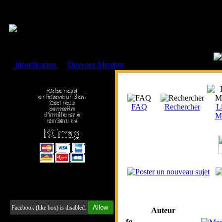
Cookies management panel
Identification
ou
Devenez Membre
Faire un don à l'Asso. RCmag
FAQ
Rechercher
Li
M
Retrouvez-nous sur Facebook
Allow
Facebook (like box) is disabled.
Auteur
fg