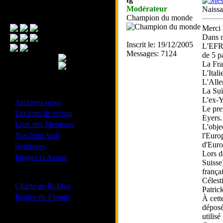
Modérateur
Naissa
Menu Principal
Champion du monde
Merci 
Dans m
Inscrit le: 19/12/2005
L'EFRA
Messages: 7124
de 5 p
La Fr
L'Itali
L'Alle
La Sui
- Divers -
L'ex-Y
·
Archives news
Le pre
·
Les tops de rcmag
Eyers.
·
Liste des Membres
L'obje
·
Nos liens web
l'Euro
·
d'Euro
Sondages
Lors d
·
Images et Avatar
Suisse
françai
- Bonne conduite -
Célest
·
Charte de RcMag
Patric
·
Règles du Forum
À cett
déposé
utilis