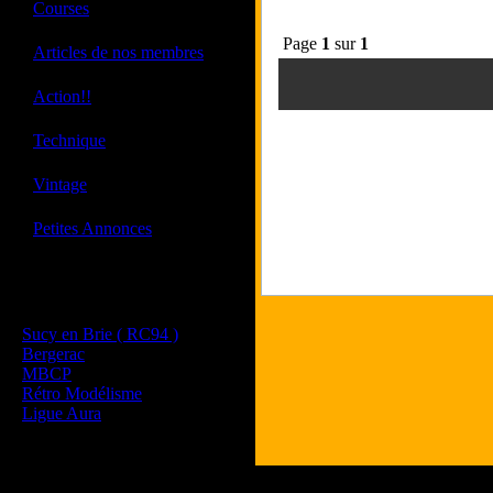
·
Courses
Page
1
sur
1
·
Articles de nos membres
·
Action!!
·
Technique
·
Vintage
·
Petites Annonces
Les sites de nos membres
et de nos clubs partenaires
Sucy en Brie ( RC94 )
Bergerac
MBCP
Rétro Modélisme
Ligue Aura
Tous les logos et les marques présent