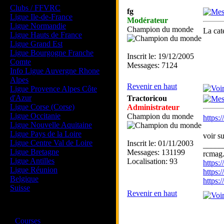
Clubs / FFVRC
fg
Ligue Ile-de-France
Modérateur
Ligue Normandie
Champion du monde
La cat
Ligue Hauts de France
Ligue Grand Est
Ligue Bourgogne Franche
Inscrit le: 19/12/2005
Comte
Messages: 7124
Info Ligue Auvergne Rhone
Alpes
Revenir en haut
Ligue Provence Alpes Côte
d'Azur
Tractoricou
Ligue Corse (Corse)
Administrateur
Ligue Occitanie
Champion du monde
https
Ligue Nouvelle Aquitaine
Ligue Pays de la Loire
voir s
Ligue Centre Val de Loire
Inscrit le: 01/11/2003
_____
Ligue Bretagne
Messages: 131199
rcmag.
Ligue Antilles
Localisation: 93
https
Ligue Réunion
https:
Belgique
https
Suisse
Revenir en haut
Magazine
·
Courses