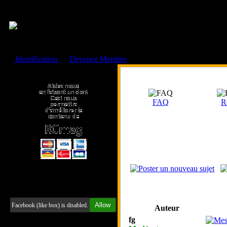
Cookies management panel
Identification
ou
Devenez Membre
Faire un don à l'Asso. RCmag
FAQ
R
Retrouvez-nous sur Facebook
Allow
Facebook (like box) is disabled.
Auteur
fg