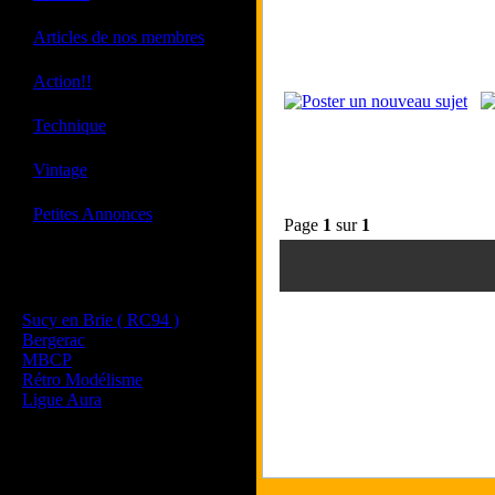
·
Articles de nos membres
·
Action!!
·
Technique
·
Vintage
·
Petites Annonces
Page
1
sur
1
Les sites de nos membres
et de nos clubs partenaires
Sucy en Brie ( RC94 )
Bergerac
MBCP
Rétro Modélisme
Ligue Aura