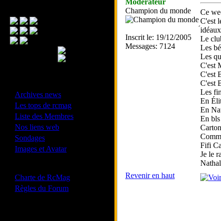
Modérateur
Menu Principal
Champion du monde
Ce wee
C'est 
́idéau
Inscrit le: 19/12/2005
Le clu
Messages: 7124
Les bé
Les qu
C'est M
C'est 
C'est B
- Divers -
Les fi
·
Archives news
En Éli
·
Les tops de rcmag
En Nat
·
Liste des Membres
En bls
·
Nos liens web
Carton
·
Comme 
Sondages
Fifi C
·
Images et Avatar
Je le r
Nathal
- Bonne conduite -
Revenir en haut
·
Charte de RcMag
·
Règles du Forum
Les forums de vos Ligues