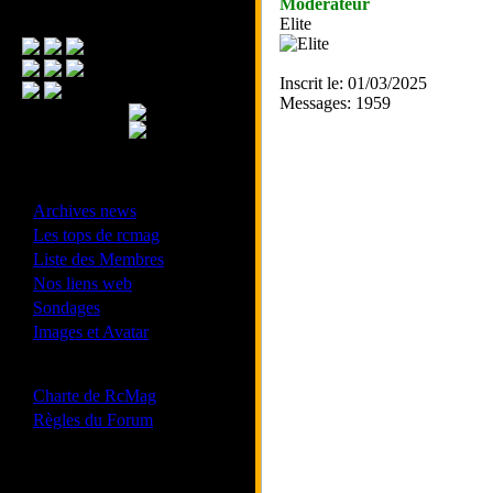
Modérateur
Menu Principal
Elite
Inscrit le: 01/03/2025
Messages: 1959
- Divers -
·
Archives news
·
Les tops de rcmag
·
Liste des Membres
·
Nos liens web
·
Sondages
·
Images et Avatar
- Bonne conduite -
·
Charte de RcMag
·
Règles du Forum
Les forums de vos Ligues