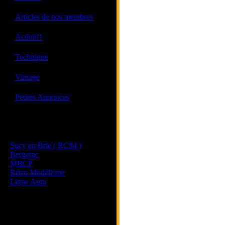
·
Articles de nos membres
·
Action!!
·
Technique
·
Vintage
·
Petites Annonces
Les sites de nos membres
et de nos clubs partenaires
Sucy en Brie ( RC94 )
Bergerac
MBCP
Rétro Modélisme
Ligue Aura