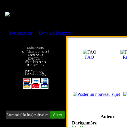
Cookies management panel
Identification
ou
Devenez Membre
Faire un don à l'Asso. RCmag
FAQ
Re
Retrouvez-nous sur Facebook
Allow
Facebook (like box) is disabled.
Auteur
Darkgam3rz