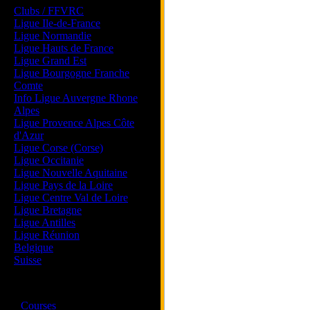
Clubs / FFVRC
Ligue Ile-de-France
Ligue Normandie
Ligue Hauts de France
Ligue Grand Est
Ligue Bourgogne Franche
Comte
Info Ligue Auvergne Rhone
Alpes
Ligue Provence Alpes Côte
d'Azur
Ligue Corse (Corse)
Ligue Occitanie
Ligue Nouvelle Aquitaine
Ligue Pays de la Loire
Ligue Centre Val de Loire
Ligue Bretagne
Ligue Antilles
Ligue Réunion
Belgique
Suisse
Magazine
·
Courses