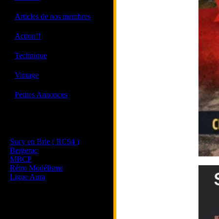
·
Articles de nos membres
·
Action!!
·
Technique
·
Vintage
·
Petites Annonces
Les sites de nos membres
et de nos clubs partenaires
Sucy en Brie ( RC94 )
Bergerac
MBCP
Rétro Modélisme
Ligue Aura