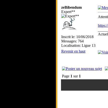
zeBibendum
Expert**
Attent
https
_____
Actue
Inscrit le: 10/06/2018
Messages: 764
Localisation: Ligue 13
Revenir en haut
Page
1
sur
1