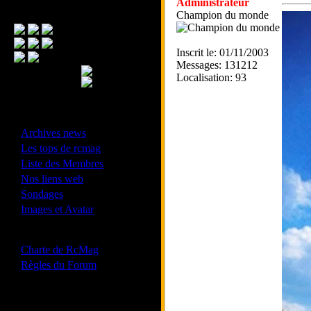
Administrateur
Menu Principal
Champion du monde
Inscrit le: 01/11/2003
Messages: 131212
Localisation: 93
- Divers -
·
Archives news
·
Les tops de rcmag
·
Liste des Membres
·
Nos liens web
·
Sondages
·
Images et Avatar
- Bonne conduite -
·
Charte de RcMag
·
Règles du Forum
Les forums de vos Ligues