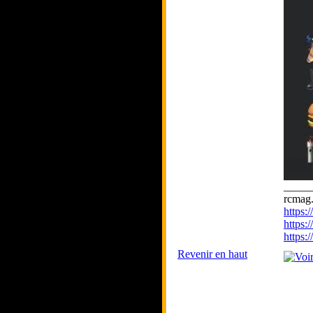
_____
rcmag.
https
https:
https
Revenir en haut