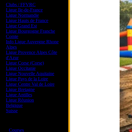
Clubs / FFVRC
Ligue Ile-de-France
Ligue Normandie
Ligue Hauts de France
Ligue Grand Est
Ligue Bourgogne Franche
Comte
Info Ligue Auvergne Rhone
Alpes
Ligue Provence Alpes Côte
d'Azur
Ligue Corse (Corse)
Ligue Occitanie
Ligue Nouvelle Aquitaine
Ligue Pays de la Loire
Ligue Centre Val de Loire
Ligue Bretagne
Ligue Antilles
Ligue Réunion
Belgique
Suisse
Magazine
·
Courses