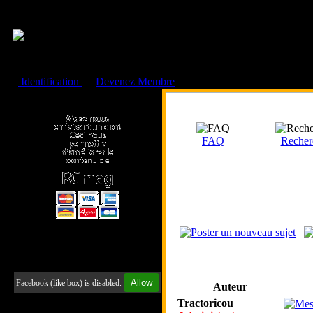
Cookies management panel
Identification
ou
Devenez Membre
Faire un don à l'Asso. RCmag
FAQ
Recher
Retrouvez-nous sur Facebook
Allow
Facebook (like box) is disabled.
Auteur
Tractoricou