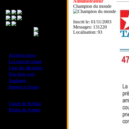
Administrateur
Menu Principal
Champion du monde
Inscrit le: 01/11/2003
Messages: 131220
Localisation: 93
- Divers -
·
Archives news
·
Les tops de rcmag
·
Liste des Membres
·
Nos liens web
·
Sondages
·
Images et Avatar
- Bonne conduite -
·
Charte de RcMag
·
Règles du Forum
Les forums de vos Ligues