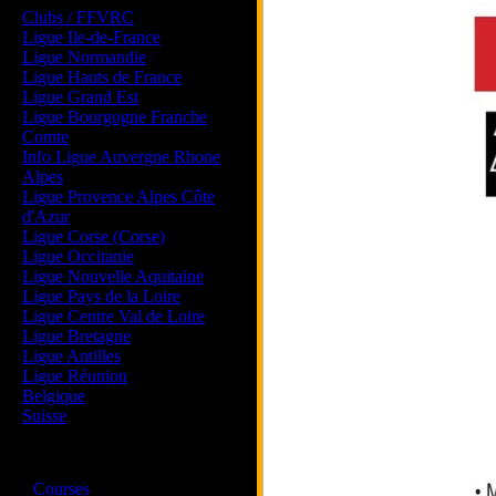
Clubs / FFVRC
Ligue Ile-de-France
Ligue Normandie
Ligue Hauts de France
Ligue Grand Est
Ligue Bourgogne Franche
Comte
Info Ligue Auvergne Rhone
Alpes
Ligue Provence Alpes Côte
d'Azur
Ligue Corse (Corse)
Ligue Occitanie
Ligue Nouvelle Aquitaine
Ligue Pays de la Loire
Ligue Centre Val de Loire
Ligue Bretagne
Ligue Antilles
Ligue Réunion
Belgique
Suisse
Magazine
·
Courses