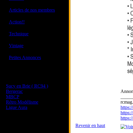
·
Articles de nos membres
·
Action!!
·
Technique
·
Vintage
·
Petites Annonces
Les sites de nos membres
et de nos clubs partenaires
Sucy en Brie ( RC94 )
Bergerac
Annon
MBCP
_____
Rétro Modélisme
rcmag.
Ligue Aura
https
https:
https
Revenir en haut