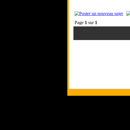
Page
1
sur
1
Tous les logos et 
Les commentaires et 