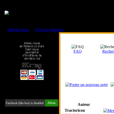
Cookies management panel
Identification
ou
Devenez Membre
Faire un don à l'Asso. RCmag
FAQ
Recher
Retrouvez-nous sur Facebook
Allow
Facebook (like box) is disabled.
Auteur
Tractoricou