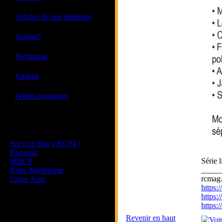
·
Articles de nos membres
·
Action!!
·
Technique
·
Vintage
·
Petites Annonces
Les sites de nos membres
et de nos clubs partenaires
Sucy en Brie ( RC94 )
Bergerac
Série 
MBCP
_____
Rétro Modélisme
rcmag.
Ligue Aura
https
https:
https
Revenir en haut