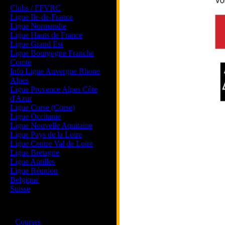
Clubs / FFVRC
Ligue Ile-de-France
Ligue Normandie
Ligue Hauts de France
Ligue Grand Est
Ligue Bourgogne Franche
Comte
Info Ligue Auvergne Rhone
Alpes
Ligue Provence Alpes Côte
d'Azur
Ligue Corse (Corse)
Ligue Occitanie
Ligue Nouvelle Aquitaine
Ligue Pays de la Loire
Ligue Centre Val de Loire
Ligue Bretagne
Ligue Antilles
Ligue Réunion
Belgique
Suisse
Magazine
·
Courses