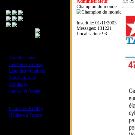
Administrateur
47525
Menu Principal
Champion du monde
Inscrit le: 01/11/2003
Messages: 131221
Localisation: 93
- Divers -
·
Archives news
·
Les tops de rcmag
·
Liste des Membres
·
Nos liens web
·
Sondages
·
Images et Avatar
- Bonne conduite -
·
Charte de RcMag
·
Règles du Forum
Les forums de vos Ligues