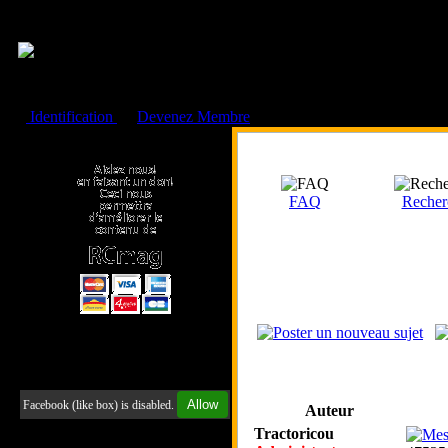
Cookies management panel
Identification
ou
Devenez Membre
Faire un don à l'Asso. RCmag
FAQ
Recher
Retrouvez-nous sur Facebook
Allow
Facebook (like box) is disabled.
Auteur
Tractoricou