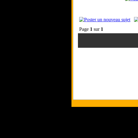
Page
1
sur
1
Tous les logos et 
Les commentaires et 