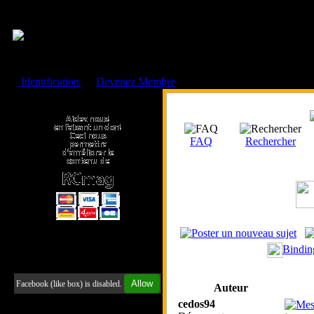
Cookies management panel
Identification
ou
Devenez Membre
Faire un don à l'Asso. RCmag
FAQ
Rechercher
Bindin
Retrouvez-nous sur Facebook
Allow
Facebook (like box) is disabled.
Auteur
cedos94