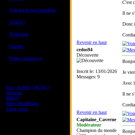
C'est c
·
Articles de nos membres
Il ne s
·
Action!!
Donc i
·
Technique
Cordia
Revenir en haut
·
Vintage
cedos94
Découverte
·
Petites Annonces
Bonjou
Inscrit le: 13/01/2026
Je vien
Les sites de nos membres
Messages: 9
et de nos clubs partenaires
Avec l
Sucy en Brie ( RC94 )
Bergerac
Il ne 
MBCP
Rétro Modélisme
Cordia
Ligue Aura
Revenir en haut
Capitaine_Caverne
Modérateur
Champion du monde
Bonjou