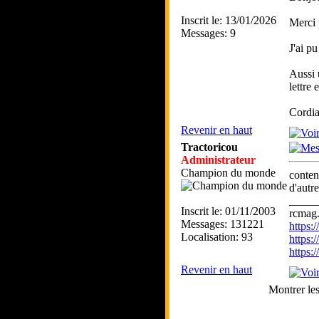
Inscrit le: 13/01/2026
Merci 
Messages: 9
J'ai p
Aussi 
lettre
Cordia
Revenir en haut
Tractoricou
Administrateur
Champion du monde
conten
d'autr
_____
Inscrit le: 01/11/2003
rcmag.
Messages: 131221
https
Localisation: 93
https:
https
Revenir en haut
Montrer le