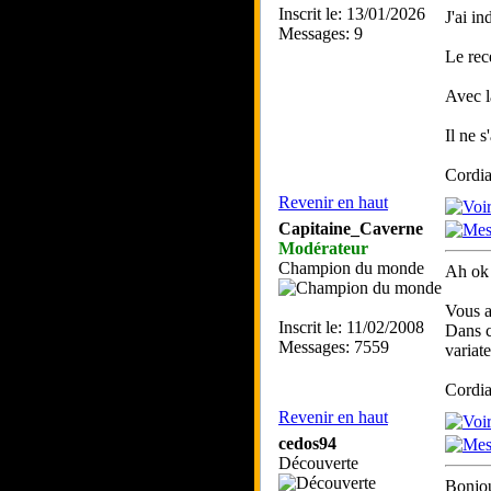
Inscrit le: 13/01/2026
J'ai i
Messages: 9
Le rec
Avec l
Il ne 
Cordia
Revenir en haut
Capitaine_Caverne
Modérateur
Champion du monde
Ah ok 
Vous a
Inscrit le: 11/02/2008
Dans c
Messages: 7559
variat
Cordia
Revenir en haut
cedos94
Découverte
Bonjou