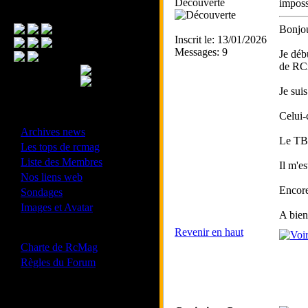
Découverte
imposs
Menu Principal
Bonjou
Inscrit le: 13/01/2026
Messages: 9
Je déb
de RC
Je sui
Celui-c
- Divers -
·
Archives news
Le TBL
·
Les tops de rcmag
·
Liste des Membres
Il m'es
·
Nos liens web
·
Encore
Sondages
·
Images et Avatar
A bien
Revenir en haut
- Bonne conduite -
·
Charte de RcMag
·
Règles du Forum
Les forums de vos Ligues