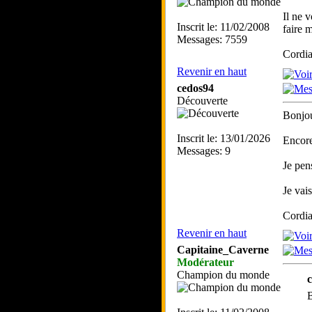
Il ne 
Inscrit le: 11/02/2008
faire m
Messages: 7559
Cordia
Revenir en haut
cedos94
Découverte
Bonjou
Inscrit le: 13/01/2026
Encore
Messages: 9
Je pen
Je vai
Cordi
Revenir en haut
Capitaine_Caverne
Modérateur
Champion du monde
c
B