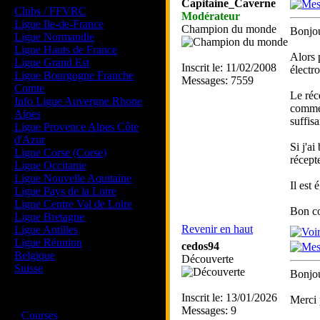
Capitaine_Caverne
Clubs / FFVRC
Modérateur
Ligue Ile-de-France
Champion du monde
Bonjou
Ligue Normandie
Ligue Hauts de France
Alors p
Ligue Grand Est
Inscrit le: 11/02/2008
électr
Ligue Bourgogne Franche
Messages: 7559
Comte
Le réc
Info Ligue Auvergne Rhone
commen
Alpes
suffis
Ligue Provence Alpes Côte
d'Azur
Si j'a
Ligue Corse (Corse)
récept
Ligue Occitanie
Ligue Nouvelle Aquitaine
Il est
Ligue Pays de la Loire
Ligue Centre Val de Loire
Bon co
Ligue Bretagne
Revenir en haut
Ligue Antilles
Ligue Réunion
cedos94
Belgique
Découverte
Suisse
Bonjou
Inscrit le: 13/01/2026
Magazine
Merci 
Messages: 9
·
Courses