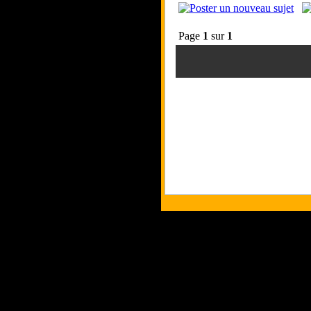
Page
1
sur
1
Tous les logos et les marques pr
Les commentaires et le contenu qu
Co