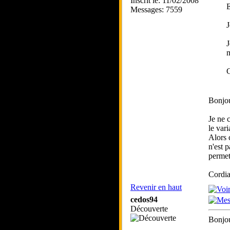
Inscrit le: 11/02/2008
E
Messages: 7559
J
J
m
Bonjou
Je ne 
le vari
Alors 
n'est 
permet
Cordia
Revenir en haut
cedos94
Découverte
Bonjou