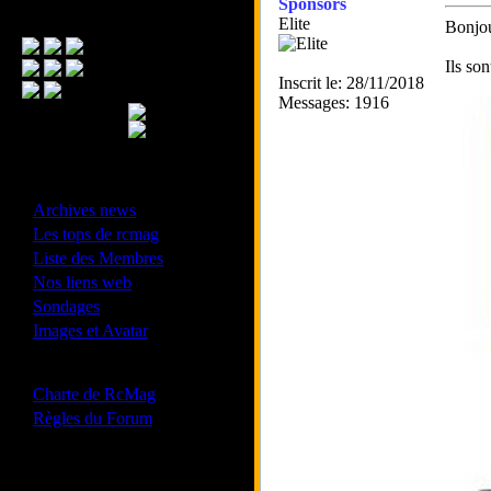
Sponsors
Menu Principal
Elite
Bonjo
Ils so
Inscrit le: 28/11/2018
Messages: 1916
- Divers -
·
Archives news
·
Les tops de rcmag
·
Liste des Membres
·
Nos liens web
·
Sondages
·
Images et Avatar
- Bonne conduite -
·
Charte de RcMag
·
Règles du Forum
Les forums de vos Ligues