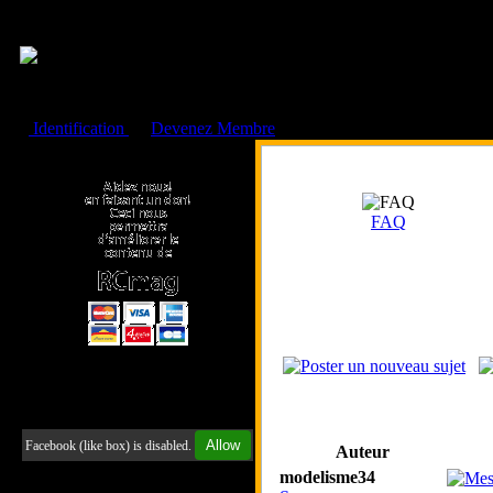
Cookies management panel
Identification
ou
Devenez Membre
Faire un don à l'Asso. RCmag
FAQ
Retrouvez-nous sur Facebook
Allow
Facebook (like box) is disabled.
Auteur
modelisme34