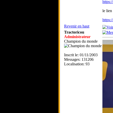
https:
le lien
https:
Revenir en haut
Tractoricou
Administrateur
Champion du monde
Inscrit le: 01/11/2003
Messages: 131206
Localisation: 93