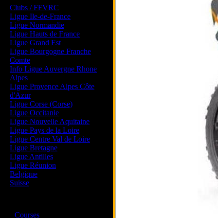
Clubs / FFVRC
Ligue Ile-de-France
Ligue Normandie
Ligue Hauts de France
Ligue Grand Est
Ligue Bourgogne Franche
Comte
Info Ligue Auvergne Rhone
Alpes
Ligue Provence Alpes Côte
d'Azur
Ligue Corse (Corse)
Ligue Occitanie
Ligue Nouvelle Aquitaine
Ligue Pays de la Loire
Ligue Centre Val de Loire
Ligue Bretagne
Ligue Antilles
Ligue Réunion
Belgique
Suisse
Magazine
·
Courses