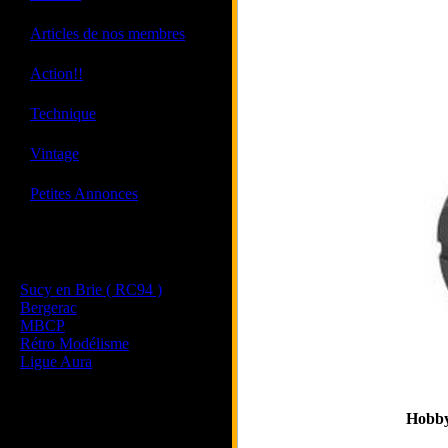
·
Articles de nos membres
·
Action!!
·
Technique
·
Vintage
·
Petites Annonces
Les sites de nos membres
et de nos clubs partenaires
Sucy en Brie ( RC94 )
Bergerac
MBCP
Rétro Modélisme
Ligue Aura
Hobby