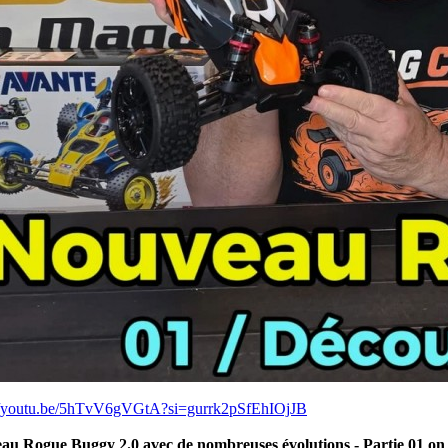
://youtu.be/5hTvV6gVGtA?si=gurrk2pSfEhIOjJB
au Rogue Buggy 2.0 avec de nombreuses évolutions - Partie 01 on 