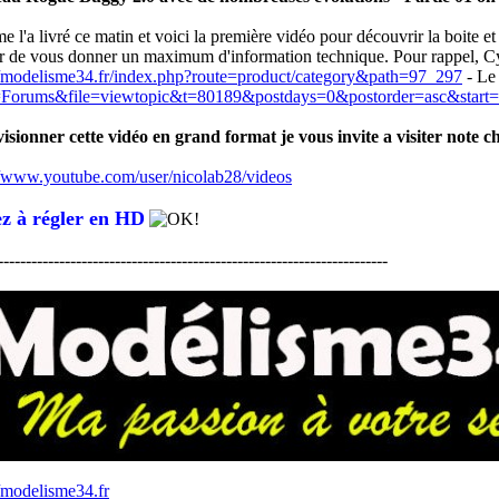
me l'a livré ce matin et voici la première vidéo pour découvrir la boite e
r de vous donner un maximum d'information technique. Pour rappel, Cyril
//modelisme34.fr/index.php?route=product/category&path=97_297
- Le 
Forums&file=viewtopic&t=80189&postdays=0&postorder=asc&start
isionner cette vidéo en grand format je vous invite a visiter note c
//www.youtube.com/user/nicolab28/videos
z à régler en HD
----------------------------------------------------------------------
//modelisme34.fr