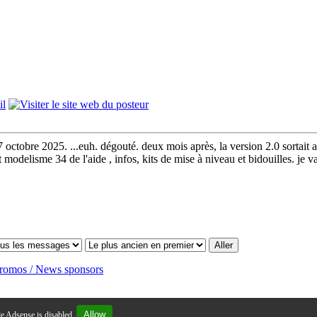
 octobre 2025. ...euh. dégouté. deux mois après, la version 2.0 sortait av
delisme 34 de l'aide , infos, kits de mise à niveau et bidouilles. je vai
romos / News sponsors
Allow
e Adsense is disabled.