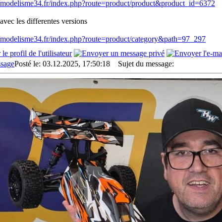
//modelisme34.fr/index.php?route=product/product&product_id=6372
 avec les differentes versions
//modelisme34.fr/index.php?route=product/category&path=97_297
Posté le: 03.12.2025, 17:50:18
Sujet du message: