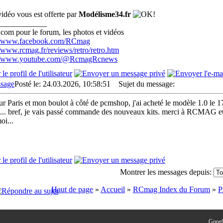
vidéo vous est offerte par
Modélisme34.fr
____________
com pour le forum, les photos et vidéos
://www.facebook.com/RCmag
//www.rcmag.fr/reviews/retro/retro.htm
://www.youtube.com/@RcmagRcnews
Posté le: 24.03.2026, 10:58:51
Sujet du message:
sur Paris et mon boulot à côté de pcmshop, j'ai acheté le modèle 1.0 le 17
s... bref, je vais passé commande des nouveaux kits. merci à RCMAG et mo
oi...
Montrer les messages depuis:
Haut de page
»
Accueil
»
RCmag Index du Forum
»
P
Googl