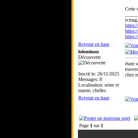
Cette 
_____
rcmag.
https
https:
https
Revenir en haut
lolominou
Découverte
étant 
traver
Inscrit le: 26/11/2025
chez m
Messages: 8
Localisation: seine et
marne, chelles
Revenir en haut
Page
1
sur
1