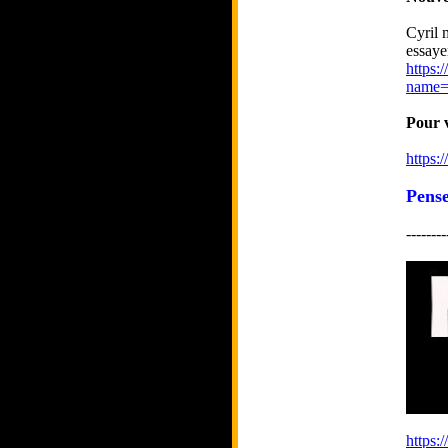
Cyril 
essaye
https:
name=
Pour v
https:
Pense
--------
https: