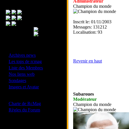
Administrateur
Menu Principal
Champion du monde
Inscrit le: 01/11/2003
Messages: 131212
Localisation: 93
- Divers -
·
Archives news
·
Revenir en haut
Les tops de rcmag
·
Liste des Membres
·
Nos liens web
·
Sondages
·
Images et Avatar
Subaroues
- Bonne conduite -
Modérateur
·
Charte de RcMag
Champion du monde
·
Règles du Forum
Les forums de vos Ligues