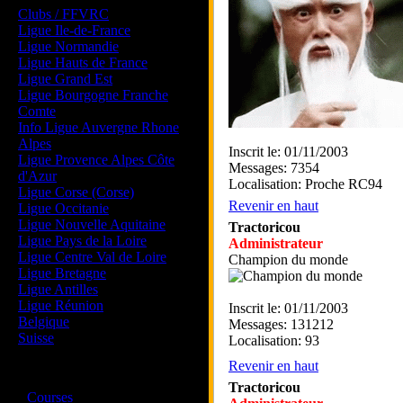
Clubs / FFVRC
Ligue Ile-de-France
Ligue Normandie
Ligue Hauts de France
Ligue Grand Est
Ligue Bourgogne Franche
Comte
Info Ligue Auvergne Rhone
Alpes
Inscrit le: 01/11/2003
Ligue Provence Alpes Côte
Messages: 7354
d'Azur
Localisation: Proche RC94
Ligue Corse (Corse)
Revenir en haut
Ligue Occitanie
Ligue Nouvelle Aquitaine
Tractoricou
Ligue Pays de la Loire
Administrateur
Ligue Centre Val de Loire
Champion du monde
Ligue Bretagne
Ligue Antilles
Ligue Réunion
Inscrit le: 01/11/2003
Belgique
Messages: 131212
Suisse
Localisation: 93
Revenir en haut
Magazine
Tractoricou
·
Courses