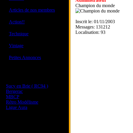
Administrateur
Champion du monde
·
Articles de nos membres
·
Inscrit le: 01/11/2003
Action!!
Messages: 131212
Localisation: 93
·
Technique
·
Vintage
·
Petites Annonces
Les sites de nos membres
et de nos clubs partenaires
Sucy en Brie ( RC94 )
Bergerac
MBCP
Rétro Modélisme
Ligue Aura