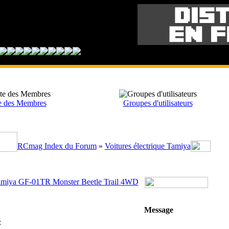
e des Membres
Groupes d'utilisateurs
RCmag Index du Forum
»
Voitures électrique Tamiya
miya GF-01TR Monster Beetle Trail 4WD
Message
: