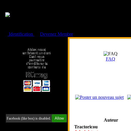
Cookies management panel
Identification
ou
Devenez Membre
Faire un don à l'Asso. RCmag
FAQ
Retrouvez-nous sur Facebook
Allow
Facebook (like box) is disabled.
Auteur
Tractoricou