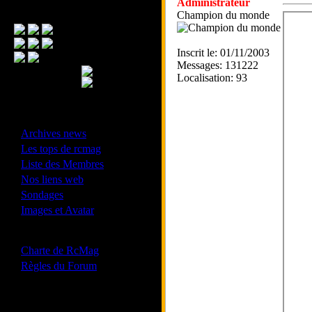
Administrateur
Menu Principal
Champion du monde
Inscrit le: 01/11/2003
Messages: 131222
Localisation: 93
- Divers -
·
Archives news
·
Les tops de rcmag
·
Liste des Membres
·
Nos liens web
·
Sondages
·
Images et Avatar
- Bonne conduite -
·
Charte de RcMag
·
Règles du Forum
Les forums de vos Ligues