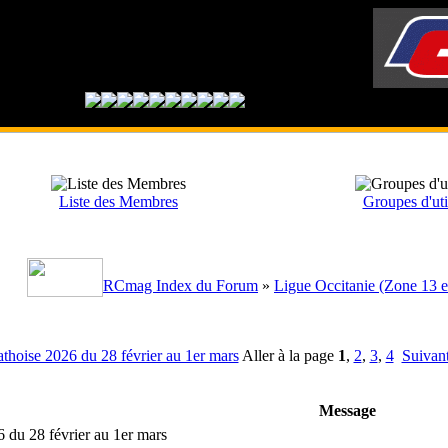
Liste des Membres
Groupes d'uti
RCmag Index du Forum
»
Ligue Occitanie (Zone 13 e
thoise 2026 du 28 février au 1er mars
Aller à la page
1
,
2
,
3
,
4
Suivan
Message
du 28 février au 1er mars