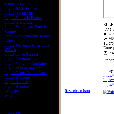
Clubs / FFVRC
Ligue Ile-de-France
Ligue Normandie
Ligue Hauts de France
Ligue Grand Est
ELLE
Ligue Bourgogne Franche
L’AGAT
Comte
📅 28 
Info Ligue Auvergne Rhone
🔥 Mêm
Alpes
Tu cro
Ligue Provence Alpes Côte
Entre 
d'Azur
🕗 Ins
Ligue Corse (Corse)
Ligue Occitanie
Prépare
Ligue Nouvelle Aquitaine
_____
Ligue Pays de la Loire
rcmag.
Ligue Centre Val de Loire
https
Ligue Bretagne
https:
Ligue Antilles
https
Ligue Réunion
Revenir en haut
Belgique
Suisse
Magazine
·
Courses