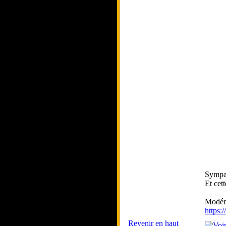
Sympa 
Et cet
_____
Modéra
https
Revenir en haut