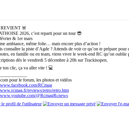
 REVIENT 🚨
HOISE 2026, c’est reparti pour un tour 😎
février & 1er mars
e ambiance, même folie… mais encore plus d’action !
is connaître la piste d’Agde ? Attends de voir ce qu’on te prépare pour c
potes, en famille ou en team, viens vivre le week-end RC qu’on oublie 
criptions dès le vendredi 5 décembre à 20h sur Trackisopen.
 ton clic, ça va aller vite ! 💻
____________
com pour le forum, les photos et vidéos
://www.facebook.com/RCmag
//www.rcmag.fr/reviews/retro/retro.htm
://www.youtube.com/@RcmagRcnews