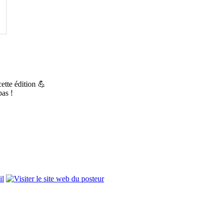
ette édition 💪
pas !