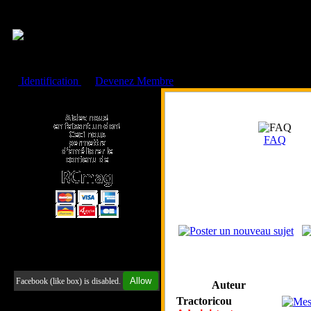
Cookies management panel
Identification
ou
Devenez Membre
Faire un don à l'Asso. RCmag
FAQ
Retrouvez-nous sur Facebook
Allow
Facebook (like box) is disabled.
Auteur
Tractoricou