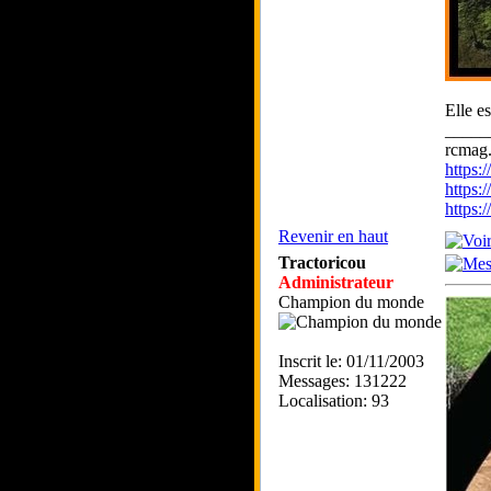
Elle e
_____
rcmag.
https
https:
https
Revenir en haut
Tractoricou
Administrateur
Champion du monde
Inscrit le: 01/11/2003
Messages: 131222
Localisation: 93