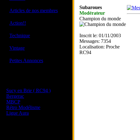
Subaroues
·
Articles de nos membres
Modérateur
Champion du monde
·
Action!!
·
Technique
Inscrit le: 01/11/2003
Messages: 7354
Localisation: Proche
·
Vintage
RC94
·
Petites Annonces
Les sites de nos membres
et de nos clubs partenaires
Sucy en Brie ( RC94 )
Bergerac
MBCP
Rétro Modélisme
Ligue Aura