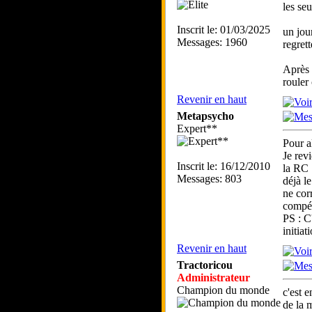
les se
Inscrit le: 01/03/2025
un jou
Messages: 1960
regret
Après 
rouler
Revenir en haut
Metapsycho
Expert**
Pour a
Je rev
Inscrit le: 16/12/2010
la RC .
Messages: 803
déjà l
ne cor
compét
PS : C'
initiati
Revenir en haut
Tractoricou
Administrateur
Champion du monde
c'est 
de la 