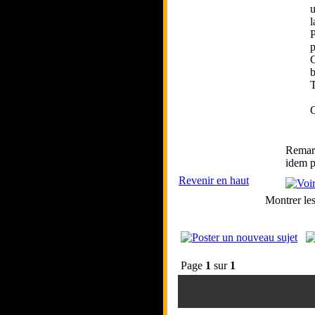
u
l
P
p
C
b
T
C
Remarq
idem p
Revenir en haut
Montrer le
Page
1
sur
1