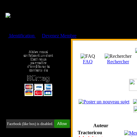
Cookies management panel
Identification
ou
Devenez Membre
Faire un don à l'Asso. RCmag
FAQ
Rechercher
Retrouvez-nous sur Facebook
Allow
Facebook (like box) is disabled.
Auteur
Tractoricou