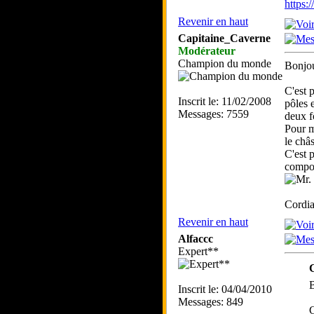
https
Revenir en haut
Capitaine_Caverne
Modérateur
Champion du monde
Bonjou
C'est p
Inscrit le: 11/02/2008
pôles 
Messages: 7559
deux f
Pour m
le châs
C'est 
compor
Cordia
Revenir en haut
Alfaccc
Expert**
B
Inscrit le: 04/04/2010
Messages: 849
C