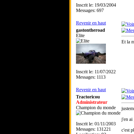
Inscrit le: 19/03/2004
Messages: 697
Revenir en haut
gastontheroad
Elite
Et la 
Inscrit le: 11/07/2022
Messages: 1113
Revenir en haut
Tractoricou
Administrateur
Champion du monde
justem
j'en ai
Inscrit le: 01/11/2003
Messages: 131221
c'est 