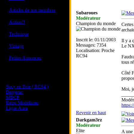
·
Articles de nos membres
Subaroues
Modérateur
·
Action!!
Champion du monde
Certes
archaï
·
Technique
Inscrit le: 01/11/2003
Il y a
·
Messages: 7354
Vintage
Le NXG
Localisation: Proche
RC94
Faudra
·
Petites Annonces
tous r
Côté F
Les sites de nos membres
propos
et de nos clubs partenaires
Sucy en Brie ( RC94 )
Moi, j
Bergerac
_____
MBCP
Modéra
Rétro Modélisme
https
Ligue Aura
Revenir en haut
Darkgam3rz
Modérateur
Elite
A une 