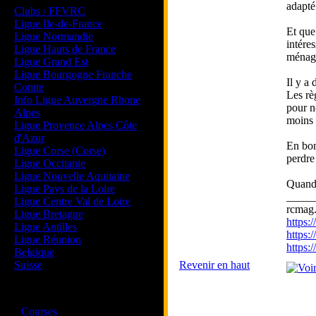
adapté
Clubs / FFVRC
Ligue Ile-de-France
Et que
Ligue Normandie
intére
Ligue Hauts de France
ménage
Ligue Grand Est
Ligue Bourgogne Franche
Il y a
Comte
Les rè
Info Ligue Auvergne Rhone
pour n
Alpes
moins 
Ligue Provence Alpes Côte
d'Azur
En bonu
Ligue Corse (Corse)
perdre 
Ligue Occitanie
Ligue Nouvelle Aquitaine
Quand 
Ligue Pays de la Loire
_____
Ligue Centre Val de Loire
rcmag.
Ligue Bretagne
https
Ligue Antilles
https:
Ligue Réunion
https
Belgique
Suisse
Revenir en haut
Magazine
·
Courses