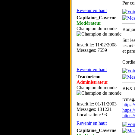
Par co
Revenir en haut
Capitaine_Caverne
Modérateur
Champion du monde
Bonjou
Sur le
Inscrit le: 11/02/2008
les mê
Messages: 7559
et par
Cordia
Revenir en haut
Tractoricou
Administrateur
Champion du monde
BBX tu
_____
rcmag.
Inscrit le: 01/11/2003
https
Messages: 131221
https:
Localisation: 93
https
Revenir en haut
Capitaine_Caverne