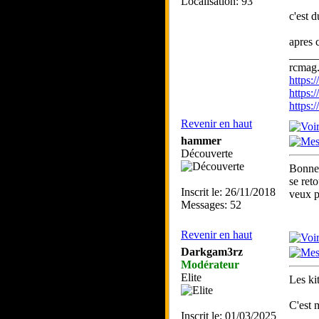
Localisation: 93
c'est 
apres 
_____
rcmag.
https
https:
https
Revenir en haut
hammer
Découverte
Bonne 
se reto
Inscrit le: 26/11/2018
veux pl
Messages: 52
Revenir en haut
Darkgam3rz
Modérateur
Elite
Les ki
C'est 
Inscrit le: 01/03/2025