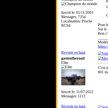
L
Inscrit le: 01/11/2003
C
Messages: 7354
Localisation: Proche
Pour l
RC94
Sur le
Bon c'
_____
Modéra
https
Revenir en haut
gastontheroad
Elite
C'est j
tl01 m
Inscrit le: 11/07/2022
Messages: 1113
Revenir en haut