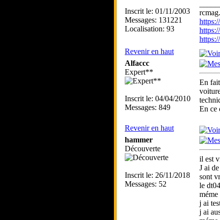
_____
Inscrit le: 01/11/2003
rcmag.
Messages: 131221
https
Localisation: 93
https:
https
Revenir en haut
Alfaccc
Expert**
En fai
voitur
Inscrit le: 04/04/2010
techni
Messages: 849
En ce 
Revenir en haut
hammer
Découverte
il est 
J ai d
Inscrit le: 26/11/2018
sont vr
Messages: 52
le dt04
méme t
j ai t
j ai au