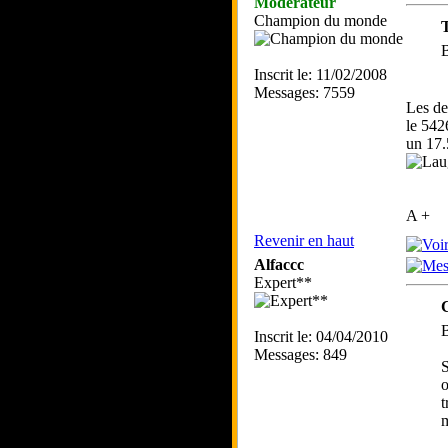
Modérateur
Champion du monde
T
B
Inscrit le: 11/02/2008
Messages: 7559
Les de
le 542
un 17.
A +
Revenir en haut
Alfaccc
Expert**
B
Inscrit le: 04/04/2010
Messages: 849
S
o
t
m