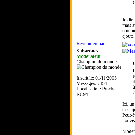
C
Je dir
mais a
commun
ajoute 
Revenir en haut
Subaroues
Modérateur
Champion du monde
L
r
Inscrit le: 01/11/2003
d
Messages: 7354
à
Localisation: Proche
RC94
Ici, u
c'est 
Peut-êt
nouvea
_____
Modéra