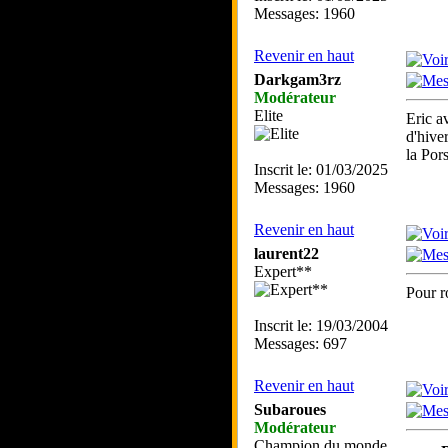
Messages: 1960
Revenir en haut
Darkgam3rz
Modérateur
Elite
Eric a
d'hiver
la Por
Inscrit le: 01/03/2025
Messages: 1960
Revenir en haut
laurent22
Expert**
Pour r
Inscrit le: 19/03/2004
Messages: 697
Revenir en haut
Subaroues
Modérateur
Champion du monde