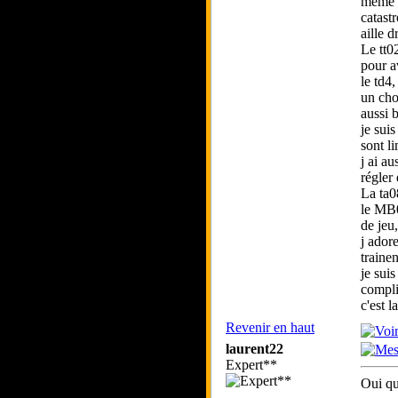
méme u
catastr
aille dr
Le tt02
pour a
le td4,
un cho
aussi 
je suis
sont l
j ai au
régler
La ta0
le MB0
de jeu,
j adore
trainen
je suis
compli
c'est 
Revenir en haut
laurent22
Expert**
Oui qu