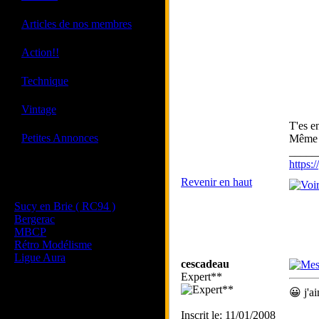
·
Articles de nos membres
·
Action!!
·
Technique
·
Vintage
T'es e
·
Petites Annonces
Même p
_____
https
Les sites de nos membres
Revenir en haut
et de nos clubs partenaires
Sucy en Brie ( RC94 )
Bergerac
MBCP
Rétro Modélisme
Ligue Aura
cescadeau
Expert**
😀 j'a
Inscrit le: 11/01/2008