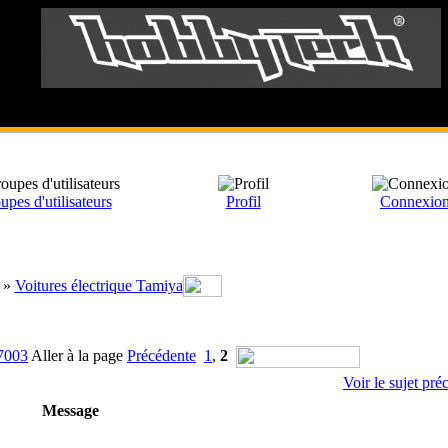
upes d'utilisateurs
Profil
Connexio
»
Voitures électrique Tamiya
17003
Aller à la page
Précédente
1
,
2
Voir le sujet pré
Message