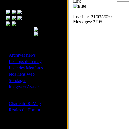
Elite
Menu Principal
Inscrit le: 21/03/2020
Messages: 2705
- Divers -
·
Archives news
·
Les tops de rcmag
·
Liste des Membres
·
Nos liens web
·
Sondages
·
Images et Avatar
- Bonne conduite -
·
Charte de RcMag
·
Règles du Forum
Les forums de vos Ligues