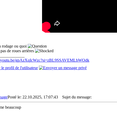
....................................
n rodage ou quoi
as de roues arrières
____________
://youtu.be/gpAzXqIcWzc?si=zBL9SSAVEMLbWOdk
Posté le: 22.10.2025, 17:07:43
Sujet du message:
ime beaucoup