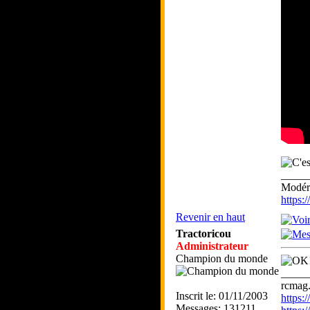
_____
Modéra
https
Revenir en haut
Tractoricou
Administrateur
Champion du monde
_____
rcmag.
Inscrit le: 01/11/2003
https
Messages: 131211