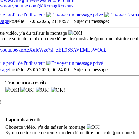
//www.rcmag.fr/reviews/retro/retro.htm
://www.youtube.com/@RcmagRcnews
Posté le: 17.05.2026, 21:30:57
Sujet du message:
te vidéo, y'a du taf sur le montage
cette sorte de remix du deuxième titre musicale (pour une histoire de dr
____________
://youtu.be/gpAzXqIcWzc?si=zBL9SSAVEMLbWOdk
Posté le: 23.05.2026, 06:24:09
Sujet du message:
Tractoricou a écrit:
Lapounk a écrit:
Chouette vidéo, y'a du taf sur le montage
Sympa cette sorte de remix du deuxième titre musicale (pour une histo