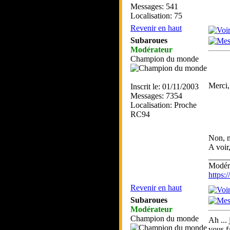
Messages: 541
Localisation: 75
Revenir en haut
Subaroues
Modérateur
Champion du monde
Merci, 
Inscrit le: 01/11/2003
Messages: 7354
Localisation: Proche
RC94
Non, m
A voir
_____
Modéra
https
Revenir en haut
Subaroues
Modérateur
Champion du monde
Ah ... 
vous f