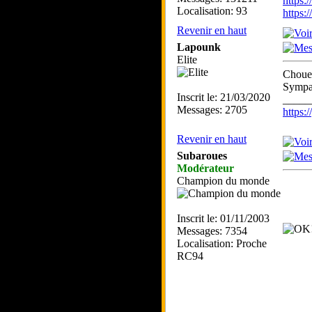
https:
Localisation: 93
https
Revenir en haut
Lapounk
Elite
Chouet
Sympa 
Inscrit le: 21/03/2020
_____
Messages: 2705
https
Revenir en haut
Subaroues
Modérateur
Champion du monde
Inscrit le: 01/11/2003
Messages: 7354
Localisation: Proche
RC94