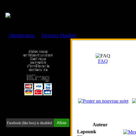
Cookies management panel
Identification
ou
Devenez Membre
Faire un don à l'Asso. RCmag
FAQ
Retrouvez-nous sur Facebook
Allow
Facebook (like box) is disabled.
Auteur
Lapounk