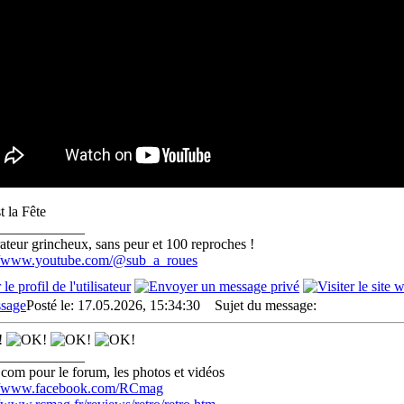
____________
teur grincheux, sans peur et 100 reproches !
://www.youtube.com/@sub_a_roues
Posté le: 17.05.2026, 15:34:30
Sujet du message:
____________
com pour le forum, les photos et vidéos
://www.facebook.com/RCmag