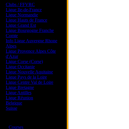
Clubs / FFVRC
Ligue Ile-de-France
Ligue Normandie
Ligue Hauts de France
Ligue Grand Est
Ligue Bourgogne Franche
Comte
Info Ligue Auvergne Rhone
Alpes
Ligue Provence Alpes Côte
d'Azur
Ligue Corse (Corse)
Ligue Occitanie
Ligue Nouvelle Aquitaine
Ligue Pays de la Loire
Ligue Centre Val de Loire
Ligue Bretagne
Ligue Antilles
Ligue Réunion
Belgique
Suisse
Magazine
·
Courses