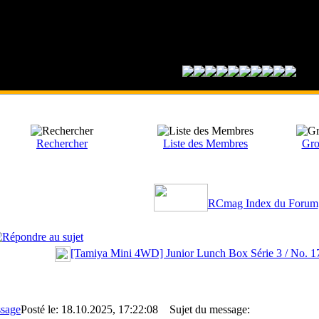
Rechercher
Liste des Membres
Gro
RCmag Index du Forum
[Tamiya Mini 4WD] Junior Lunch Box Série 3 / No. 
Posté le: 18.10.2025, 17:22:08
Sujet du message: