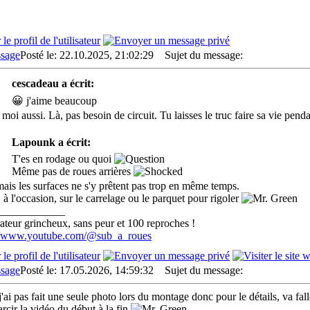
Posté le: 22.10.2025, 21:02:29
Sujet du message:
cescadeau a écrit:
😀 j'aime beaucoup
moi aussi. Là, pas besoin de circuit. Tu laisses le truc faire sa vie penda
Lapounk a écrit:
T'es en rodage ou quoi
Même pas de roues arrières
ais les surfaces ne s'y prêtent pas trop en même temps.
, à l'occasion, sur le carrelage ou le parquet pour rigoler
____________
teur grincheux, sans peur et 100 reproches !
://www.youtube.com/@sub_a_roues
Posté le: 17.05.2026, 14:59:32
Sujet du message:
j'ai pas fait une seule photo lors du montage donc pour le détails, va fallo
arcir la vidéo du début à la fin