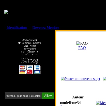
Cookies management panel
Identification
ou
Devenez Membre
Faire un don à l'Asso. RCmag
FAQ
Retrouvez-nous sur Facebook
Allow
Facebook (like box) is disabled.
Auteur
modelisme34