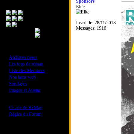
Sponsors
Menu Principal
Elite
Inscrit le: 28/11/2018
Messages: 1916
- Divers -
·
Archives news
·
Les tops de rcmag
·
Liste des Membres
·
Nos liens web
·
Sondages
·
Images et Avatar
- Bonne conduite -
·
Charte de RcMag
·
Règles du Forum
Les forums de vos Ligues