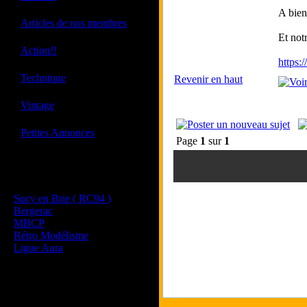
A bien
·
Articles de nos membres
Et not
·
Action!!
https:
·
Technique
Revenir en haut
·
Vintage
·
Petites Annonces
Page
1
sur
1
Les sites de nos membres
et de nos clubs partenaires
Sucy en Brie ( RC94 )
Bergerac
MBCP
Rétro Modélisme
Ligue Aura