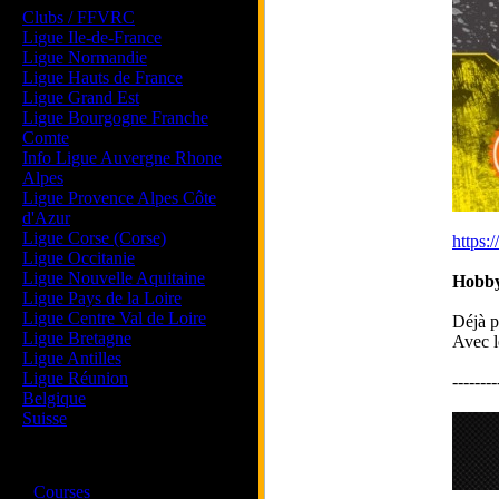
Clubs / FFVRC
Ligue Ile-de-France
Ligue Normandie
Ligue Hauts de France
Ligue Grand Est
Ligue Bourgogne Franche
Comte
Info Ligue Auvergne Rhone
Alpes
Ligue Provence Alpes Côte
d'Azur
Ligue Corse (Corse)
https:
Ligue Occitanie
Ligue Nouvelle Aquitaine
Hobby
Ligue Pays de la Loire
Ligue Centre Val de Loire
Déjà p
Ligue Bretagne
Avec l
Ligue Antilles
Ligue Réunion
--------
Belgique
Suisse
Magazine
·
Courses