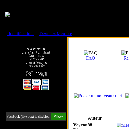
Cookies management panel
Identification
ou
Devenez Membre
Faire un don à l'Asso. RCmag
FAQ
Re
Retrouvez-nous sur Facebook
Allow
Facebook (like box) is disabled.
Auteur
Veyron88