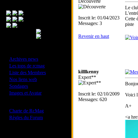
Découverte
Menu Principal
Le clu
L'entré
Inscrit le: 01/04/2023
Cette 
Messages: 3
piste
Revenir en haut
- Divers -
·
Archives news
·
Les tops de rcmag
·
killlkenny
Liste des Membres
Expert**
·
Nos liens web
Bonjou
·
Sondages
·
Images et Avatar
Inscrit le: 02/10/2009
Voici 
Messages: 620
- Bonne conduite -
A+
·
Charte de RcMag
·
<a hre
Règles du Forum
Les forums de vos Ligues