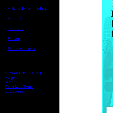
·
Articles de nos membres
·
Action!!
·
Technique
·
Vintage
·
Petites Annonces
Les sites de nos membres
et de nos clubs partenaires
Sucy en Brie ( RC94 )
Bergerac
MBCP
Rétro Modélisme
Ligue Aura