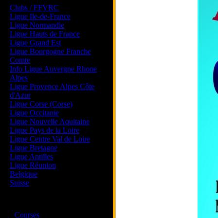
Clubs / FFVRC
Ligue Ile-de-France
Ligue Normandie
Ligue Hauts de France
Ligue Grand Est
Ligue Bourgogne Franche
Comte
Info Ligue Auvergne Rhone
Alpes
Ligue Provence Alpes Côte
d'Azur
Ligue Corse (Corse)
Ligue Occitanie
Ligue Nouvelle Aquitaine
Ligue Pays de la Loire
Ligue Centre Val de Loire
Ligue Bretagne
Ligue Antilles
Ligue Réunion
Belgique
Suisse
Magazine
·
Courses