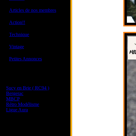
·
Articles de nos membres
·
Action!!
·
Technique
·
Vintage
·
Petites Annonces
Les sites de nos membres
et de nos clubs partenaires
Sucy en Brie ( RC94 )
Bergerac
MBCP
Rétro Modélisme
Ligue Aura