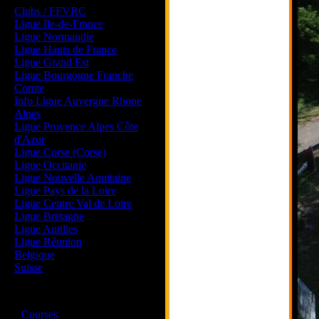
Clubs / FFVRC
Ligue Ile-de-France
Ligue Normandie
Ligue Hauts de France
Ligue Grand Est
Ligue Bourgogne Franche
Comte
Info Ligue Auvergne Rhone
Alpes
Ligue Provence Alpes Côte
d'Azur
Ligue Corse (Corse)
Ligue Occitanie
Ligue Nouvelle Aquitaine
Ligue Pays de la Loire
Ligue Centre Val de Loire
Ligue Bretagne
Ligue Antilles
Ligue Réunion
Belgique
Suisse
Magazine
·
Courses