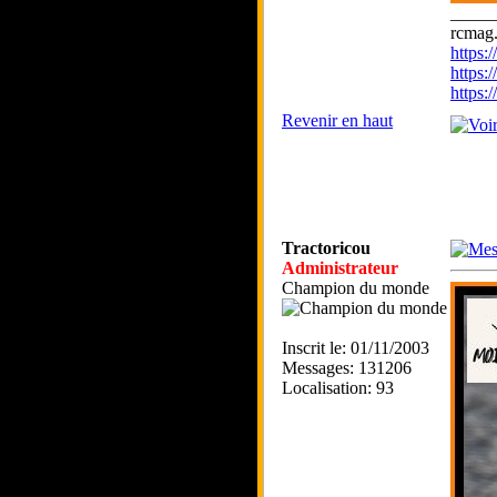
_____
rcmag.
https
https:
https
Revenir en haut
Tractoricou
Administrateur
Champion du monde
Inscrit le: 01/11/2003
Messages: 131206
Localisation: 93