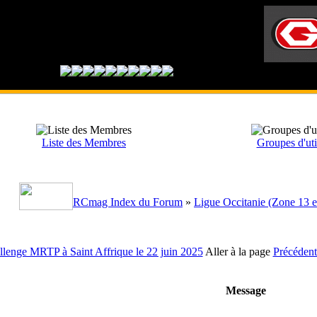
Liste des Membres
Groupes d'uti
RCmag Index du Forum
»
Ligue Occitanie (Zone 13 e
llenge MRTP à Saint Affrique le 22 juin 2025
Aller à la page
Précédent
Message