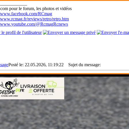
____________
com pour le forum, les photos et vidéos
://www.facebook.com/RCmag
//www.rcmag.fr/reviews/retro/retro.htm
://www.youtube.com/@RcmagRcnews
Posté le: 22.05.2026, 11:19:22
Sujet du message: