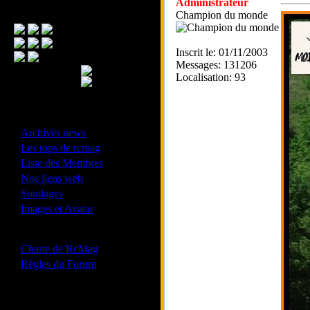
Administrateur
Menu Principal
Champion du monde
Inscrit le: 01/11/2003
Messages: 131206
Localisation: 93
- Divers -
·
Archives news
·
Les tops de rcmag
·
Liste des Membres
·
Nos liens web
·
Sondages
·
Images et Avatar
- Bonne conduite -
·
Charte de RcMag
·
Règles du Forum
Les forums de vos Ligues