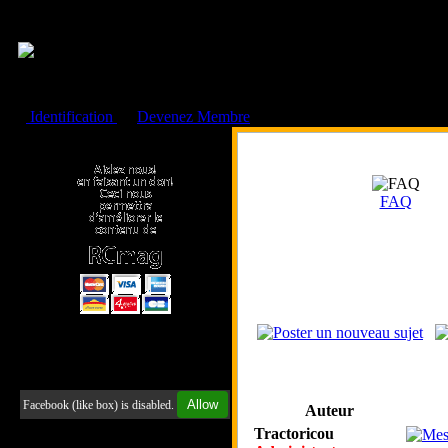
Cookies management panel
Identification
ou
Devenez Membre
Faire un don à l'Asso. RCmag
FAQ
Retrouvez-nous sur Facebook
Allow
Facebook (like box) is disabled.
Auteur
Tractoricou