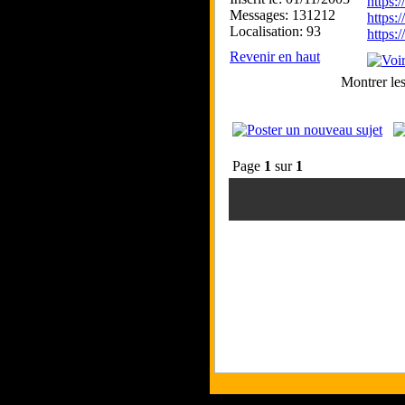
https
Messages: 131212
https:
Localisation: 93
https
Revenir en haut
Montrer le
Page
1
sur
1
Tous les logos et les marques pr