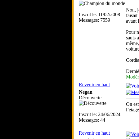
Non, j
Inscrit le: 11/02/2008
faisai
Messages: 7559
avant 
Pour m
sauts 
même, 
voiture
Cordia
Derniè
Modér
Revenir en haut
Negan
Découverte
On est
l’étag
Inscrit le: 24/06/2024
Messages: 44
Revenir en haut