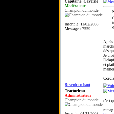
Capitaine_Caverne
Modérateur
Champion du monde
N
O
t
Inscrit le: 11/02/2008
d
Messages: 7559
Après 
marcha
dès qu
Je cro
Delapi
et pla
malhe
Cordia
Revenir en haut
Tractoricou
Administrateur
Champion du monde
c'est q
_____
rcmag.
Inscrit le: 01/11/2003