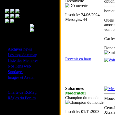
Découverte
option
Menu Principal
bonjou
Inscrit le: 24/06/2024
Messages: 44
Quels 
amortis
vont b
Car le
- Divers -
Donc s
·
Archives news
·
Les tops de rcmag
Revenir en haut
·
Liste des Membres
·
Nos liens web
·
Sondages
·
Images et Avatar
- Bonne conduite -
Subaroues
·
Charte de RcMag
Modérateur
·
Champion du monde
Règles du Forum
Moué, 
Ceux-l
Inscrit le: 01/11/2003
Xtra 
Les forums de vos Ligues