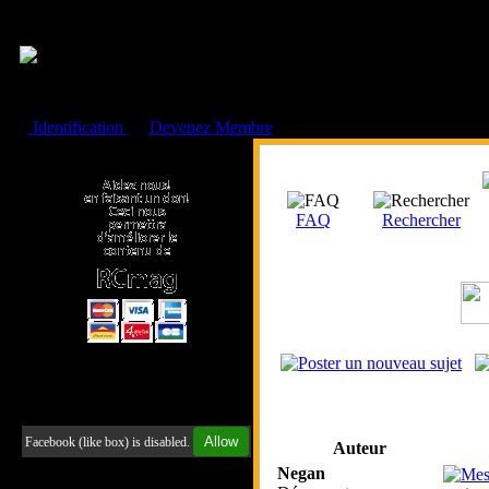
Cookies management panel
Identification
ou
Devenez Membre
Faire un don à l'Asso. RCmag
FAQ
Rechercher
Retrouvez-nous sur Facebook
Allow
Facebook (like box) is disabled.
Auteur
Negan