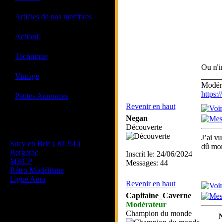
·
Articles de nos membres
·
Action!!
·
Technique
Ou n'i
·
Vintage
_____
Modéra
https
·
Petites Annonces
Revenir en haut
Negan
Les sites de nos membres
Découverte
et de nos clubs partenaires
J’ai v
Sucy en Brie ( RC94 )
dû mon
Bergerac
Inscrit le: 24/06/2024
MBCP
Messages: 44
Rétro Modélisme
Ligue Aura
Revenir en haut
Capitaine_Caverne
Modérateur
Champion du monde
N