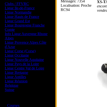
Messages: 7354
XS-T
Clubs / FFVRC
Localisation: Proche
encore
Ligue Ile-de-France
RC94
vende
Ligue Normandie
Ligue Hauts de France
Ligue Grand Est
Ligue Bourgogne Franche
Comte
Info Ligue Auvergne Rhone
Alpes
Ligue Provence Alpes Côte
d'Azur
Ligue Corse (Corse)
Ligue Occitanie
Ligue Nouvelle Aquitaine
Ligue Pays de la Loire
Ligue Centre Val de Loire
Ligue Bretagne
Ligue Antilles
Ligue Réunion
Belgique
Suisse
Magazine
·
Courses