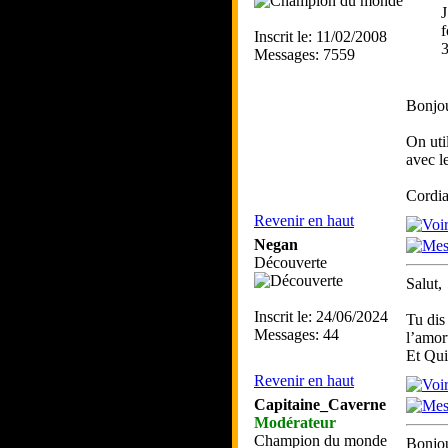
J
f
Inscrit le: 11/02/2008
3
Messages: 7559
Bonjou
On util
avec l
Cordia
Revenir en haut
Negan
Découverte
Salut,
Inscrit le: 24/06/2024
Tu dis
Messages: 44
l’amor
Et Quid
Revenir en haut
Capitaine_Caverne
Modérateur
Champion du monde
Bonjou