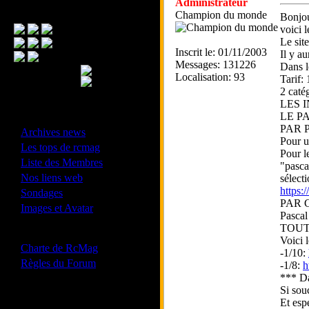
Administrateur
Menu Principal
Champion du monde
Bonjou
voici 
Le site
Inscrit le: 01/11/2003
Il y a
Messages: 131226
Dans l
Localisation: 93
Tarif:
2 caté
LES 
LE P
- Divers -
PAR 
·
Archives news
Pour u
·
Les tops de rcmag
Pour l
·
Liste des Membres
"pasca
·
Nos liens web
sélect
·
https
Sondages
PAR C
·
Images et Avatar
Pascal
TOUT
- Bonne conduite -
Voici l
·
Charte de RcMag
-1/10:
·
Règles du Forum
-1/8:
h
*** Da
Si sou
Et esp
Les forums de vos Ligues