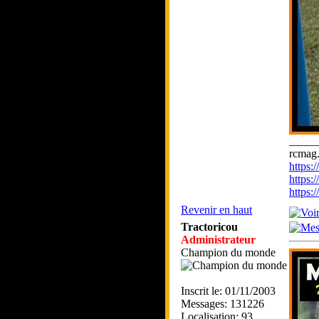
_____
rcmag.
https
https:
https
Revenir en haut
Tractoricou
Administrateur
Champion du monde
Inscrit le: 01/11/2003
Messages: 131226
Localisation: 93