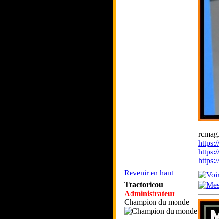
_____
rcmag.
https
https:
https
Revenir en haut
Tractoricou
Administrateur
Champion du monde