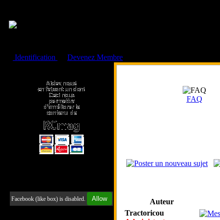
Cookies management panel
Identification
ou
Devenez Membre
Faire un don à l'Asso. RCmag
FAQ
Retrouvez-nous sur Facebook
Allow
Facebook (like box) is disabled.
Auteur
Tractoricou