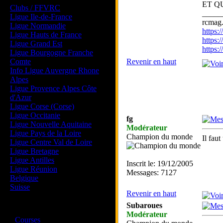
ET QU
Clubs / FFVRC
_____
Ligue Ile-de-France
rcmag.
Ligue Normandie
https
Ligue Hauts de France
https:
Ligue Grand Est
https
Ligue Bourgogne Franche
Comte
Revenir en haut
Info Ligue Auvergne Rhone
Alpes
Ligue Provence Alpes Côte
d'Azur
Ligue Corse (Corse)
Ligue Occitanie
fg
Ligue Nouvelle Aquitaine
Modérateur
Ligue Pays de la Loire
Champion du monde
Il faut
Ligue Centre Val de Loire
Ligue Bretagne
Ligue Antilles
Inscrit le: 19/12/2005
Ligue Réunion
Messages: 7127
Belgique
Suisse
Revenir en haut
Subaroues
Magazine
Modérateur
·
Courses