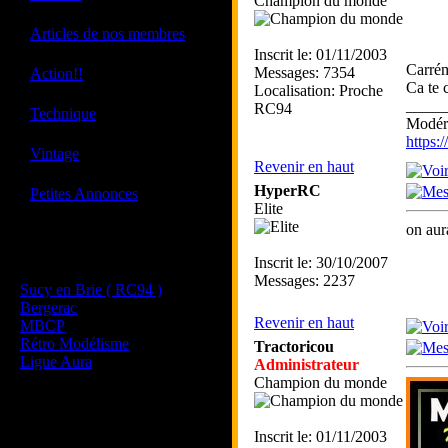
Champion du monde
·
Articles de nos membres
Inscrit le: 01/11/2003
Carrém
·
Messages: 7354
Action!!
Ca te 
Localisation: Proche
_____
RC94
·
Technique
Modéra
https
·
Vintage
Revenir en haut
·
HyperRC
Petites Annonces
Elite
on aur
Les sites de nos membres
Inscrit le: 30/10/2007
et de nos clubs partenaires
Messages: 2237
Sucy en Brie ( RC94 )
Bergerac
Revenir en haut
MBCP
Rétro Modélisme
Tractoricou
Ligue Aura
Administrateur
Champion du monde
Inscrit le: 01/11/2003