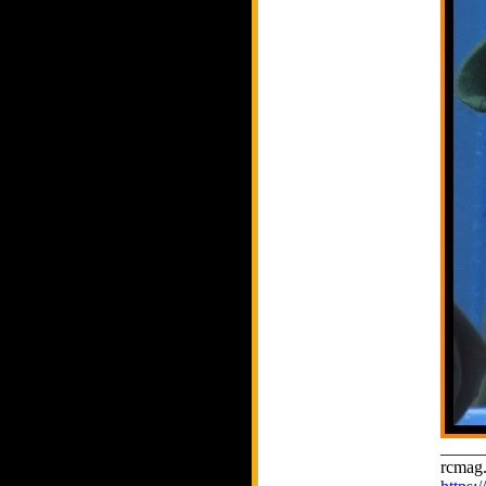
_____
rcmag.