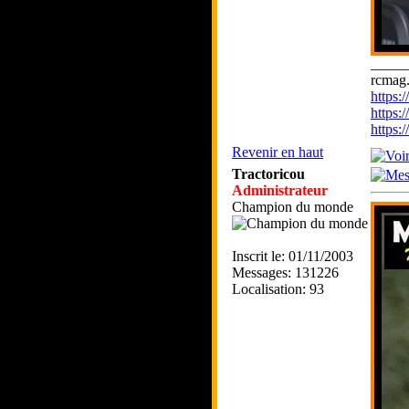
_____
rcmag.
https
https:
https
Revenir en haut
Tractoricou
Administrateur
Champion du monde
Inscrit le: 01/11/2003
Messages: 131226
Localisation: 93