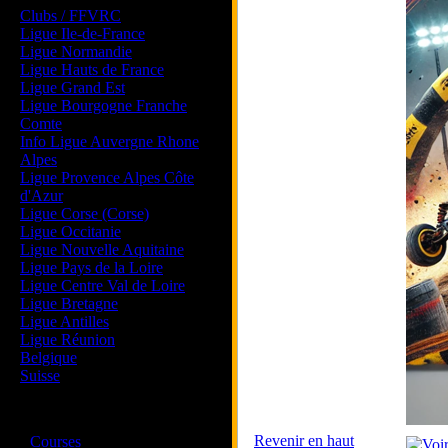
Clubs / FFVRC
Ligue Ile-de-France
Ligue Normandie
Ligue Hauts de France
Ligue Grand Est
Ligue Bourgogne Franche
Comte
Info Ligue Auvergne Rhone
Alpes
Ligue Provence Alpes Côte
d'Azur
Ligue Corse (Corse)
Ligue Occitanie
Ligue Nouvelle Aquitaine
Ligue Pays de la Loire
Ligue Centre Val de Loire
Ligue Bretagne
Ligue Antilles
Ligue Réunion
Belgique
Suisse
Magazine
·
Revenir en haut
Courses