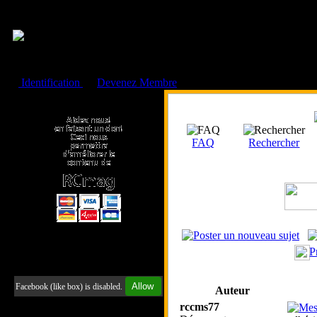
Cookies management panel
Identification
ou
Devenez Membre
Faire un don à l'Asso. RCmag
FAQ
Rechercher
P
Retrouvez-nous sur Facebook
Allow
Facebook (like box) is disabled.
Auteur
rccms77