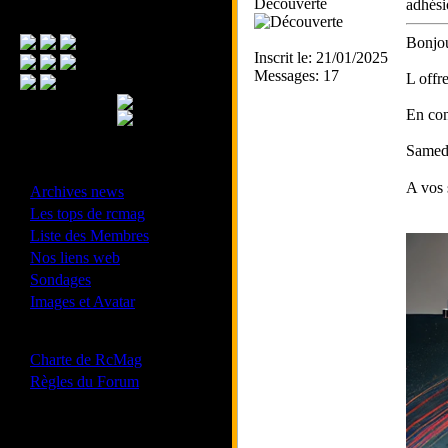
Découverte
adhés
Menu Principal
Bonjou
Inscrit le: 21/01/2025
Messages: 17
L offr
En con
Samedi
- Divers -
A vos
·
Archives news
·
Les tops de rcmag
·
Liste des Membres
·
Nos liens web
·
Sondages
·
Images et Avatar
- Bonne conduite -
·
Charte de RcMag
·
Règles du Forum
Les forums de vos Ligues