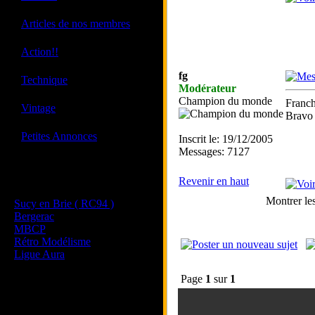
·
Articles de nos membres
·
Action!!
fg
·
Technique
Modérateur
Champion du monde
Franch
·
Vintage
Bravo
·
Petites Annonces
Inscrit le: 19/12/2005
Messages: 7127
Les sites de nos membres
Revenir en haut
et de nos clubs partenaires
Montrer le
Sucy en Brie ( RC94 )
Bergerac
MBCP
Rétro Modélisme
Ligue Aura
Page
1
sur
1