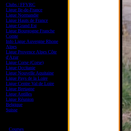
Clubs / FFVRC
Ligue Ile-de-France
Ligue Normandie
Ligue Hauts de France
Ligue Grand Est
Ligue Bourgogne Franche
Comte
Info Ligue Auvergne Rhone
Alpes
Ligue Provence Alpes Côte
d'Azur
Ligue Corse (Corse)
Ligue Occitanie
Ligue Nouvelle Aquitaine
Ligue Pays de la Loire
Ligue Centre Val de Loire
Ligue Bretagne
Ligue Antilles
Ligue Réunion
Belgique
Suisse
Magazine
·
Courses