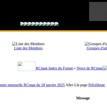
Liste des Membres
Groupes d'uti
RCmag Index du Forum
»
News de RCmag
ntre mensuelle RCmag du 18 janvier 2025
Aller à la page
Précédente
Message