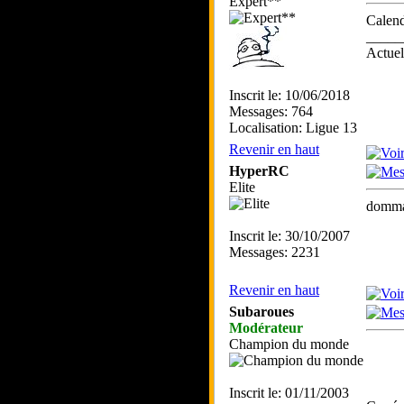
Expert**
Calend
_____
Actue
Inscrit le: 10/06/2018
Messages: 764
Localisation: Ligue 13
Revenir en haut
HyperRC
Elite
dommag
Inscrit le: 30/10/2007
Messages: 2231
Revenir en haut
Subaroues
Modérateur
Champion du monde
Inscrit le: 01/11/2003