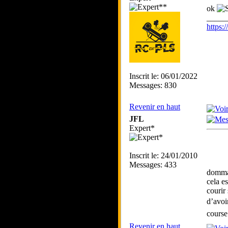
ok
_____
https
Inscrit le: 06/01/2022
Messages: 830
Revenir en haut
JFL
Expert*
Inscrit le: 24/01/2010
Messages: 433
dommag
cela e
courir
d’avoi
course
Revenir en haut