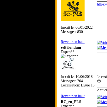
https
Inscrit le: 06/01/2022
Messages: 830
Revenir en haut
zeBibendum
Expert**
Inscrit le: 10/06/2018
Je cro
Messages: 764
😉
Localisation: Ligue 13
_____
Actue
Revenir en haut
RC_en_PLS
Expert**