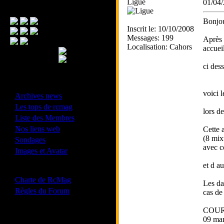
Ligue
01/04
Menu Principal
Bonjou
Inscrit le: 10/10/2008
Messages: 199
Après 
Localisation: Cahors
accuei
ci des
- Divers -
voici 
·
Archives news
·
Les tops de rcmag
lors d
·
Liste des Membres
·
Nos liens web
Cette 
·
(8 mi
Sondages
avec c
·
Images et Avatar
et d au
- Bonne conduite -
·
Charte de RcMag
Les da
·
Règles du Forum
cas de
COUR
09 mar
Les forums de vos Ligues