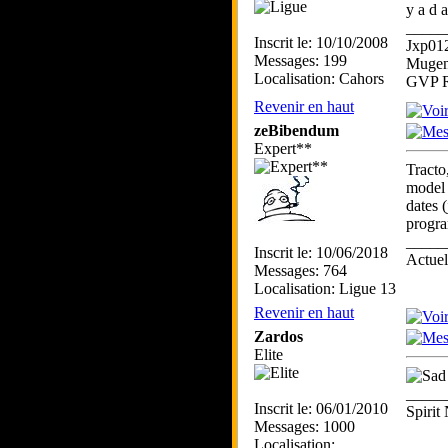
y a d 
_____
Inscrit le: 10/10/2008
Jxp01
Messages: 199
Mugen
Localisation: Cahors
GVP R
Revenir en haut
zeBibendum
Expert**
Tracto
model 
dates 
progra
_____
Inscrit le: 10/06/2018
Actue
Messages: 764
Localisation: Ligue 13
Revenir en haut
Zardos
Elite
_____
Inscrit le: 06/01/2010
Spiri
Messages: 1000
Localisation: