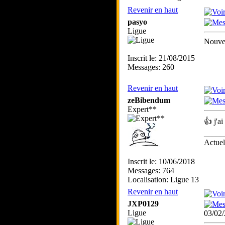
Revenir en haut
pasyo
Ligue
Nouvel
Inscrit le: 21/08/2015
Messages: 260
Revenir en haut
zeBibendum
Expert**
👍 j'ai
_____
Actue
Inscrit le: 10/06/2018
Messages: 764
Localisation: Ligue 13
Revenir en haut
JXP0129
Ligue
03/02