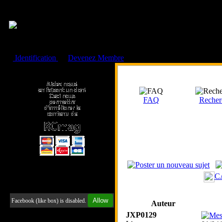
Cookies management panel
Identification
ou
Devenez Membre
Faire un don à l'Asso. RCmag
FAQ
Recher
C
Retrouvez-nous sur Facebook
Allow
Facebook (like box) is disabled.
Auteur
JXP0129