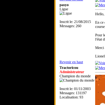
pasyo
Ligue
Hello,
Inscrit le: 21/08/2015
En ce 
Messages: 260
course,
Pour l
l'état 
Merci 
Lionel
Revenir en haut
Tractoricou
Administrateur
Champion du monde
Inscrit le: 01/11/2003
Messages: 131197
Localisation: 93