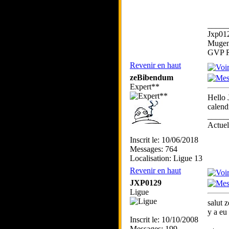
_____
Jxp01
Mugen
GVP R
Revenir en haut
zeBibendum
Expert**
Hello 
calend
_____
Actue
Inscrit le: 10/06/2018
Messages: 764
Localisation: Ligue 13
Revenir en haut
JXP0129
Ligue
salut 
y a eu
Inscrit le: 10/10/2008
Messages: 199