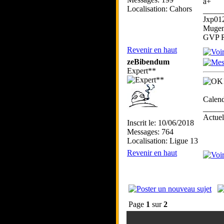
a+
Localisation: Cahors
_____
Jxp01
Mugen
GVP R
Revenir en haut
zeBibendum
Expert**
Calend
_____
Actue
Inscrit le: 10/06/2018
Messages: 764
Localisation: Ligue 13
Revenir en haut
Page
1
sur
2