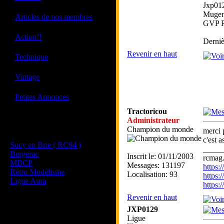
Jxp01
Mugen
·
Articles de nos membres
GVP R
·
Action!!
Derniè
Revenir en haut
·
Technique
·
Vintage
·
Petites Annonces
Tractoricou
Administrateur
Les sites de nos membres
Champion du monde
merci 
et de nos clubs partenaires
c'est 
Sucy en Brie ( RC94 )
_____
Bergerac
Inscrit le: 01/11/2003
rcmag.
MBCP
Messages: 131197
https
Rétro Modélisme
Localisation: 93
https:
Ligue Aura
https
Revenir en haut
JXP0129
Ligue