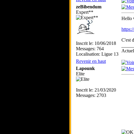
zeBibendum
Expert**
Hello 
https
C'est 
Inscrit le: 10/06/2018
_____
Messages: 764
Actue
Localisation: Ligue 13
Revenir en haut
Lapounk
Elite
Inscrit le: 21/03/2020
Messages: 2703