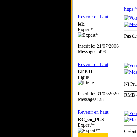
_____
https
Revenir en haut
lole
Expert*
Pas de
Inscrit le: 21/07/2006
Messages: 499
Revenir en haut
BEB31
Ligue
Ni Pra
_____
Inscrit le: 31/03/2020
RMB 82
Messages: 281
Revenir en haut
RC_en_PLS
Expert**
C'étai
_____