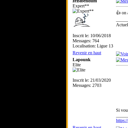
zeBibendum
Expert**
👍 on 
_____
Actue
Inscrit le: 10/06/2018
Messages: 764
Localisation: Ligue 13
Revenir en haut
Lapounk
Elite
Inscrit le: 21/03/2020
Messages: 2703
Si vou
_____
https
Revenir en haut