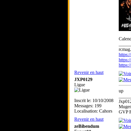
Calend
_____
rcmag.
https
https:
https
Revenir en haut
JXP0129
Ligue
up
_____
Inscrit le: 10/10/2008
Jxp01
Messages: 199
Mugen
Localisation: Cahors
GVP R
Revenir en haut
zeBibendum