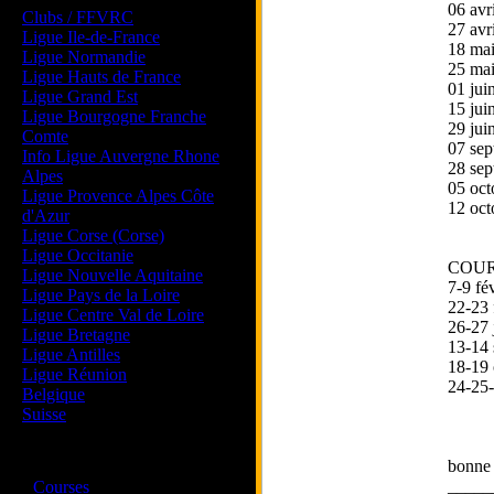
06 avr
Clubs / FFVRC
27 avr
Ligue Ile-de-France
18 mai
Ligue Normandie
25 mai
Ligue Hauts de France
01 jui
Ligue Grand Est
15 jui
Ligue Bourgogne Franche
29 j
Comte
07 se
Info Ligue Auvergne Rhone
28 sep
Alpes
05 oct
Ligue Provence Alpes Côte
12 oc
d'Azur
Ligue Corse (Corse)
Ligue Occitanie
COUR
Ligue Nouvelle Aquitaine
7-9 fé
Ligue Pays de la Loire
22-23 
Ligue Centre Val de Loire
26-27 
Ligue Bretagne
13-14
Ligue Antilles
18-19 
Ligue Réunion
24-25
Belgique
Suisse
Magazine
bonne 
·
_____
Courses