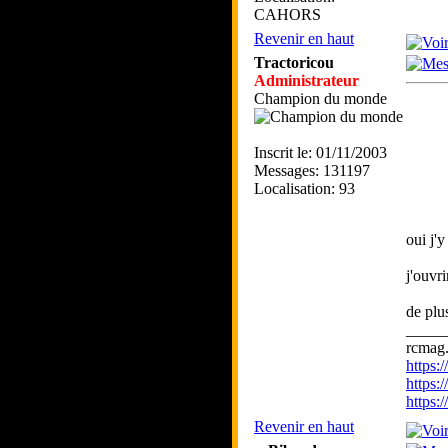
CAHORS
Revenir en haut
Tractoricou
Administrateur
Champion du monde
Inscrit le: 01/11/2003
Messages: 131197
Localisation: 93
oui j'
j'ouvri
de plus
_____
rcmag.
https
https:
https
Revenir en haut