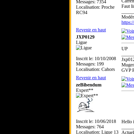
Carrém
Messages: 7354
Faut l
Localisation: Proche
_____
RC94
Modéra
https
Revenir en haut
JXP0129
Ligue
UP
_____
Inscrit le: 10/10/2008
Jxp01
Messages: 199
Mugen
Localisation: Cahors
GVP R
Revenir en haut
zeBibendum
Expert**
Inscrit le: 10/06/2018
Hello 
Messages: 764
_____
Localisation: Ligue 13
Actue