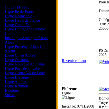
Les forums de vos Ligues
Pour la
Clubs / FFVRC
Dimanc
Ligue Ile-de-France
Ligue Normandie
Collèg
Ligue Hauts de France
9 rue 
Ligue Grand Est
25600
Ligue Bourgogne Franche
Comte
Info Ligue Auvergne Rhone
Alpes
Ligue Provence Alpes Côte
PS :Si
d'Azur
2025.
Ligue Corse (Corse)
Ligue Occitanie
Revenir en haut
Ligue Nouvelle Aquitaine
Ligue Pays de la Loire
Ligue Centre Val de Loire
Ligue Bretagne
Ligue Antilles
Ligue Réunion
Philremc
Belgique
Ligue
Suisse
Bonjou
Troyes
Magazine
Inscrit le: 07/11/2008
Il y au