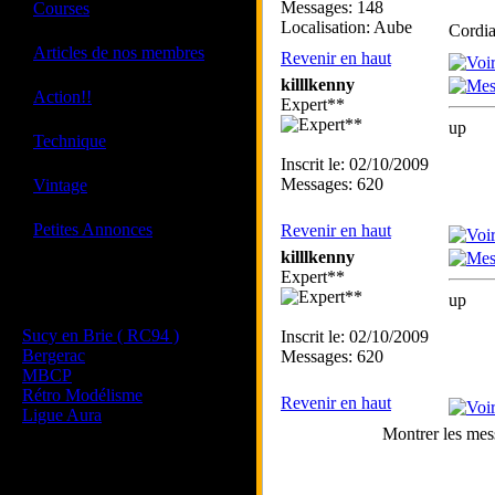
·
Messages: 148
Courses
Localisation: Aube
Cordi
·
Articles de nos membres
Revenir en haut
killlkenny
·
Action!!
Expert**
up
·
Technique
Inscrit le: 02/10/2009
·
Messages: 620
Vintage
·
Petites Annonces
Revenir en haut
killlkenny
Expert**
Les sites de nos membres
up
et de nos clubs partenaires
Sucy en Brie ( RC94 )
Inscrit le: 02/10/2009
Bergerac
Messages: 620
MBCP
Rétro Modélisme
Revenir en haut
Ligue Aura
Montrer les mes