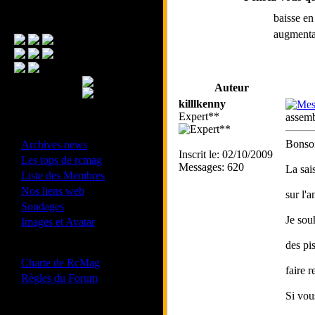
baisse e
Menu Principal
augmenta
Auteur
killlkenny
Expert**
assemb
- Divers -
·
Bonsoi
Archives news
Inscrit le: 02/10/2009
·
Les tops de rcmag
Messages: 620
La sai
·
Liste des Membres
·
Nos liens web
sur l'
·
Sondages
·
Je sou
Images et Avatar
des pi
- Bonne conduite -
·
Charte de RcMag
faire 
·
Règles du Forum
Si vou