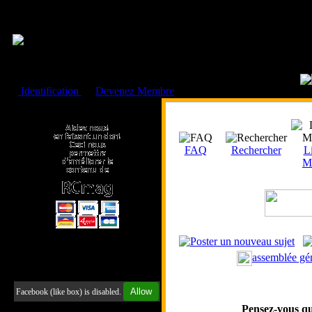
Cookies management panel
Identification
ou
Devenez Membre
Faire un don à l'Asso. RCmag
FAQ
Rechercher
Li
M
assemblée gé
Retrouvez-nous sur Facebook
Allow
Facebook (like box) is disabled.
Pensez-vous qu