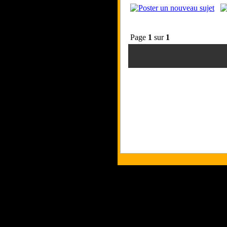
Page
1
sur
1
Tous les logos et les marques présent
Les commentaires et le contenu quand 
Copyri
p