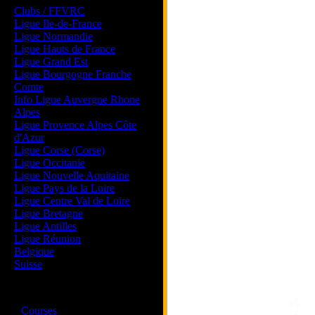
Clubs / FFVRC
Ligue Ile-de-France
Ligue Normandie
Ligue Hauts de France
Ligue Grand Est
Ligue Bourgogne Franche
Comte
Info Ligue Auvergne Rhone
Alpes
Ligue Provence Alpes Côte
d'Azur
Ligue Corse (Corse)
Ligue Occitanie
Ligue Nouvelle Aquitaine
Ligue Pays de la Loire
Ligue Centre Val de Loire
Ligue Bretagne
Ligue Antilles
Ligue Réunion
Belgique
Suisse
Magazine
·
Courses