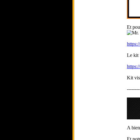
Et pour
https:
Le kit
https:
Kit v
--------
A bien
Et not