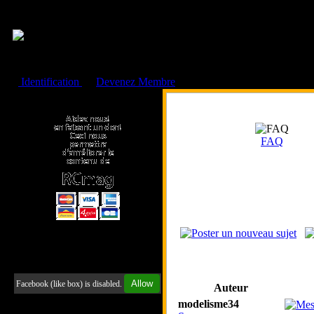
Cookies management panel
Identification
ou
Devenez Membre
Faire un don à l'Asso. RCmag
FAQ
Retrouvez-nous sur Facebook
Allow
Facebook (like box) is disabled.
Auteur
modelisme34