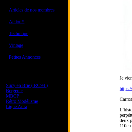
·
Articles de nos membres
·
Action!!
·
Technique
·
Vintage
·
Petites Annonces
Les sites de nos membres
Je vien
et de nos clubs partenaires
Sucy en Brie ( RC94 )
https:
Bergerac
MBCP
Carros
Rétro Modélisme
Ligue Aura
L’hist
perpét
deux p
110ch 