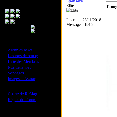
Sponsors
Menu Principal
Elite
Tamiy
Inscrit le: 28/11/2018
Messages: 1916
- Divers -
·
Archives news
·
Les tops de rcmag
·
Liste des Membres
·
Nos liens web
·
Sondages
·
Images et Avatar
- Bonne conduite -
·
Charte de RcMag
·
Règles du Forum
Les forums de vos Ligues