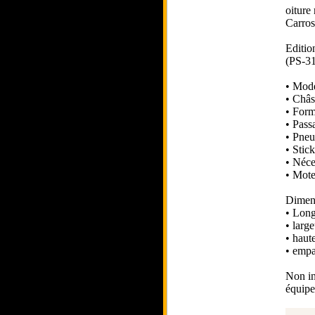
oiture
Carros
Editio
(PS-31
• Modè
• Châs
• Form
• Pass
• Pneu
• Stic
• Néces
• Mote
Dimens
• Lon
• larg
• haut
• empa
Non in
équipe