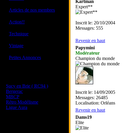
Kartman
Expert**
·
Articles de nos membres
·
Action!!
Inscrit le: 20/10/2004
Messages: 555
·
Technique
Revenir en haut
·
Vintage
Papymini
Modérateur
·
Petites Annonces
Champion du monde
Les sites de nos membres
et de nos clubs partenaires
Sucy en Brie ( RC94 )
Bergerac
Inscrit le: 14/09/2005
MBCP
Messages: 26485
Rétro Modélisme
Localisation: Orléans
Ligue Aura
Revenir en haut
Dams19
Elite