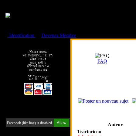
Cookies management panel
Identification
ou
Devenez Membre
Faire un don à l'Asso. RCmag
FAQ
Retrouvez-nous sur Facebook
Allow
Facebook (like box) is disabled.
Auteur
Tractoricou