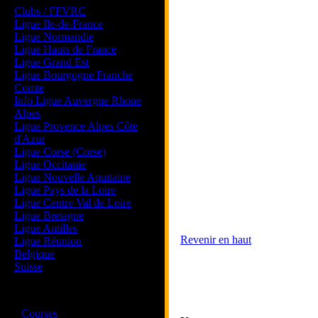
Clubs / FFVRC
Ligue Ile-de-France
Ligue Normandie
Ligue Hauts de France
Ligue Grand Est
Ligue Bourgogne Franche
Comte
Info Ligue Auvergne Rhone
Alpes
Ligue Provence Alpes Côte
d'Azur
Ligue Corse (Corse)
Ligue Occitanie
Ligue Nouvelle Aquitaine
Ligue Pays de la Loire
Ligue Centre Val de Loire
Ligue Bretagne
Ligue Antilles
Revenir en haut
Ligue Réunion
Belgique
Suisse
Magazine
·
Courses