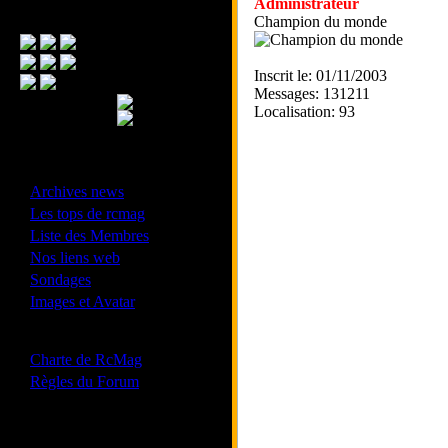
Administrateur
Menu Principal
Champion du monde
Inscrit le: 01/11/2003
Messages: 131211
Localisation: 93
- Divers -
·
Archives news
·
Les tops de rcmag
·
Liste des Membres
·
Nos liens web
·
Sondages
·
Images et Avatar
- Bonne conduite -
·
Charte de RcMag
·
Règles du Forum
Les forums de vos Ligues