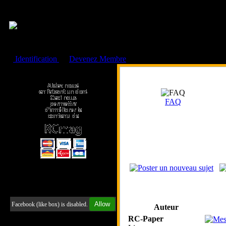
Cookies management panel
Identification
ou
Devenez Membre
Faire un don à l'Asso. RCmag
FAQ
Retrouvez-nous sur Facebook
Allow
Facebook (like box) is disabled.
Auteur
RC-Paper