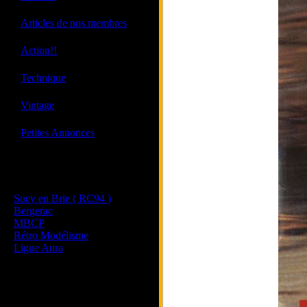
·
Articles de nos membres
·
Action!!
·
Technique
·
Vintage
·
Petites Annonces
Les sites de nos membres
et de nos clubs partenaires
Sucy en Brie ( RC94 )
Bergerac
MBCP
Rétro Modélisme
Ligue Aura