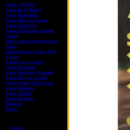
Clubs / FFVRC
Ligue Ile-de-France
Ligue Normandie
Ligue Hauts de France
Ligue Grand Est
Ligue Bourgogne Franche
Comte
Info Ligue Auvergne Rhone
Alpes
Ligue Provence Alpes Côte
d'Azur
Ligue Corse (Corse)
Ligue Occitanie
Ligue Nouvelle Aquitaine
Ligue Pays de la Loire
Ligue Centre Val de Loire
Ligue Bretagne
Ligue Antilles
Ligue Réunion
Belgique
Suisse
Magazine
·
Courses