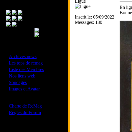
Ligue
Menu Principal
En lig
Bonne 
Inscrit le: 05/09/2022
Messages: 130
- Divers -
·
Archives news
·
Les tops de rcmag
·
Liste des Membres
·
Nos liens web
·
Sondages
·
Images et Avatar
- Bonne conduite -
·
Charte de RcMag
·
Règles du Forum
Les forums de vos Ligues