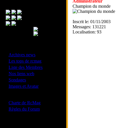
Administrateur
Menu Principal
Champion du monde
Inscrit le: 01/11/2003
Messages: 131221
Localisation: 93
- Divers -
·
Archives news
·
Les tops de rcmag
·
Liste des Membres
·
Nos liens web
·
Sondages
·
Images et Avatar
- Bonne conduite -
·
Charte de RcMag
·
Règles du Forum
Les forums de vos Ligues