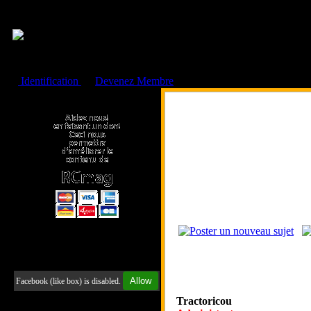
Cookies management panel
Identification
ou
Devenez Membre
Faire un don à l'Asso. RCmag
Retrouvez-nous sur Facebook
Allow
Facebook (like box) is disabled.
Tractoricou