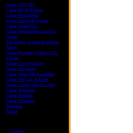
Clubs / FFVRC
Ligue Ile-de-France
Ligue Normandie
Ligue Hauts de France
Ligue Grand Est
Ligue Bourgogne Franche
Comte
Info Ligue Auvergne Rhone
Alpes
Ligue Provence Alpes Côte
d'Azur
Ligue Corse (Corse)
Ligue Occitanie
Ligue Nouvelle Aquitaine
Ligue Pays de la Loire
Ligue Centre Val de Loire
Ligue Bretagne
Ligue Antilles
Ligue Réunion
Belgique
Suisse
Magazine
·
Courses