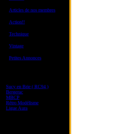
·
Articles de nos membres
·
Action!!
·
Technique
·
Vintage
·
Petites Annonces
Les sites de nos membres
et de nos clubs partenaires
Sucy en Brie ( RC94 )
Bergerac
MBCP
Rétro Modélisme
Ligue Aura