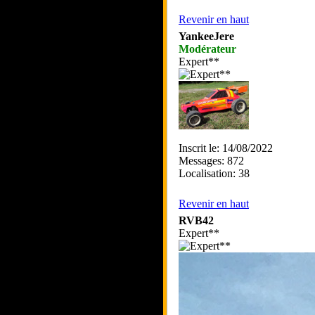
Revenir en haut
YankeeJere
Modérateur
Expert**
Inscrit le: 14/08/2022
Messages: 872
Localisation: 38
Revenir en haut
RVB42
Expert**