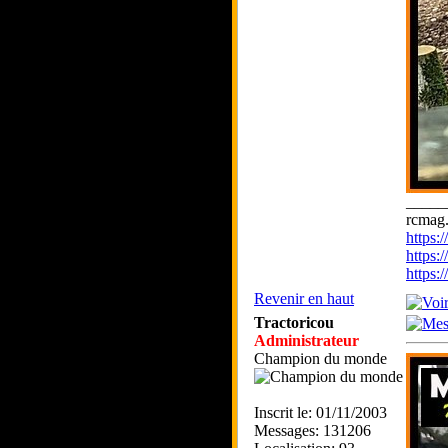
_____
rcmag.
https
https:
https
Revenir en haut
Tractoricou
Administrateur
Champion du monde
Inscrit le: 01/11/2003
Messages: 131206