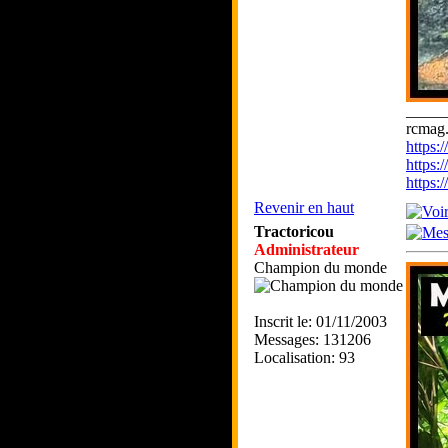
_____
rcmag.
https
https:
https
Revenir en haut
Tractoricou
Administrateur
Champion du monde
Inscrit le: 01/11/2003
Messages: 131206
Localisation: 93