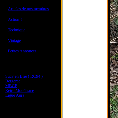
·
Articles de nos membres
·
Action!!
·
Technique
·
Vintage
·
Petites Annonces
Les sites de nos membres
et de nos clubs partenaires
Sucy en Brie ( RC94 )
Bergerac
MBCP
Rétro Modélisme
Ligue Aura