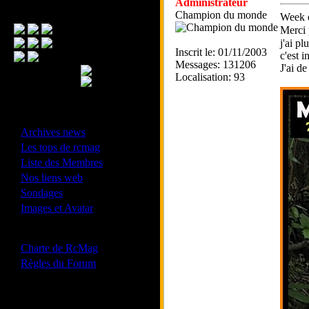
Administrateur
Menu Principal
Champion du monde
Week e
Merci 
j'ai p
Inscrit le: 01/11/2003
c'est 
Messages: 131206
J'ai de
Localisation: 93
- Divers -
·
Archives news
·
Les tops de rcmag
·
Liste des Membres
·
Nos liens web
·
Sondages
·
Images et Avatar
- Bonne conduite -
·
Charte de RcMag
·
Règles du Forum
Les forums de vos Ligues