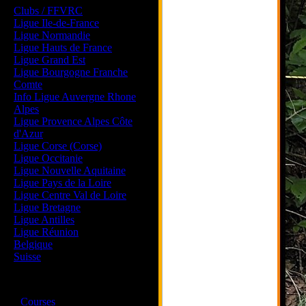
Clubs / FFVRC
Ligue Ile-de-France
Ligue Normandie
Ligue Hauts de France
Ligue Grand Est
Ligue Bourgogne Franche
Comte
Info Ligue Auvergne Rhone
Alpes
Ligue Provence Alpes Côte
d'Azur
Ligue Corse (Corse)
Ligue Occitanie
Ligue Nouvelle Aquitaine
Ligue Pays de la Loire
Ligue Centre Val de Loire
Ligue Bretagne
Ligue Antilles
Ligue Réunion
Belgique
Suisse
Magazine
·
Courses