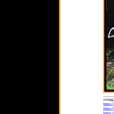
_____
rcmag.
https
https:
https