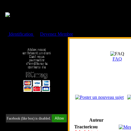
Cookies management panel
Identification
ou
Devenez Membre
Faire un don à l'Asso. RCmag
FAQ
Retrouvez-nous sur Facebook
Allow
Facebook (like box) is disabled.
Auteur
Tractoricou