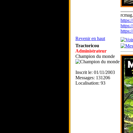
_____
rcmag.
https
https:
https
Revenir en haut
Tractoricou
Administrateur
Champion du monde
Inscrit le: 01/11/2003
Messages: 131206
Localisation: 93