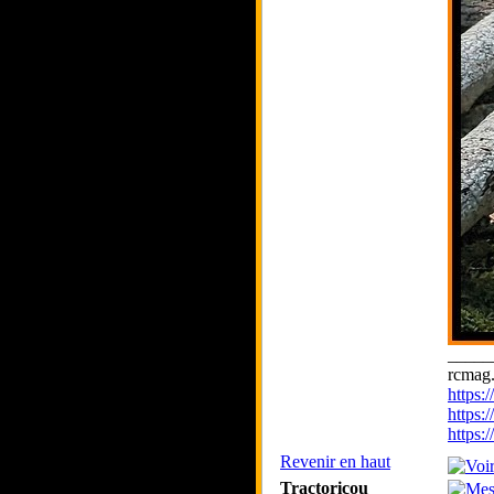
_____
rcmag.
https
https:
https
Revenir en haut
Tractoricou