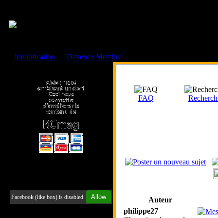
Cookies management panel
Identification
ou
Devenez Membre
Faire un don à l'Asso. RCmag
FAQ
Recherch
Retrouvez-nous sur Facebook
Allow
Facebook (like box) is disabled.
Auteur
philippe27