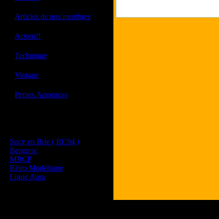
·
Articles de nos membres
·
Action!!
·
Technique
·
Vintage
·
Petites Annonces
Les sites de nos membres
et de nos clubs partenaires
Sucy en Brie ( RC94 )
Bergerac
MBCP
Rétro Modélisme
Ligue Aura
Tous les logos et les 
Les commentaires et le 