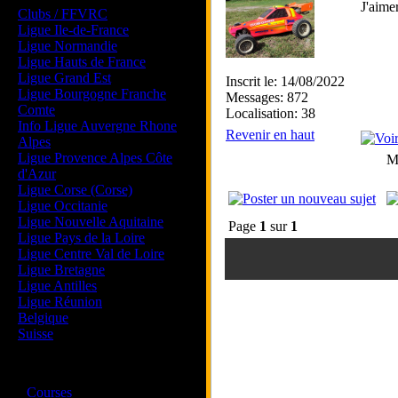
J'aime
Clubs / FFVRC
Ligue Ile-de-France
Ligue Normandie
Ligue Hauts de France
Ligue Grand Est
Inscrit le: 14/08/2022
Ligue Bourgogne Franche
Messages: 872
Comte
Localisation: 38
Info Ligue Auvergne Rhone
Revenir en haut
Alpes
Ligue Provence Alpes Côte
M
d'Azur
Ligue Corse (Corse)
Ligue Occitanie
Ligue Nouvelle Aquitaine
Page
1
sur
1
Ligue Pays de la Loire
Ligue Centre Val de Loire
Ligue Bretagne
Ligue Antilles
Ligue Réunion
Belgique
Suisse
Magazine
·
Courses