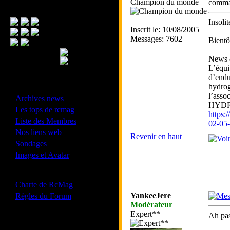
Champion du monde
comma
Menu Principal
Insolit
Inscrit le: 10/08/2005
Messages: 7602
Bientô
News 
L’équ
d’endu
hydrog
- Divers -
l’asso
·
Archives news
HYDRO
·
Les tops de rcmag
https
·
Liste des Membres
02-05-
·
Nos liens web
Revenir en haut
·
Sondages
·
Images et Avatar
- Bonne conduite -
·
Charte de RcMag
·
YankeeJere
Règles du Forum
Modérateur
Expert**
Ah pa
Les forums de vos Ligues