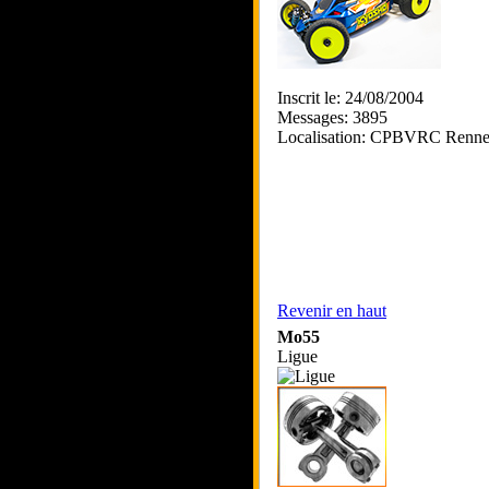
Inscrit le: 24/08/2004
Messages: 3895
Localisation: CPBVRC Renne
Revenir en haut
Mo55
Ligue