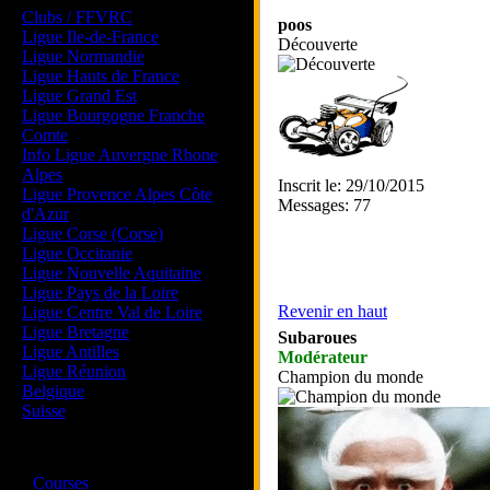
Clubs / FFVRC
poos
Ligue Ile-de-France
Découverte
Ligue Normandie
Ligue Hauts de France
Ligue Grand Est
Ligue Bourgogne Franche
Comte
Info Ligue Auvergne Rhone
Alpes
Inscrit le: 29/10/2015
Ligue Provence Alpes Côte
Messages: 77
d'Azur
Ligue Corse (Corse)
Ligue Occitanie
Ligue Nouvelle Aquitaine
Ligue Pays de la Loire
Revenir en haut
Ligue Centre Val de Loire
Ligue Bretagne
Subaroues
Ligue Antilles
Modérateur
Ligue Réunion
Champion du monde
Belgique
Suisse
Magazine
·
Courses