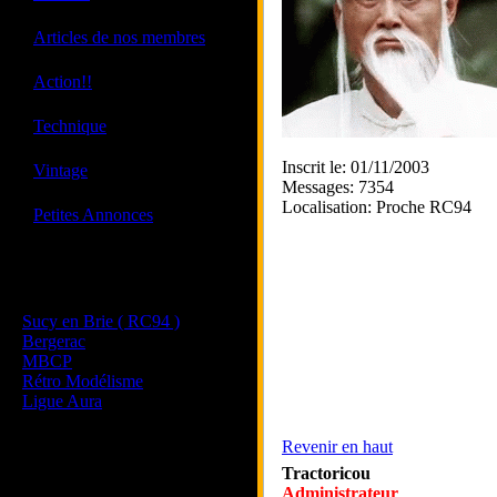
·
Articles de nos membres
·
Action!!
·
Technique
·
Inscrit le: 01/11/2003
Vintage
Messages: 7354
Localisation: Proche RC94
·
Petites Annonces
Les sites de nos membres
et de nos clubs partenaires
Sucy en Brie ( RC94 )
Bergerac
MBCP
Rétro Modélisme
Ligue Aura
Revenir en haut
Tractoricou
Administrateur