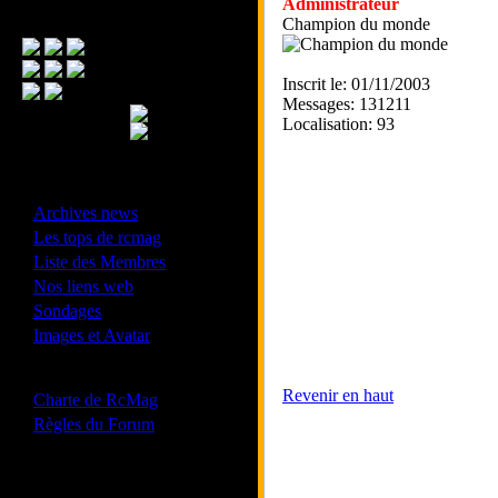
Administrateur
Menu Principal
Champion du monde
Inscrit le: 01/11/2003
Messages: 131211
Localisation: 93
- Divers -
·
Archives news
·
Les tops de rcmag
·
Liste des Membres
·
Nos liens web
·
Sondages
·
Images et Avatar
- Bonne conduite -
Revenir en haut
·
Charte de RcMag
·
Règles du Forum
Les forums de vos Ligues