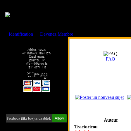
Cookies management panel
Identification
ou
Devenez Membre
Faire un don à l'Asso. RCmag
FAQ
Retrouvez-nous sur Facebook
Allow
Facebook (like box) is disabled.
Auteur
Tractoricou