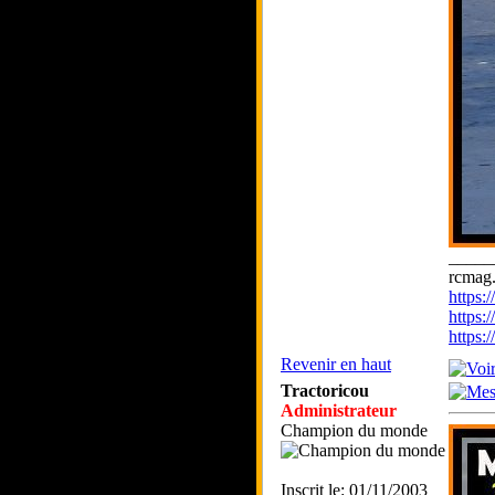
_____
rcmag.
https
https:
https
Revenir en haut
Tractoricou
Administrateur
Champion du monde
Inscrit le: 01/11/2003