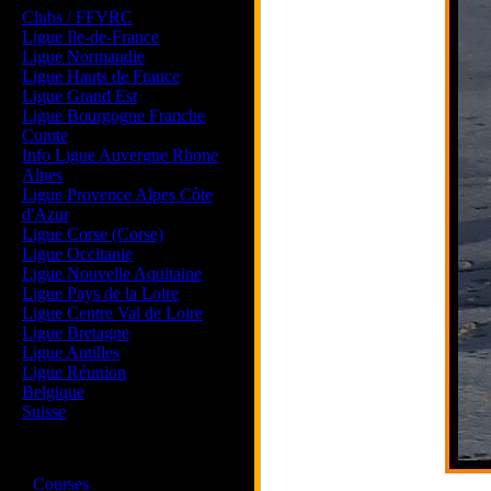
Clubs / FFVRC
Ligue Ile-de-France
Ligue Normandie
Ligue Hauts de France
Ligue Grand Est
Ligue Bourgogne Franche
Comte
Info Ligue Auvergne Rhone
Alpes
Ligue Provence Alpes Côte
d'Azur
Ligue Corse (Corse)
Ligue Occitanie
Ligue Nouvelle Aquitaine
Ligue Pays de la Loire
Ligue Centre Val de Loire
Ligue Bretagne
Ligue Antilles
Ligue Réunion
Belgique
Suisse
Magazine
·
Courses