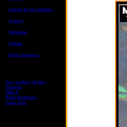
·
Articles de nos membres
·
Action!!
·
Technique
·
Vintage
·
Petites Annonces
Les sites de nos membres
et de nos clubs partenaires
Sucy en Brie ( RC94 )
Bergerac
MBCP
Rétro Modélisme
Ligue Aura