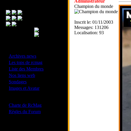
Administrateur
Menu Principal
Champion du monde
Inscrit le: 01/11/2003
Messages: 131206
Localisation: 93
- Divers -
·
Archives news
·
Les tops de rcmag
·
Liste des Membres
·
Nos liens web
·
Sondages
·
Images et Avatar
- Bonne conduite -
·
Charte de RcMag
·
Règles du Forum
Les forums de vos Ligues