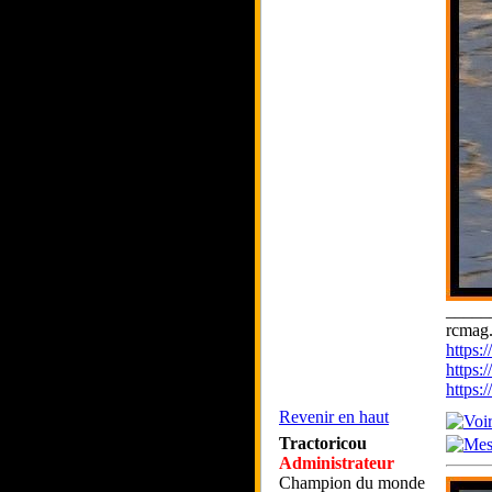
_____
rcmag.
https
https:
https
Revenir en haut
Tractoricou
Administrateur
Champion du monde