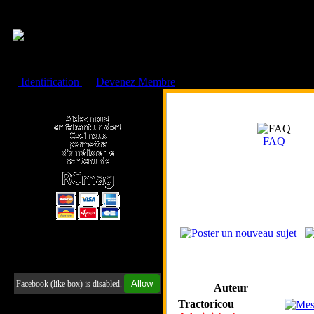
Cookies management panel
Identification
ou
Devenez Membre
Faire un don à l'Asso. RCmag
FAQ
Retrouvez-nous sur Facebook
Allow
Facebook (like box) is disabled.
Auteur
Tractoricou