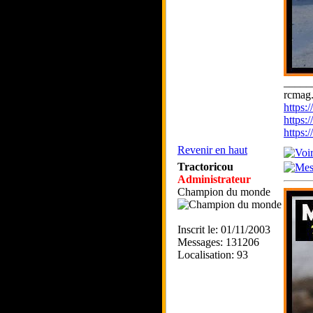
_____
rcmag.
https
https:
https
Revenir en haut
Tractoricou
Administrateur
Champion du monde
Inscrit le: 01/11/2003
Messages: 131206
Localisation: 93