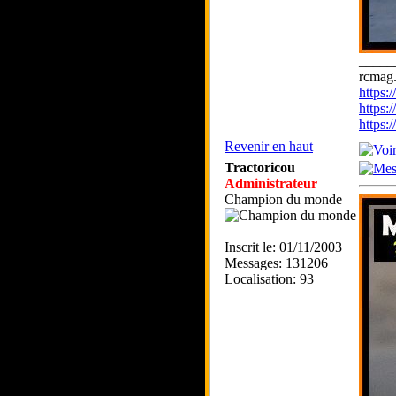
_____
rcmag.
https
https:
https
Revenir en haut
Tractoricou
Administrateur
Champion du monde
Inscrit le: 01/11/2003
Messages: 131206
Localisation: 93