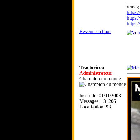
_____
rcmag.
https
https:
https
Revenir en haut
Tractoricou
Administrateur
Champion du monde
Inscrit le: 01/11/2003
Messages: 131206
Localisation: 93