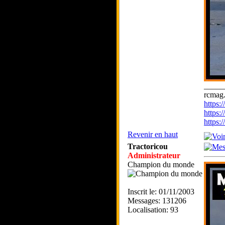
_____
rcmag.
https
https:
https
Revenir en haut
Tractoricou
Administrateur
Champion du monde
Inscrit le: 01/11/2003
Messages: 131206
Localisation: 93