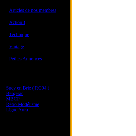
·
Articles de nos membres
·
Action!!
·
Technique
·
Vintage
·
Petites Annonces
Les sites de nos membres
et de nos clubs partenaires
Sucy en Brie ( RC94 )
Bergerac
MBCP
Rétro Modélisme
Ligue Aura