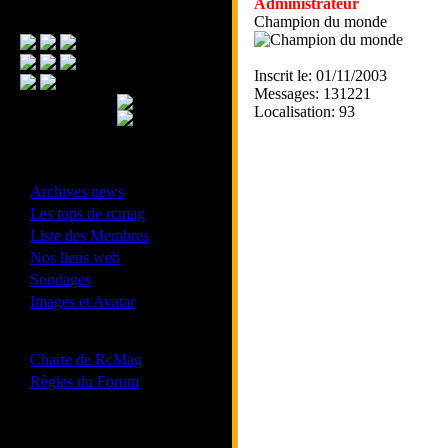
Administrateur
Menu Principal
Champion du monde
Inscrit le: 01/11/2003
Messages: 131221
Localisation: 93
- Divers -
·
Archives news
·
Les tops de rcmag
·
Liste des Membres
·
Nos liens web
·
Sondages
·
Images et Avatar
- Bonne conduite -
·
Charte de RcMag
·
Règles du Forum
Les forums de vos Ligues