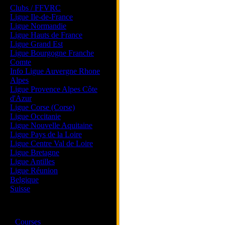
Clubs / FFVRC
Ligue Ile-de-France
Ligue Normandie
Ligue Hauts de France
Ligue Grand Est
Ligue Bourgogne Franche
Comte
Info Ligue Auvergne Rhone
Alpes
Ligue Provence Alpes Côte
d'Azur
Ligue Corse (Corse)
Ligue Occitanie
Ligue Nouvelle Aquitaine
Ligue Pays de la Loire
Ligue Centre Val de Loire
Ligue Bretagne
Ligue Antilles
Ligue Réunion
Belgique
Suisse
Magazine
·
Courses