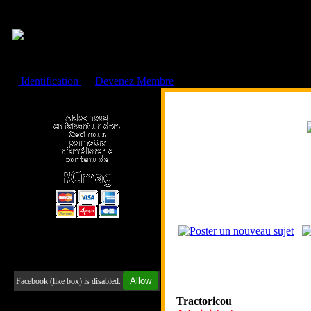
Cookies management panel
Identification
ou
Devenez Membre
Faire un don à l'Asso. RCmag
Retrouvez-nous sur Facebook
Allow
Facebook (like box) is disabled.
Tractoricou