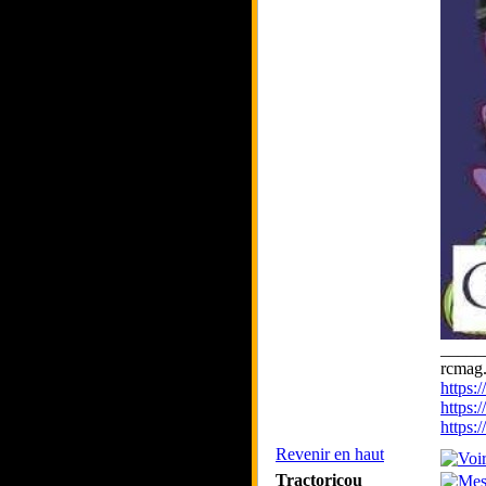
_____
rcmag.
https
https:
https
Revenir en haut
Tractoricou