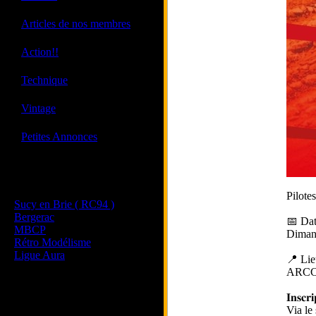
·
Articles de nos membres
·
Action!!
·
Technique
·
Vintage
·
Petites Annonces
Les sites de nos membres
et de nos clubs partenaires
Pilote
Sucy en Brie ( RC94 )
Bergerac
📅 Dat
MBCP
Diman
Rétro Modélisme
Ligue Aura
📍 Lie
ARCC 
𝐈𝐧𝐬𝐜𝐫𝐢
Via le