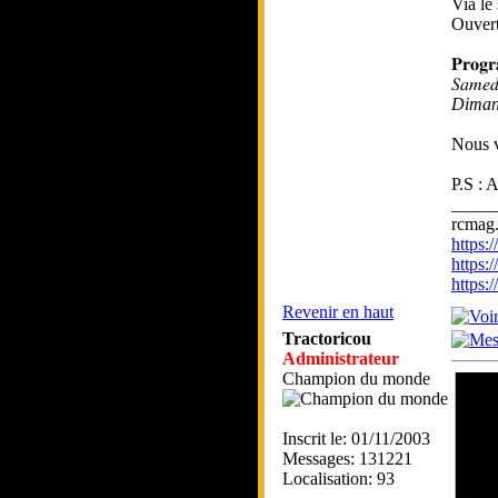
Via le
Ouvert
𝐏𝐫𝐨𝐠
𝑆𝑎𝑚
Diman
Nous v
P.S : 
_____
rcmag.
https
https:
https
Revenir en haut
Tractoricou
Administrateur
Champion du monde
Inscrit le: 01/11/2003
Messages: 131221
Localisation: 93