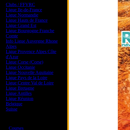
Clubs / FFVRC
Ligue Ile-de-France
Ligue Normandie
Ligue Hauts de France
Ligue Grand Est
Ligue Bourgogne Franche
Comte
Info Ligue Auvergne Rhone
Alpes
Ligue Provence Alpes Côte
d'Azur
Ligue Corse (Corse)
Ligue Occitanie
Ligue Nouvelle Aquitaine
Ligue Pays de la Loire
Ligue Centre Val de Loire
Ligue Bretagne
Ligue Antilles
Ligue Réunion
Belgique
Suisse
Magazine
·
Courses