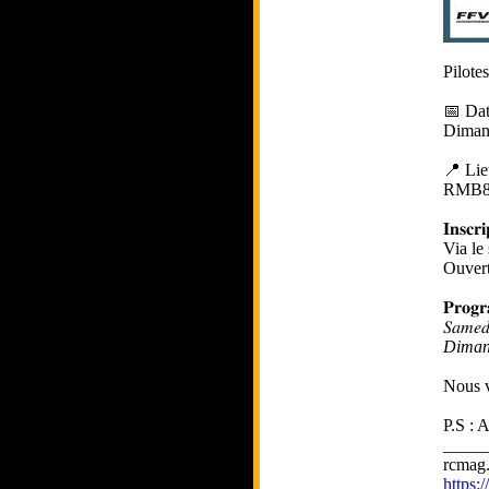
Pilote
📅 Dat
Diman
📍 Lie
RMB
𝐈𝐧𝐬𝐜𝐫𝐢
Via le
Ouvert
𝐏𝐫𝐨𝐠
𝑆𝑎𝑚
Diman
Nous v
P.S : 
_____
rcmag.
https