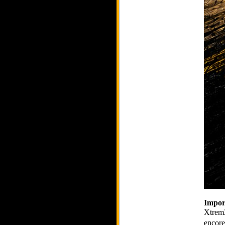
Impor
Xtrem3
encore 