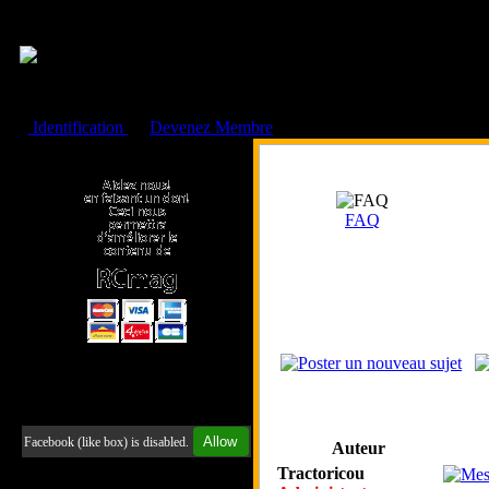
Cookies management panel
Identification
ou
Devenez Membre
Faire un don à l'Asso. RCmag
FAQ
Retrouvez-nous sur Facebook
Allow
Facebook (like box) is disabled.
Auteur
Tractoricou