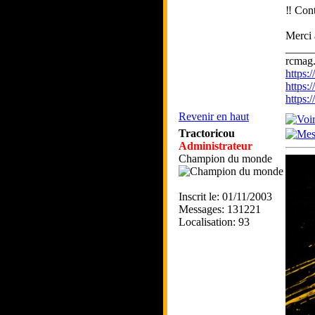
‼️ Con
Merci 
_____
rcmag.
https
https:
https
Revenir en haut
Tractoricou
Administrateur
Champion du monde
Inscrit le: 01/11/2003
Messages: 131221
Localisation: 93