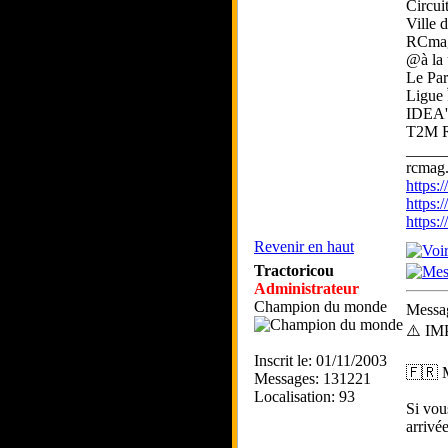
Circui
Ville 
RCma
@à la
Le Par
Ligue 
IDEA'
T2M 
_____
rcmag.
https
https:
https
Revenir en haut
Tractoricou
Administrateur
Champion du monde
Messag
⚠️ I
Inscrit le: 01/11/2003
🇫🇷 M
Messages: 131221
Localisation: 93
Si vou
arrivée