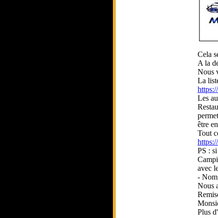
Cela s
A la d
Nous ve
La lis
https
Les au
Restau
permet
être e
Tout c
https:
PS : s
Campin
avec l
- Nom,
Nous a
Remise
Monsie
Plus d