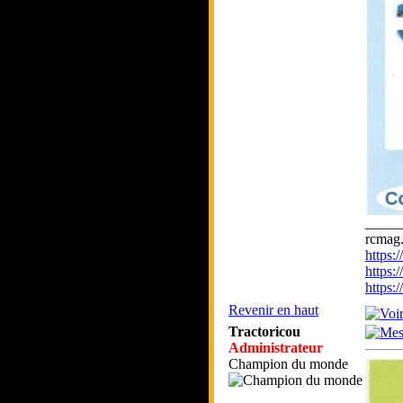
_____
rcmag.
https
https:
https
Revenir en haut
Tractoricou
Administrateur
Champion du monde