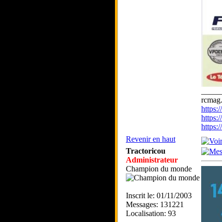
_____
rcmag.
https
https:
https
Revenir en haut
Tractoricou
Administrateur
Champion du monde
Inscrit le: 01/11/2003
Messages: 131221
Localisation: 93