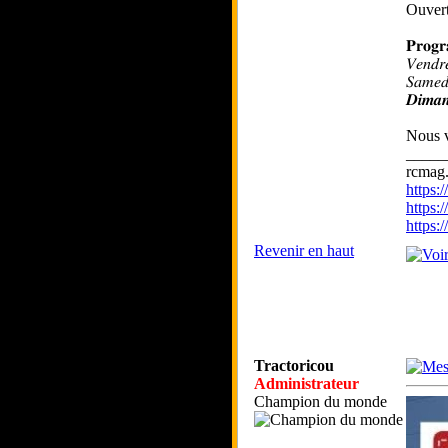
Ouvertu
𝐏𝐫𝐨𝐠
𝑉𝑒𝑛𝑑
𝑆𝑎𝑚
𝑫𝒊𝒎
Nous v
_____
rcmag.
https
https:
https
Revenir en haut
Tractoricou
Administrateur
Champion du monde