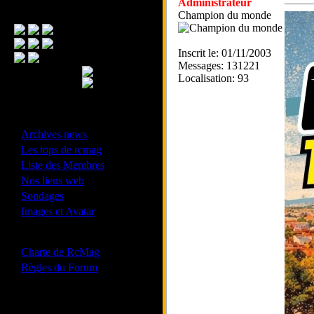
Administrateur
Menu Principal
Champion du monde
Inscrit le: 01/11/2003
Messages: 131221
Localisation: 93
- Divers -
·
Archives news
·
Les tops de rcmag
·
Liste des Membres
·
Nos liens web
·
Sondages
·
Images et Avatar
- Bonne conduite -
·
Charte de RcMag
·
Règles du Forum
Les forums de vos Ligues