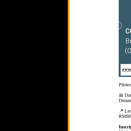
Pilote
📅 Dat
Diman
📍 Lie
RMB
𝐈𝐧𝐬𝐜𝐫𝐢