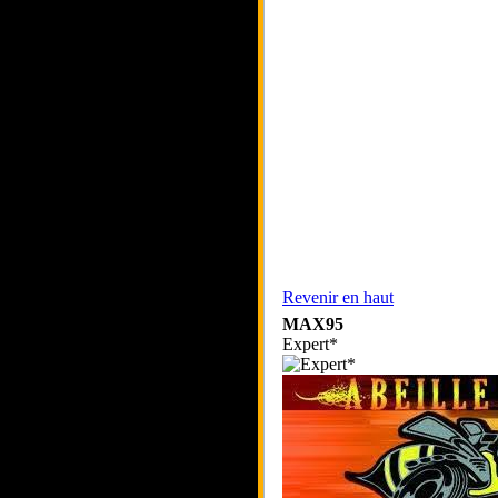
Revenir en haut
MAX95
Expert*