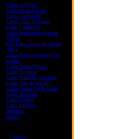
Clubs / FFVRC
Ligue Ile-de-France
Ligue Normandie
Ligue Hauts de France
Ligue Grand Est
Ligue Bourgogne Franche
Comte
Info Ligue Auvergne Rhone
Alpes
Ligue Provence Alpes Côte
d'Azur
Ligue Corse (Corse)
Ligue Occitanie
Ligue Nouvelle Aquitaine
Ligue Pays de la Loire
Ligue Centre Val de Loire
Ligue Bretagne
Ligue Antilles
Ligue Réunion
Belgique
Suisse
Magazine
·
Courses