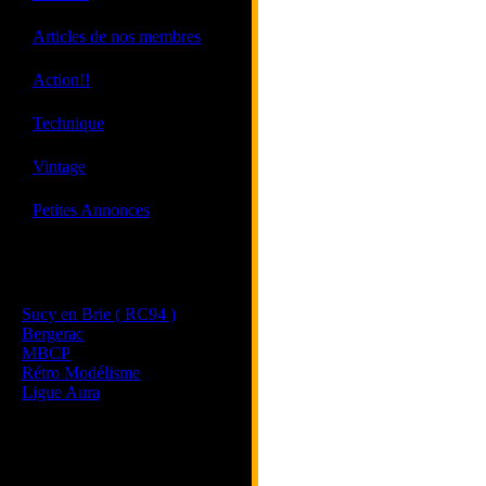
·
Articles de nos membres
·
Action!!
·
Technique
·
Vintage
·
Petites Annonces
Les sites de nos membres
et de nos clubs partenaires
Sucy en Brie ( RC94 )
Bergerac
MBCP
Rétro Modélisme
Ligue Aura