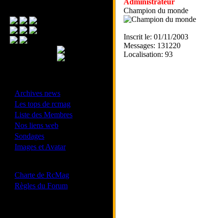
Administrateur
Menu Principal
Champion du monde
Inscrit le: 01/11/2003
Messages: 131220
Localisation: 93
- Divers -
·
Archives news
·
Les tops de rcmag
·
Liste des Membres
·
Nos liens web
·
Sondages
·
Images et Avatar
- Bonne conduite -
·
Charte de RcMag
·
Règles du Forum
Les forums de vos Ligues