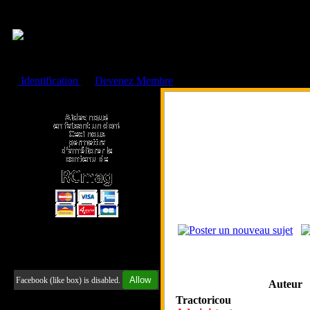
Cookies management panel
Identification
ou
Devenez Membre
Faire un don à l'Asso. RCmag
Retrouvez-nous sur Facebook
Allow
Facebook (like box) is disabled.
Auteur
Tractoricou