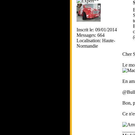
S
B
S
t
E
Inscrit le: 09/01/2014
c
Messages: 664
(
Localisation: Haute-
Normandie
Cher S
Le mon
En ama
@Bulli
Bon, p
Ce n'e
_____