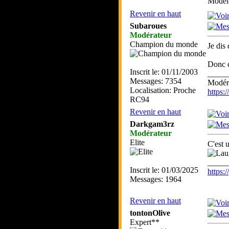
Model-
Revenir en haut
Subaroues
Modérateur
Champion du monde
Je dis
Donc c
Inscrit le: 01/11/2003
_____
Messages: 7354
Modéra
Localisation: Proche
https
RC94
Revenir en haut
Darkgam3rz
Modérateur
Elite
C'est 
_____
Inscrit le: 01/03/2025
https
Messages: 1964
Revenir en haut
tontonOlive
Expert**