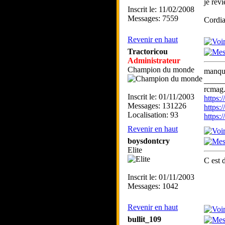
je rev
Inscrit le: 11/02/2008
Messages: 7559
Cordia
Revenir en haut
Tractoricou
Administrateur
Champion du monde
manque
_____
rcmag.
Inscrit le: 01/11/2003
https
Messages: 131226
https:
Localisation: 93
https
Revenir en haut
boysdontcry
Elite
C est 
Inscrit le: 01/11/2003
Messages: 1042
Revenir en haut
bullit_109