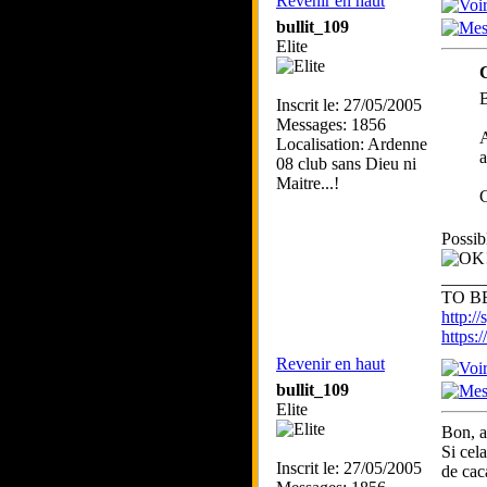
Revenir en haut
bullit_109
Elite
B
Inscrit le: 27/05/2005
Messages: 1856
A
Localisation: Ardenne
a
08 club sans Dieu ni
Maitre...!
C
Possibl
_____
TO BE
http://
https
Revenir en haut
bullit_109
Elite
Bon, a
Si cel
Inscrit le: 27/05/2005
de cac