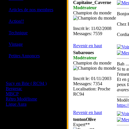
Capitaine_Caverne
Modérateur
·
Articles de nos membres
Champion du monde
Bonjou
·
Action!!
Chez F
Inscrit le: 11/02/2008
·
Technique
Messages: 7559
Cordia
·
Vintage
Revenir en haut
Subaroues
·
Petites Annonces
Modérateur
Champion du monde
Bah ...
Si tu 
Les sites de nos membres
l'ensem
et de nos clubs partenaires
Inscrit le: 01/11/2003
Et en 
Sucy en Brie ( RC94 )
Messages: 7354
peux f
Bergerac
Localisation: Proche
avares
MBCP
RC94
_____
Rétro Modélisme
Modéra
Ligue Aura
https
Revenir en haut
tontonOlive
Expert**