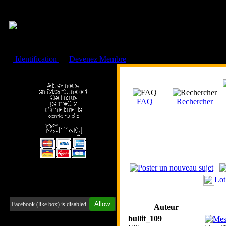
Cookies management panel
Identification
ou
Devenez Membre
Faire un don à l'Asso. RCmag
FAQ
Rechercher
Lot
Retrouvez-nous sur Facebook
Allow
Facebook (like box) is disabled.
Auteur
bullit_109