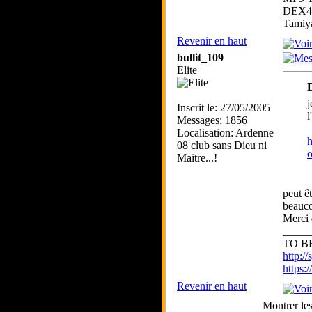
DEX41
Tamiy
Revenir en haut
bullit_109
Elite
j
Inscrit le: 27/05/2005
l
Messages: 1856
Localisation: Ardenne
h
08 club sans Dieu ni
o
Maitre...!
peut ê
beauco
Merci 
_____
TO BE
http://
https
Revenir en haut
Montrer le