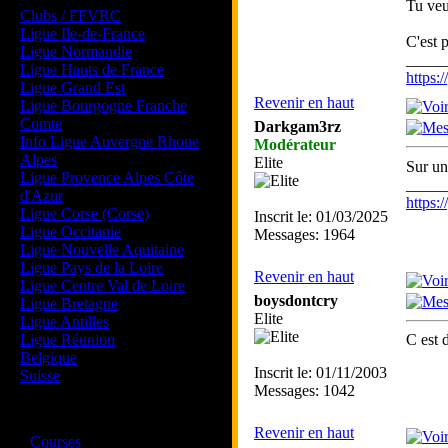
Tu veu
Clubs / FFVRC
Ligue Ile-de-France
C'est 
Ligue Normandie
_____
Ligue Hauts de France
https
Ligue Grand Est
Revenir en haut
Ligue Bourgogne Franche
Comte
Darkgam3rz
Info Ligue Auvergne Rhone
Modérateur
Alpes
Elite
Sur un
Ligue Provence Alpes Côte
_____
d'Azur
https
Ligue Corse (Corse)
Inscrit le: 01/03/2025
Ligue Occitanie
Messages: 1964
Ligue Nouvelle Aquitaine
Ligue Pays de la Loire
Revenir en haut
Ligue Centre Val de Loire
boysdontcry
Ligue Bretagne
Elite
Ligue Antilles
Ligue Réunion
C est 
Belgique
Inscrit le: 01/11/2003
Suisse
Messages: 1042
Magazine
Revenir en haut
·
Courses