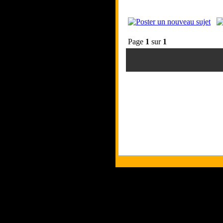
Page
1
sur
1
Tous les logos et les marques pr
Les commentaires et le contenu qu
Co