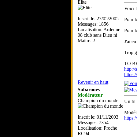
Elite
Voici l
Inscrit le: 27/05/2005
Pour l
Messages: 1856
Localisation: Ardenne
Pour l
08 club sans Dieu ni
Maitre...!
J'ai eu
Trop g
_____
TO BE
http://
https
Revenir en haut
Subaroues
Modérateur
Champion du monde
Un fil
_____
Modéra
Inscrit le: 01/11/2003
https
Messages: 7354
Localisation: Proche
RC94