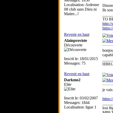
Messages: 1856
Localisation: Ardenne
Disons
08 club sans Dieu ni
Ils so
Maitre...!
_____
TO BE
http://
https
Revenir en haut
Alainproviste
Découverte
bonjou
capable
Inscrit le: 18/01/2015
_____
Messages: 75
HB812
Revenir en haut
Darkmo2
Elite
je vai
Inscrit le: 03/02/2007
https:
Messages: 1844
_____
Localisation: ligue 1
losi 
MP9 T