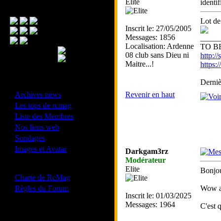
Elite
identi
Menu Principal
Lot de 
Inscrit le: 27/05/2005
Messages: 1856
_____
Localisation: Ardenne
TO BE
08 club sans Dieu ni
http://
Maitre...!
https
Derniè
- Divers -
·
Archives news
Revenir en haut
·
Les tops de rcmag
·
Liste des Membres
·
Nos liens web
·
Sondages
·
Images et Avatar
Darkgam3rz
Modérateur
- Bonne conduite -
Elite
Bonjo
·
Charte de RcMag
·
Règles du Forum
Wow al
Inscrit le: 01/03/2025
Messages: 1964
C'est q
Les forums de vos Ligues