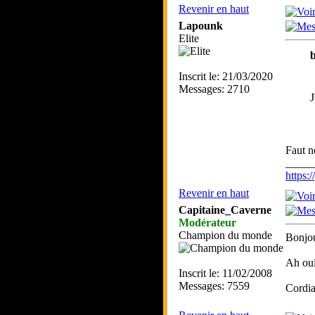
Revenir en haut
Lapounk
Elite
b
Inscrit le: 21/03/2020
Messages: 2710
J
Faut n
_____
https
Revenir en haut
Capitaine_Caverne
Modérateur
Champion du monde
Bonjou
Ah oui 
Inscrit le: 11/02/2008
Messages: 7559
Cordia