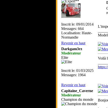
C
r
Inscrit le: 09/01/2014
L'insp
Messages: 664
_____
Localisation: Haute-
Model-
Normandie
Revenir en haut
Darkgam3rz
Modérateur
Elite
Voilà l
_____
https
Inscrit le: 01/03/2025
Messages: 1964
Revenir en haut
Capitaine_Caverne
Modérateur
Champion du monde
Bonjou