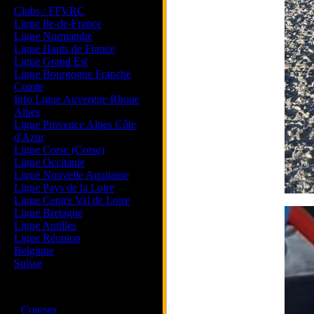
Clubs / FFVRC
Ligue Ile-de-France
Ligue Normandie
Ligue Hauts de France
Ligue Grand Est
Ligue Bourgogne Franche
Comte
Info Ligue Auvergne Rhone
Alpes
Ligue Provence Alpes Côte
d'Azur
Ligue Corse (Corse)
Ligue Occitanie
Ligue Nouvelle Aquitaine
Ligue Pays de la Loire
Ligue Centre Val de Loire
Ligue Bretagne
Ligue Antilles
Ligue Réunion
Belgique
Suisse
Magazine
·
Courses