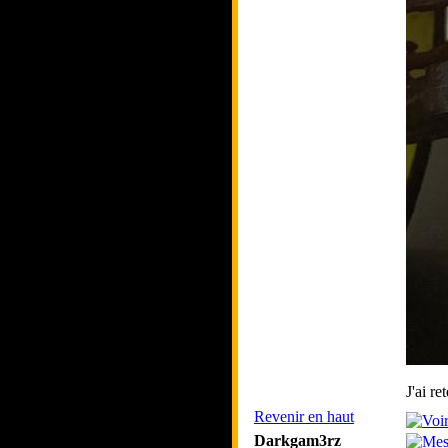
J'ai re
Revenir en haut
Darkgam3rz