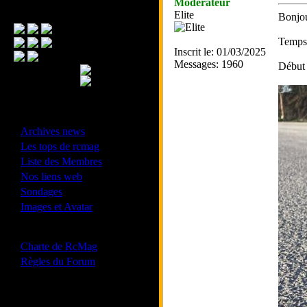
Modérateur
Menu Principal
Elite
Bonjou
Temps 
Inscrit le: 01/03/2025
Messages: 1960
Début 
- Divers -
·
Archives news
·
Les tops de rcmag
·
Liste des Membres
·
Nos liens web
·
Sondages
·
Images et Avatar
- Bonne conduite -
·
Charte de RcMag
·
Règles du Forum
Les forums de vos Ligues