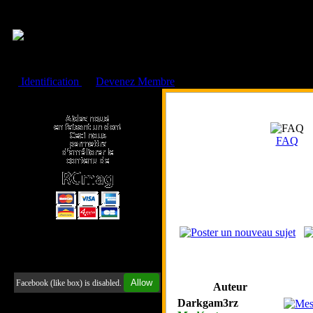
Cookies management panel
Identification
ou
Devenez Membre
Faire un don à l'Asso. RCmag
FAQ
Retrouvez-nous sur Facebook
Allow
Facebook (like box) is disabled.
Auteur
Darkgam3rz