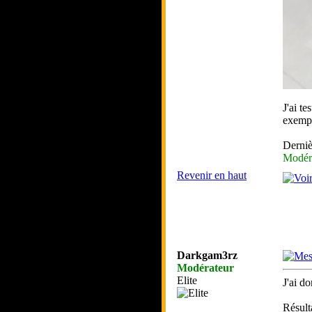
J'ai t
exempl
Derniè
Modér
Revenir en haut
Darkgam3rz
Modérateur
Elite
J'ai d
Résult