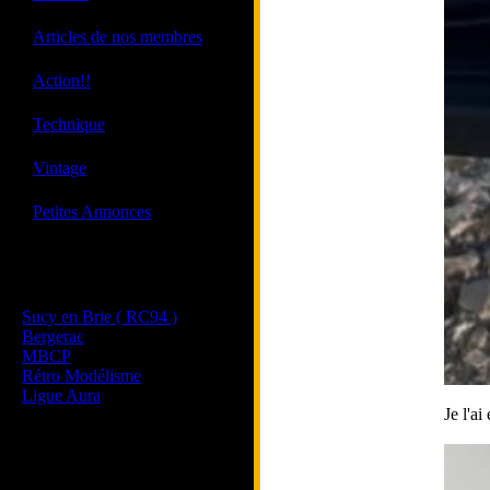
·
Articles de nos membres
·
Action!!
·
Technique
·
Vintage
·
Petites Annonces
Les sites de nos membres
et de nos clubs partenaires
Sucy en Brie ( RC94 )
Bergerac
MBCP
Rétro Modélisme
Ligue Aura
Je l'a