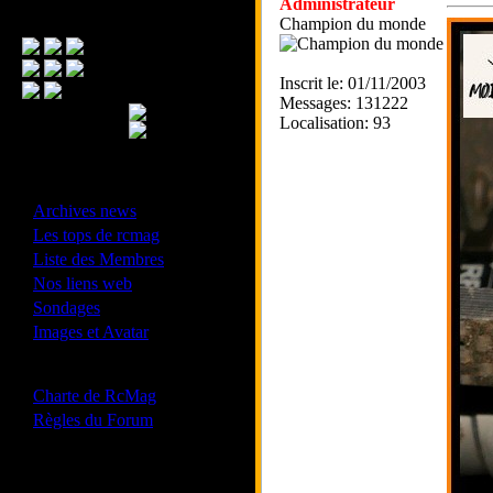
Administrateur
Menu Principal
Champion du monde
Inscrit le: 01/11/2003
Messages: 131222
Localisation: 93
- Divers -
·
Archives news
·
Les tops de rcmag
·
Liste des Membres
·
Nos liens web
·
Sondages
·
Images et Avatar
- Bonne conduite -
·
Charte de RcMag
·
Règles du Forum
Les forums de vos Ligues