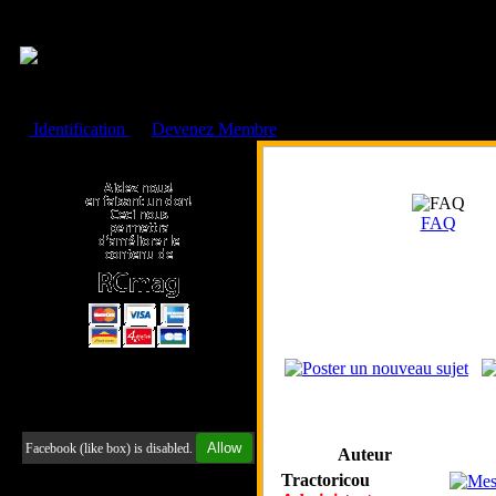
Cookies management panel
Identification
ou
Devenez Membre
Faire un don à l'Asso. RCmag
FAQ
Retrouvez-nous sur Facebook
Allow
Facebook (like box) is disabled.
Auteur
Tractoricou