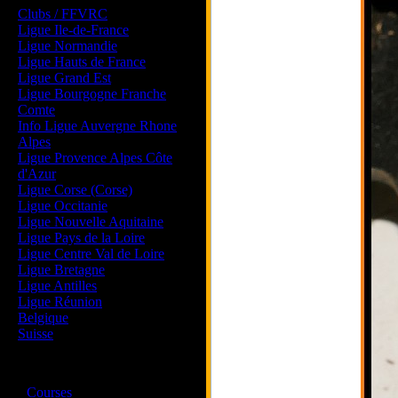
Clubs / FFVRC
Ligue Ile-de-France
Ligue Normandie
Ligue Hauts de France
Ligue Grand Est
Ligue Bourgogne Franche
Comte
Info Ligue Auvergne Rhone
Alpes
Ligue Provence Alpes Côte
d'Azur
Ligue Corse (Corse)
Ligue Occitanie
Ligue Nouvelle Aquitaine
Ligue Pays de la Loire
Ligue Centre Val de Loire
Ligue Bretagne
Ligue Antilles
Ligue Réunion
Belgique
Suisse
Magazine
·
Courses