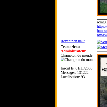
_____
rcmag.
https
https:
https
Revenir en haut
Tractoricou
Administrateur
Champion du monde
Inscrit le: 01/11/2003
Messages: 131222
Localisation: 93