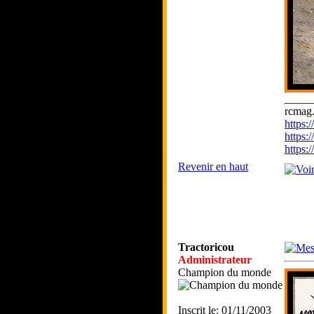
_____
rcmag.
https
https:
https
Revenir en haut
Tractoricou
Administrateur
Champion du monde
Inscrit le: 01/11/2003