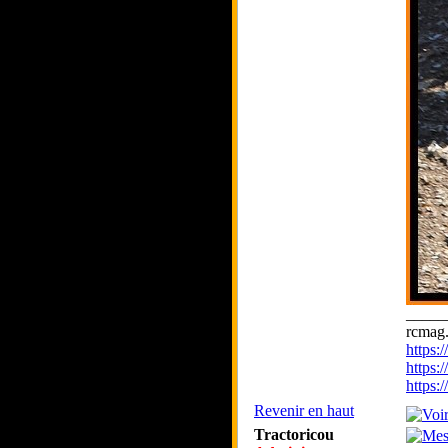
_____
rcmag.
https
https:
https
Revenir en haut
Tractoricou