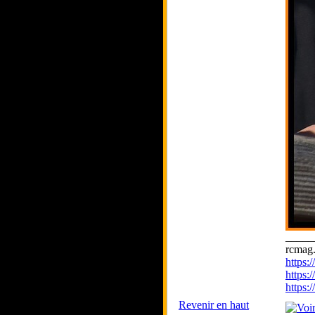
_____
rcmag.
https
https:
https
Revenir en haut