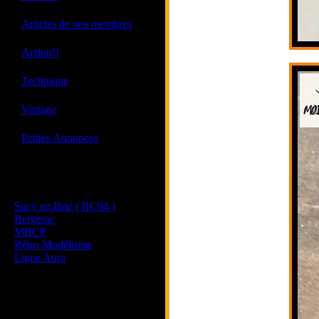
·
Articles de nos membres
·
Action!!
·
Technique
·
Vintage
·
Petites Annonces
Les sites de nos membres
et de nos clubs partenaires
Sucy en Brie ( RC94 )
Bergerac
MBCP
Rétro Modélisme
Ligue Aura