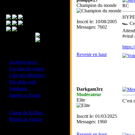
Champion du monde
RC
Menu Principal
HYPER
Inscrit le: 10/08/2005
🏎️ Cet
Messages: 7602
Attend
#viral
https
Revenir en haut
- Divers -
·
Archives news
·
Les tops de rcmag
·
Liste des Membres
·
Nos liens web
·
Sondages
Darkgam3rz
·
Modérateur
Images et Avatar
Elite
C’est 
- Bonne conduite -
·
Charte de RcMag
Inscrit le: 01/03/2025
·
Règles du Forum
Messages: 1960
Revenir en haut