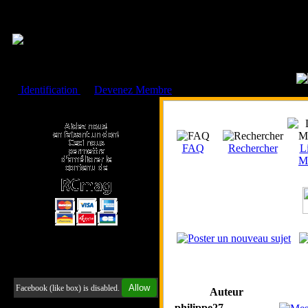
Cookies management panel
Identification
ou
Devenez Membre
Faire un don à l'Asso. RCmag
FAQ
Rechercher
Li
M
Retrouvez-nous sur Facebook
Allow
Facebook (like box) is disabled.
Auteur
philippe27