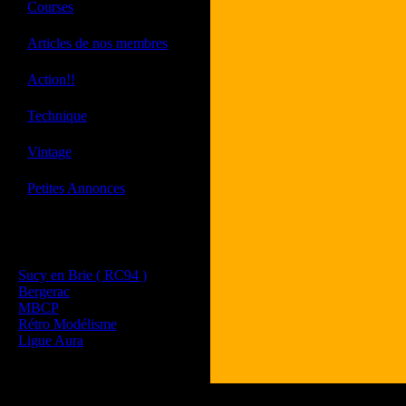
·
Courses
·
Articles de nos membres
·
Action!!
·
Technique
·
Vintage
·
Petites Annonces
Les sites de nos membres
et de nos clubs partenaires
Sucy en Brie ( RC94 )
Bergerac
MBCP
Rétro Modélisme
Ligue Aura
Tous les logos et les marques présent