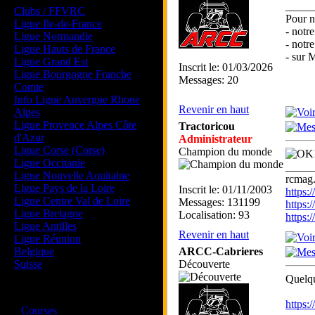
_____
Clubs / FFVRC
Pour n
Ligue Ile-de-France
- notr
Ligue Normandie
- notr
Ligue Hauts de France
- sur
Ligue Grand Est
Inscrit le: 01/03/2026
Ligue Bourgogne Franche
Messages: 20
Comte
Info Ligue Auvergne Rhone
Revenir en haut
Alpes
Ligue Provence Alpes Côte
Tractoricou
d'Azur
Administrateur
Ligue Corse (Corse)
Champion du monde
Ligue Occitanie
_____
Ligue Nouvelle Aquitaine
rcmag.
Ligue Pays de la Loire
Inscrit le: 01/11/2003
https
Ligue Centre Val de Loire
Messages: 131199
https:
Ligue Bretagne
Localisation: 93
https
Ligue Antilles
Revenir en haut
Ligue Réunion
Belgique
ARCC-Cabrieres
Suisse
Découverte
Quelqu
Magazine
https
·
Courses