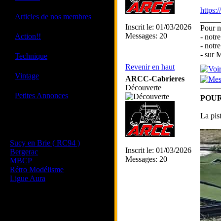
https
·
Articles de nos membres
_____
Inscrit le: 01/03/2026
Pour n
·
Messages: 20
Action!!
- notr
- notr
·
- sur
Technique
Revenir en haut
·
Vintage
ARCC-Cabrieres
Découverte
·
Petites Annonces
POUR
La pis
Les sites de nos membres
et de nos clubs partenaires
Sucy en Brie ( RC94 )
Inscrit le: 01/03/2026
Bergerac
Messages: 20
MBCP
Rétro Modélisme
Ligue Aura