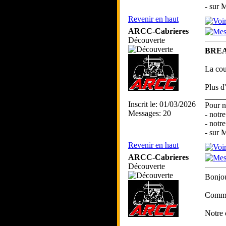
- sur
Revenir en haut
ARCC-Cabrieres
Découverte
BRE
La cou
Plus d
_____
Inscrit le: 01/03/2026
Pour n
Messages: 20
- notr
- notr
- sur
Revenir en haut
ARCC-Cabrieres
Découverte
Bonjou
Comme 
Notre 