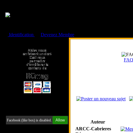
Cookies management panel
Identification
ou
Devenez Membre
Faire un don à l'Asso. RCmag
FA
Retrouvez-nous sur Facebook
Allow
Facebook (like box) is disabled.
Auteur
ARCC-Cabrieres