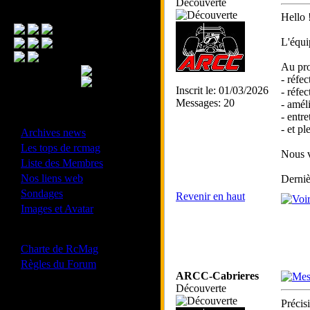
Découverte
Menu Principal
Hello 
L'équi
Au pr
- réfe
Inscrit le: 01/03/2026
- réfec
Messages: 20
- amél
- entre
- Divers -
- et p
·
Archives news
·
Les tops de rcmag
Nous v
·
Liste des Membres
·
Nos liens web
Derniè
·
Sondages
Revenir en haut
·
Images et Avatar
- Bonne conduite -
·
Charte de RcMag
·
Règles du Forum
ARCC-Cabrieres
Découverte
Précis
Les forums de vos Ligues