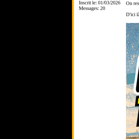
Inscrit le: 01/03/2026
On res
Messages: 20
D'ici 