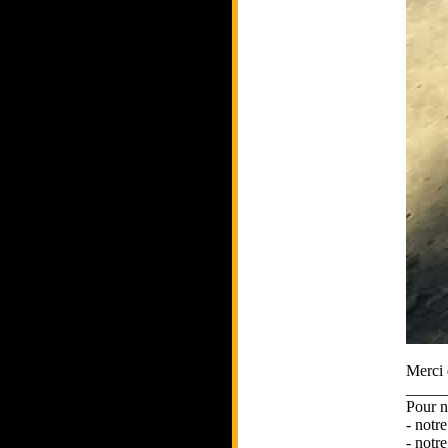
Merci 
_____
Pour n
- notr
- notr