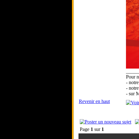
_____
Pour n
- notr
- notr
- sur
Revenir en haut
Page
1
sur
1