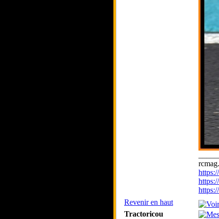
_____
rcmag.
https
https:
https
Revenir en haut
Tractoricou