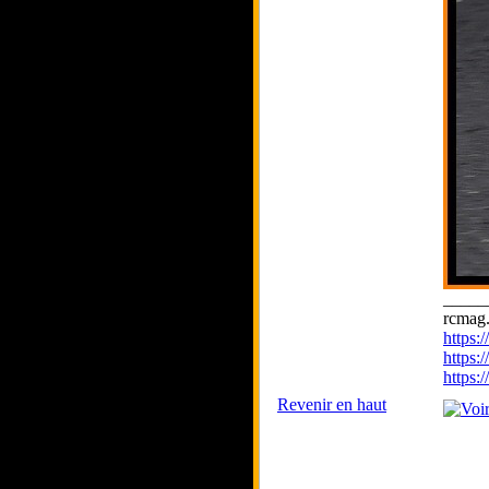
_____
rcmag.
https
https:
https
Revenir en haut