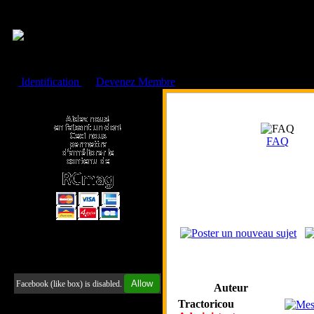
Cookies management panel
Identification
ou
Devenez Membre
Faire un don à l'Asso. RCmag
FAQ
Retrouvez-nous sur Facebook
Allow
Facebook (like box) is disabled.
Auteur
Tractoricou