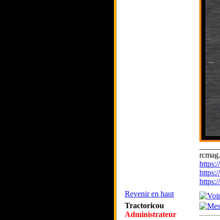
_____
rcmag.
https
https:
https
Revenir en haut
Tractoricou
Administrateur