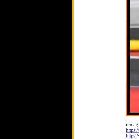
_____
rcmag.
https
https: