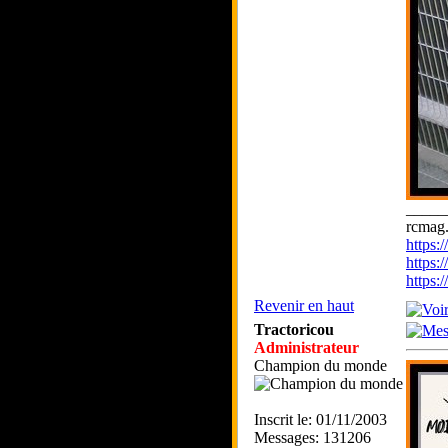
_____
rcmag.
https
https:
https
Revenir en haut
Tractoricou
Administrateur
Champion du monde
Inscrit le: 01/11/2003
Messages: 131206