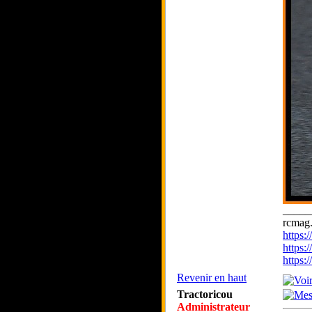
_____
rcmag.
https
https:
https
Revenir en haut
Tractoricou
Administrateur