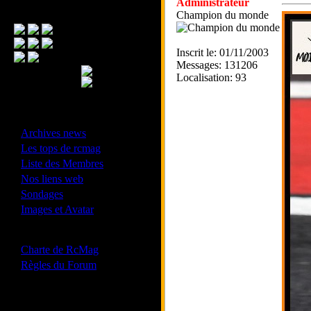
Administrateur
Menu Principal
Champion du monde
Inscrit le: 01/11/2003
Messages: 131206
Localisation: 93
- Divers -
·
Archives news
·
Les tops de rcmag
·
Liste des Membres
·
Nos liens web
·
Sondages
·
Images et Avatar
- Bonne conduite -
·
Charte de RcMag
·
Règles du Forum
Les forums de vos Ligues