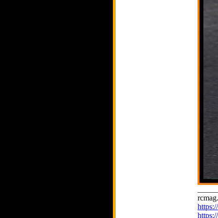
_____
rcmag.
https
https: