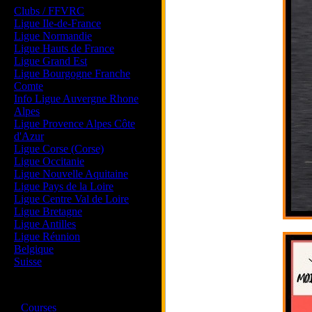
Clubs / FFVRC
Ligue Ile-de-France
Ligue Normandie
Ligue Hauts de France
Ligue Grand Est
Ligue Bourgogne Franche
Comte
Info Ligue Auvergne Rhone
Alpes
Ligue Provence Alpes Côte
d'Azur
Ligue Corse (Corse)
Ligue Occitanie
Ligue Nouvelle Aquitaine
Ligue Pays de la Loire
Ligue Centre Val de Loire
Ligue Bretagne
Ligue Antilles
Ligue Réunion
Belgique
Suisse
Magazine
·
Courses