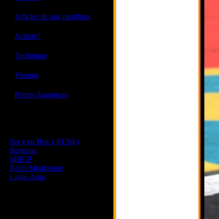
·
Articles de nos membres
·
Action!!
·
Technique
·
Vintage
·
Petites Annonces
Les sites de nos membres
et de nos clubs partenaires
Sucy en Brie ( RC94 )
Bergerac
MBCP
Rétro Modélisme
Ligue Aura