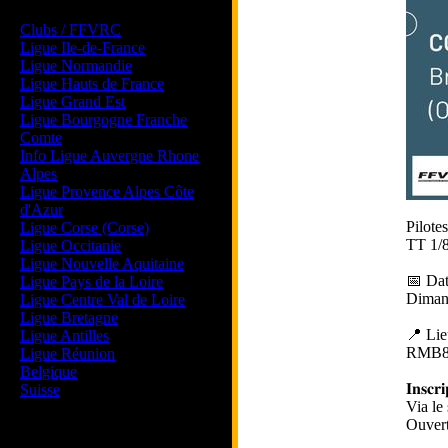
Les forums de vos Ligues
Clubs / FFVRC
Ligue Ile-de-France
Ligue Normandie
Ligue Hauts de France
Ligue Grand Est
Ligue Bourgogne Franche
Comte
Info Ligue Auvergne Rhone
Alpes
Ligue Provence Alpes Côte
d'Azur
Pilote
Ligue Corse (Corse)
TT 1/8
Ligue Occitanie
Ligue Nouvelle Aquitaine
📅 Dat
Ligue Pays de la Loire
Diman
Ligue Centre Val de Loire
Ligue Bretagne
📍 Lie
Ligue Antilles
RMB
Ligue Réunion
Belgique
𝐈𝐧𝐬𝐜𝐫𝐢
Suisse
Via le
Ouvert
Magazine