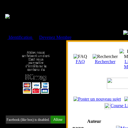
Cookies management panel
Identification
ou
Devenez Membre
Faire un don à l'Asso. RCmag
FAQ
Rechercher
Li
M
Course L
Retrouvez-nous sur Facebook
Allow
Facebook (like box) is disabled.
Auteur
pasyo