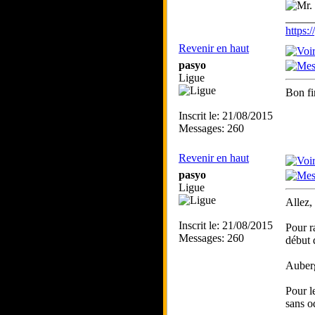
_____
https
Revenir en haut
pasyo
Ligue
Bon fi
Inscrit le: 21/08/2015
Messages: 260
Revenir en haut
pasyo
Ligue
Allez,
Inscrit le: 21/08/2015
Pour r
Messages: 260
début 
Auberg
Pour l
sans o