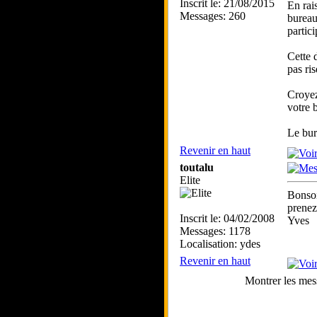
Inscrit le: 21/08/2015
En rai
Messages: 260
bureau
partic
Cette 
pas ri
Croyez
votre 
Le bur
Revenir en haut
toutalu
Elite
Bonsoi
prenez
Inscrit le: 04/02/2008
Yves
Messages: 1178
Localisation: ydes
Revenir en haut
Montrer les mes