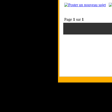
Page
1
sur
1
Tous les logos et les marques présent
Les commentaires et le contenu quand 
Copyri
p