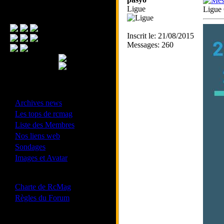
Ligue
Ligue 
Menu Principal
Inscrit le: 21/08/2015
Messages: 260
- Divers -
·
Archives news
·
Les tops de rcmag
·
Liste des Membres
·
Nos liens web
·
Sondages
·
Images et Avatar
- Bonne conduite -
·
Charte de RcMag
·
Règles du Forum