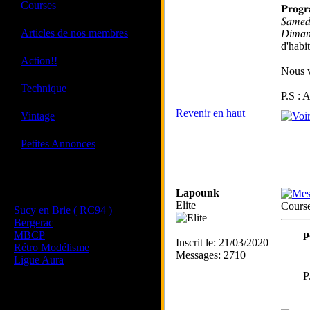
·
Courses
𝐏𝐫𝐨𝐠
𝑆𝑎𝑚
·
Articles de nos membres
Diman
d'habi
·
Action!!
Nous v
·
Technique
P.S : 
Revenir en haut
·
Vintage
·
Petites Annonces
Les sites de nos membres
Lapounk
et de nos clubs partenaires
Elite
Course
Sucy en Brie ( RC94 )
Bergerac
p
MBCP
Inscrit le: 21/03/2020
Rétro Modélisme
Messages: 2710
Ligue Aura
P