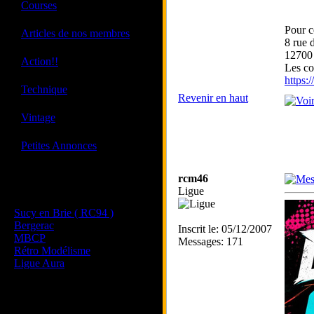
·
Courses
Pour c
·
Articles de nos membres
8 rue 
1270
·
Action!!
Les co
https
·
Technique
Revenir en haut
·
Vintage
·
Petites Annonces
rcm46
Les sites de nos membres
Ligue
et de nos clubs partenaires
Sucy en Brie ( RC94 )
Bergerac
Inscrit le: 05/12/2007
MBCP
Messages: 171
Rétro Modélisme
Ligue Aura