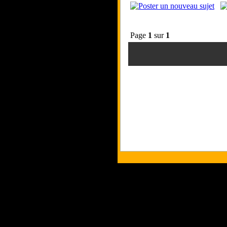
Page
1
sur
1
Tous les logos et les marques présent
Les commentaires et le contenu quand 
Copyri
p