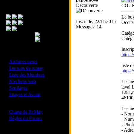
Découverte
COURS
Menu Principal
Le bug
Inscrit le: 22/11/2015
Occita
Messages: 14
Catégo
Catégo
Inscrip
https:
- Divers -
·
Archives news
liste d
·
Les tops de rcmag
https:
·
Liste des Membres
·
Nos liens web
Les in
·
laval 
Sondages
1281,r
·
Images et Avatar
46100
- Bonne conduite -
Les in
·
Charte de RcMag
- Nom 
·
Règles du Forum
- Numé
- Phot
- Adre