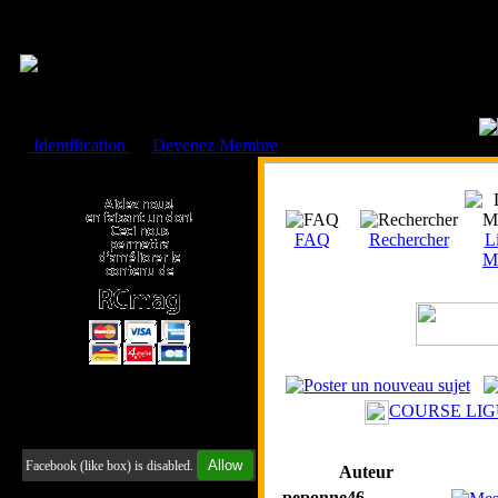
Cookies management panel
Identification
ou
Devenez Membre
Faire un don à l'Asso. RCmag
FAQ
Rechercher
Li
M
COURSE LIGUE
Retrouvez-nous sur Facebook
Allow
Facebook (like box) is disabled.
Auteur
peponne46