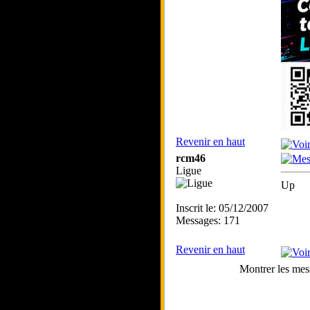
Revenir en haut
rcm46
Ligue
Up
Inscrit le: 05/12/2007
Messages: 171
Revenir en haut
Montrer les mes