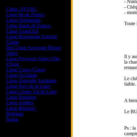
- Numé
Les forums de vos Ligues
- Chèq
Clubs / FFVRC
- mont
Ligue Ile-de-France
Ligue Normandie
Toute 
Ligue Hauts de France
Ligue Grand Est
Ligue Bourgogne Franche
Comte
Info Ligue Auvergne Rhone
Alpes
Il y au
Ligue Provence Alpes Côte
la cha
d'Azur
restaur
Ligue Corse (Corse)
Ligue Occitanie
Le club
Ligue Nouvelle Aquitaine
faible
Ligue Pays de la Loire
Ligue Centre Val de Loire
Ligue Bretagne
A bient
Ligue Antilles
Ligue Réunion
Le B
Belgique
Suisse
Ps : l
Magazine
camping