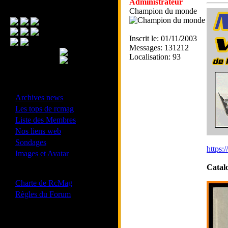
Administrateur
Menu Principal
Champion du monde
Inscrit le: 01/11/2003
Messages: 131212
Localisation: 93
- Divers -
·
Archives news
·
Les tops de rcmag
·
Liste des Membres
·
Nos liens web
·
Sondages
https:
·
Images et Avatar
Catal
- Bonne conduite -
·
Charte de RcMag
·
Règles du Forum
Les forums de vos Ligues