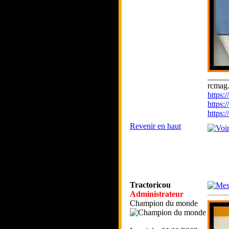
_____
rcmag.
https
https:
https
Revenir en haut
Tractoricou
Administrateur
Champion du monde