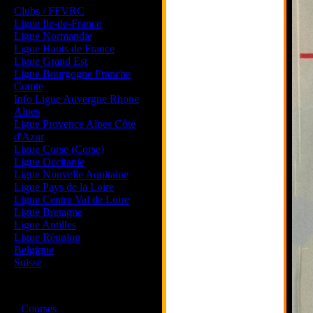
Clubs / FFVRC
Ligue Ile-de-France
Ligue Normandie
Ligue Hauts de France
Ligue Grand Est
Ligue Bourgogne Franche
Comte
Info Ligue Auvergne Rhone
Alpes
Ligue Provence Alpes Côte
d'Azur
Ligue Corse (Corse)
Ligue Occitanie
Ligue Nouvelle Aquitaine
Ligue Pays de la Loire
Ligue Centre Val de Loire
Ligue Bretagne
Ligue Antilles
Ligue Réunion
Belgique
Suisse
Magazine
·
Courses