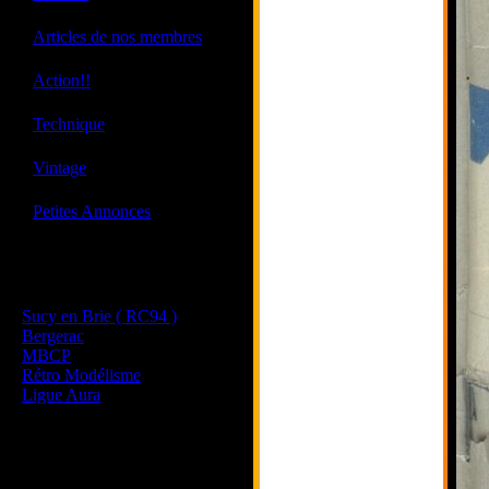
·
Articles de nos membres
·
Action!!
·
Technique
·
Vintage
·
Petites Annonces
Les sites de nos membres
et de nos clubs partenaires
Sucy en Brie ( RC94 )
Bergerac
MBCP
Rétro Modélisme
Ligue Aura