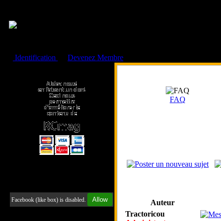
Cookies management panel
Identification
ou
Devenez Membre
Faire un don à l'Asso. RCmag
FAQ
Retrouvez-nous sur Facebook
Allow
Facebook (like box) is disabled.
Auteur
Tractoricou