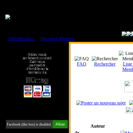
Cookies management panel
Identification
ou
Devenez Membre
Faire un don à l'Asso. RCmag
FAQ
Rechercher
Liste
Memb
Retrouvez-nous sur Facebook
Allow
Facebook (like box) is disabled.
Auteur
fg