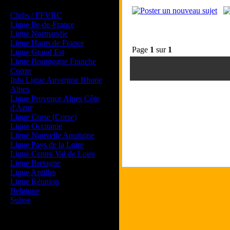
Les forums de vos Ligues
Clubs / FFVRC
Ligue Ile-de-France
Ligue Normandie
Ligue Hauts de France
Page
1
sur
1
Ligue Grand Est
Ligue Bourgogne Franche
Comte
Info Ligue Auvergne Rhone
Alpes
Ligue Provence Alpes Côte
d'Azur
Ligue Corse (Corse)
Ligue Occitanie
Ligue Nouvelle Aquitaine
Ligue Pays de la Loire
Ligue Centre Val de Loire
Ligue Bretagne
Ligue Antilles
Ligue Réunion
Belgique
Suisse
Magazine