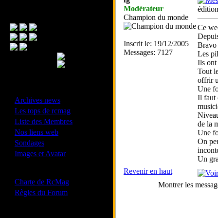
Modérateur
éditio
Menu Principal
Champion du monde
Ce wee
Depuis
Inscrit le: 19/12/2005
Bravo 
Messages: 7127
Les pi
Ils on
Tout l
offrir 
Une fo
- Divers -
Il faut
·
Archives news
musici
·
Les tops de rcmag
Niveau 
·
Liste des Membres
de la 
·
Nos liens web
Une fo
·
On peu
Sondages
incont
·
Images et Avatar
Un gra
Revenir en haut
- Bonne conduite -
·
Charte de RcMag
Montrer les messag
·
Règles du Forum