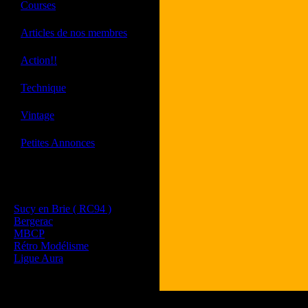
·
Courses
·
Articles de nos membres
·
Action!!
·
Technique
·
Vintage
·
Petites Annonces
Les sites de nos membres
et de nos clubs partenaires
Sucy en Brie ( RC94 )
Bergerac
MBCP
Rétro Modélisme
Ligue Aura
Tous les logos et les 