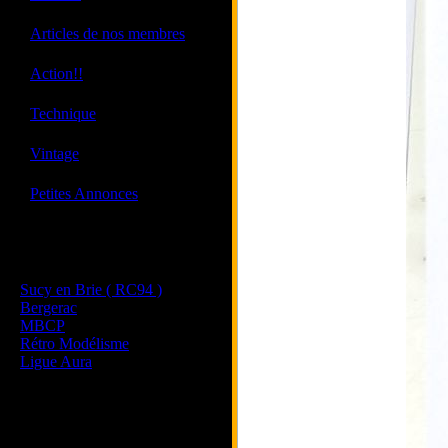
·
Articles de nos membres
·
Action!!
·
Technique
·
Vintage
·
Petites Annonces
Les sites de nos membres
et de nos clubs partenaires
Sucy en Brie ( RC94 )
Bergerac
MBCP
Rétro Modélisme
Ligue Aura