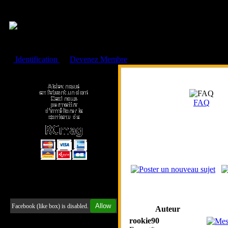
Cookies management panel
Identification
ou
Devenez Membre
Faire un don à l'Asso. RCmag
FAQ
Retrouvez-nous sur Facebook
Allow
Facebook (like box) is disabled.
Auteur
rookie90