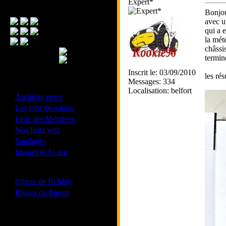
Expert*
Menu Principal
Bonjou
avec u
qui a 
la mét
châssi
termin
Inscrit le: 03/09/2010
les rés
Messages: 334
- Divers -
Localisation: belfort
·
Archives news
·
Les tops de rcmag
·
Liste des Membres
·
Nos liens web
·
Sondages
·
Images et Avatar
- Bonne conduite -
·
Charte de RcMag
·
Règles du Forum
Les forums de vos Ligues