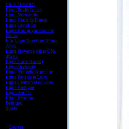
Clubs / FFVRC
Ligue Ile-de-France
Ligue Normandie
Ligue Hauts de France
Ligue Grand Est
Ligue Bourgogne Franche
Comte
Info Ligue Auvergne Rhone
Alpes
Ligue Provence Alpes Côte
d'Azur
Ligue Corse (Corse)
Ligue Occitanie
Ligue Nouvelle Aquitaine
Ligue Pays de la Loire
Ligue Centre Val de Loire
Ligue Bretagne
Ligue Antilles
Ligue Réunion
Belgique
Suisse
Magazine
·
Courses