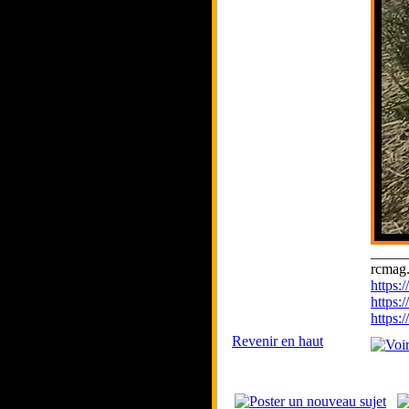
_____
rcmag.
https
https:
https
Revenir en haut