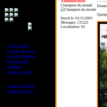
Administrateur
Menu Principal
Champion du monde
Dommag
Quelq
Inscrit le: 01/11/2003
Messages: 131221
Localisation: 93
- Divers -
·
Archives news
·
Les tops de rcmag
·
Liste des Membres
·
Nos liens web
·
Sondages
·
Images et Avatar
- Bonne conduite -
·
Charte de RcMag
·
Règles du Forum
Les forums de vos Ligues