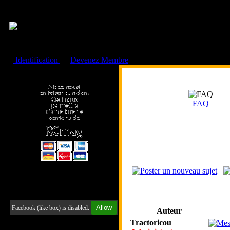
Cookies management panel
Identification
ou
Devenez Membre
Faire un don à l'Asso. RCmag
FAQ
Retrouvez-nous sur Facebook
Allow
Facebook (like box) is disabled.
Auteur
Tractoricou