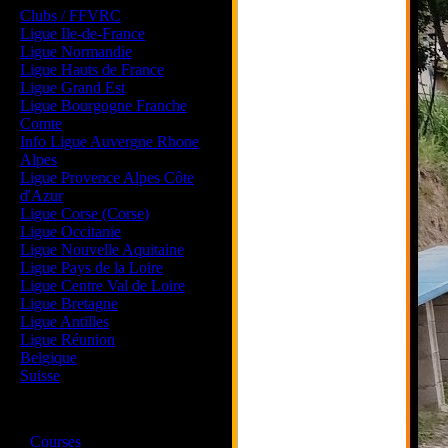
Clubs / FFVRC
Ligue Ile-de-France
Ligue Normandie
Ligue Hauts de France
Ligue Grand Est
Ligue Bourgogne Franche
Comte
Info Ligue Auvergne Rhone
Alpes
Ligue Provence Alpes Côte
d'Azur
Ligue Corse (Corse)
Ligue Occitanie
Ligue Nouvelle Aquitaine
Ligue Pays de la Loire
Ligue Centre Val de Loire
Ligue Bretagne
Ligue Antilles
Ligue Réunion
Belgique
Suisse
Magazine
·
Courses