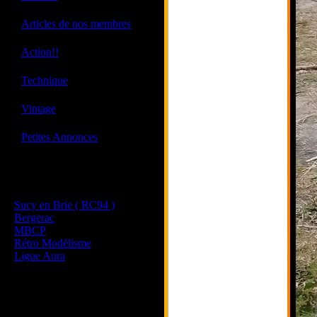
·
Articles de nos membres
·
Action!!
·
Technique
·
Vintage
·
Petites Annonces
Les sites de nos membres
et de nos clubs partenaires
Sucy en Brie ( RC94 )
Bergerac
MBCP
Rétro Modélisme
Ligue Aura