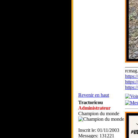
_____
rcmag.
https
https:
https
Revenir en haut
Tractoricou
Administrateur
Champion du monde
Inscrit le: 01/11/2003
Messages: 131221