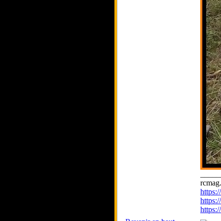
_____
rcmag.
https
https:
https