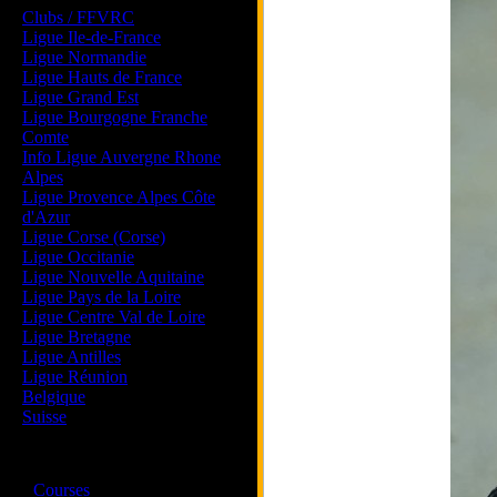
Clubs / FFVRC
Ligue Ile-de-France
Ligue Normandie
Ligue Hauts de France
Ligue Grand Est
Ligue Bourgogne Franche
Comte
Info Ligue Auvergne Rhone
Alpes
Ligue Provence Alpes Côte
d'Azur
Ligue Corse (Corse)
Ligue Occitanie
Ligue Nouvelle Aquitaine
Ligue Pays de la Loire
Ligue Centre Val de Loire
Ligue Bretagne
Ligue Antilles
Ligue Réunion
Belgique
Suisse
Magazine
·
Courses