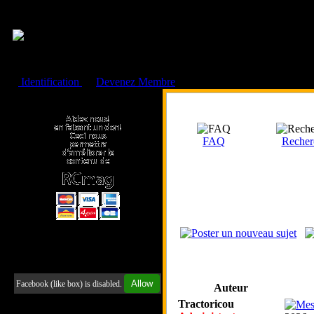
Cookies management panel
Identification
ou
Devenez Membre
Faire un don à l'Asso. RCmag
FAQ
Recher
Retrouvez-nous sur Facebook
Allow
Facebook (like box) is disabled.
Auteur
Tractoricou