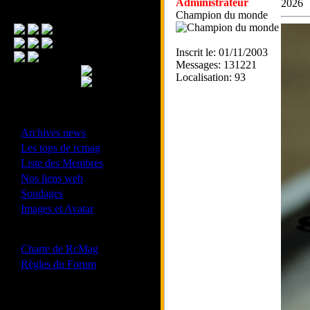
Administrateur
2026
Menu Principal
Champion du monde
Inscrit le: 01/11/2003
Messages: 131221
Localisation: 93
- Divers -
·
Archives news
·
Les tops de rcmag
·
Liste des Membres
·
Nos liens web
·
Sondages
·
Images et Avatar
- Bonne conduite -
·
Charte de RcMag
·
Règles du Forum
Les forums de vos Ligues