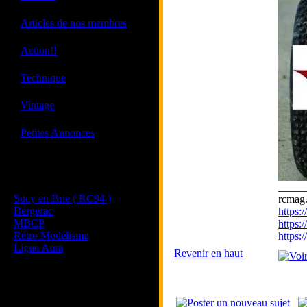
·
Articles de nos membres
·
Action!!
·
Technique
·
Vintage
·
Petites Annonces
Les sites de nos membres
et de nos clubs partenaires
_____
Sucy en Brie ( RC94 )
rcmag.
Bergerac
https
MBCP
https:
Rétro Modélisme
https
Ligue Aura
Revenir en haut