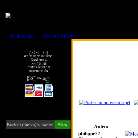
Cookies management panel
Identification
ou
Devenez Membre
Faire un don à l'Asso. RCmag
Retrouvez-nous sur Facebook
Allow
Facebook (like box) is disabled.
Auteur
philippe27