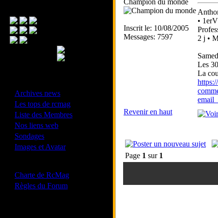
Champion du monde
Menu Principal
Anth
• 1erVé
Inscrit le: 10/08/2005
Profes
Messages: 7597
2 j • 
Samedi
Les 30
La cou
https
- Divers -
comm
·
Archives news
email_
·
Les tops de rcmag
Revenir en haut
·
Liste des Membres
·
Nos liens web
·
Sondages
·
Images et Avatar
Page
1
sur
1
- Bonne conduite -
·
Charte de RcMag
·
Règles du Forum
Les forums de vos Ligues