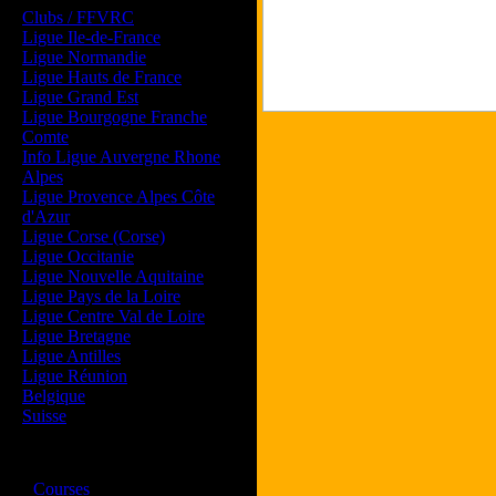
Clubs / FFVRC
Ligue Ile-de-France
Ligue Normandie
Ligue Hauts de France
Ligue Grand Est
Ligue Bourgogne Franche
Comte
Info Ligue Auvergne Rhone
Alpes
Ligue Provence Alpes Côte
d'Azur
Ligue Corse (Corse)
Ligue Occitanie
Ligue Nouvelle Aquitaine
Ligue Pays de la Loire
Ligue Centre Val de Loire
Ligue Bretagne
Ligue Antilles
Ligue Réunion
Belgique
Suisse
Magazine
·
Courses