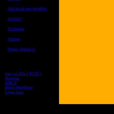
·
Articles de nos membres
·
Action!!
·
Technique
·
Vintage
·
Petites Annonces
Les sites de nos membres
et de nos clubs partenaires
Sucy en Brie ( RC94 )
Bergerac
MBCP
Rétro Modélisme
Ligue Aura