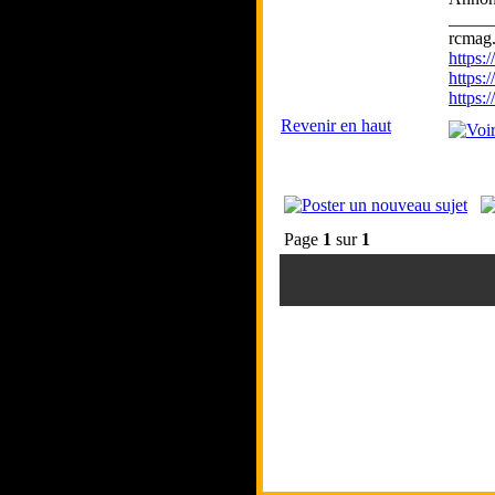
_____
rcmag.
https
https:
https
Revenir en haut
Page
1
sur
1