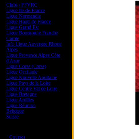
Clubs / FFVRC
Ligue Ile-de-France
Ligue Normandie
Ligue Hauts de France
Ligue Grand Est
Ligue Bourgogne Franche
Comte
Info Ligue Auvergne Rhone
Alpes
Ligue Provence Alpes Côte
d'Azur
Ligue Corse (Corse)
Ligue Occitanie
Ligue Nouvelle Aquitaine
Ligue Pays de la Loire
Ligue Centre Val de Loire
Ligue Bretagne
Ligue Antilles
Ligue Réunion
Belgique
Suisse
Magazine
·
Courses