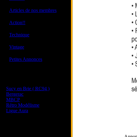
·
Articles de nos membres
·
Action!!
·
Technique
·
Vintage
·
Petites Annonces
Les sites de nos membres
et de nos clubs partenaires
Sucy en Brie ( RC94 )
Bergerac
MBCP
Rétro Modélisme
Ligue Aura
Annon