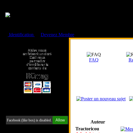
Cookies management panel
Identification
ou
Devenez Membre
Faire un don à l'Asso. RCmag
FAQ
Re
Retrouvez-nous sur Facebook
Allow
Facebook (like box) is disabled.
Auteur
Tractoricou