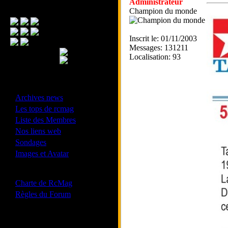
Administrateur
Menu Principal
Champion du monde
Inscrit le: 01/11/2003
Messages: 131211
Localisation: 93
- Divers -
·
Archives news
·
Les tops de rcmag
·
Liste des Membres
·
Nos liens web
·
Sondages
·
Images et Avatar
- Bonne conduite -
·
Charte de RcMag
·
Règles du Forum
Les forums de vos Ligues