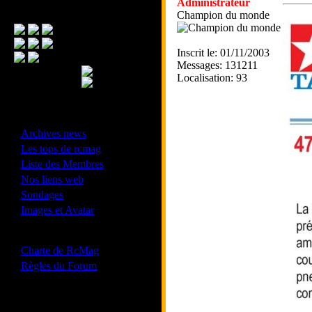
Administrateur
Menu Principal
Champion du monde
Inscrit le: 01/11/2003
Messages: 131211
Localisation: 93
- Divers -
·
Archives news
·
Les tops de rcmag
·
Liste des Membres
·
Nos liens web
·
Sondages
·
Images et Avatar
- Bonne conduite -
·
Charte de RcMag
·
Règles du Forum
Les forums de vos Ligues