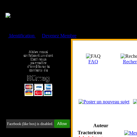
Cookies management panel
Identification
ou
Devenez Membre
Faire un don à l'Asso. RCmag
FAQ
Recher
Retrouvez-nous sur Facebook
Allow
Facebook (like box) is disabled.
Auteur
Tractoricou