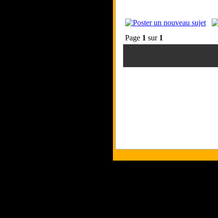
Page
1
sur
1
Tous les logos et 
Les commentaires et 