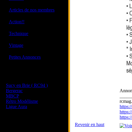
·
Articles de nos membres
·
Action!!
·
Technique
·
Vintage
·
Petites Annonces
Les sites de nos membres
et de nos clubs partenaires
Sucy en Brie ( RC94 )
Bergerac
Annon
MBCP
_____
Rétro Modélisme
rcmag.
Ligue Aura
https
https:
https
Revenir en haut