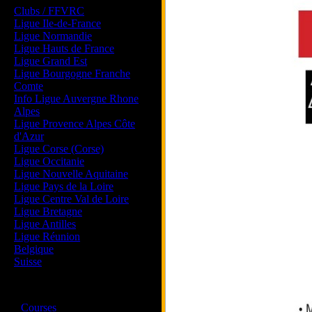
Clubs / FFVRC
Ligue Ile-de-France
Ligue Normandie
Ligue Hauts de France
Ligue Grand Est
Ligue Bourgogne Franche
Comte
Info Ligue Auvergne Rhone
Alpes
Ligue Provence Alpes Côte
d'Azur
Ligue Corse (Corse)
Ligue Occitanie
Ligue Nouvelle Aquitaine
Ligue Pays de la Loire
Ligue Centre Val de Loire
Ligue Bretagne
Ligue Antilles
Ligue Réunion
Belgique
Suisse
Magazine
·
Courses